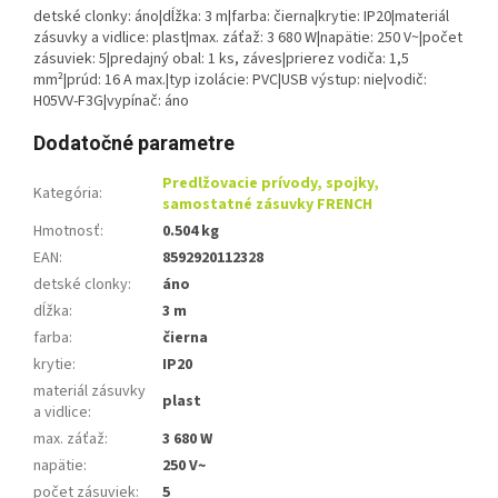
detské clonky: áno|dĺžka: 3 m|farba: čierna|krytie: IP20|materiál
zásuvky a vidlice: plast|max. záťaž: 3 680 W|napätie: 250 V~|počet
zásuviek: 5|predajný obal: 1 ks, záves|prierez vodiča: 1,5
mm²|prúd: 16 A max.|typ izolácie: PVC|USB výstup: nie|vodič:
H05VV-F3G|vypínač: áno
Dodatočné parametre
Predlžovacie prívody, spojky,
Kategória
:
samostatné zásuvky FRENCH
Hmotnosť
:
0.504 kg
EAN
:
8592920112328
detské clonky
:
áno
dĺžka
:
3 m
farba
:
čierna
krytie
:
IP20
materiál zásuvky
plast
a vidlice
:
max. záťaž
:
3 680 W
napätie
:
250 V~
počet zásuviek
:
5