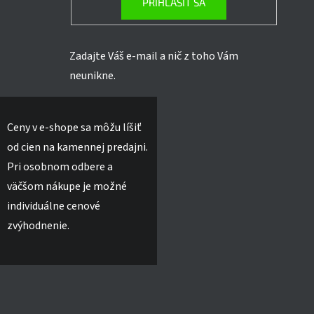
PRIHLÁSIŤ SA
Zadajte Váš e-mail a nič z toho Vám
neunikne.
Ceny v e-shope sa môžu líšiť
od cien na kamennej predajni.
Pri osobnom odbere a
väčšom nákupe je možné
individuálne cenové
zvýhodnenie.