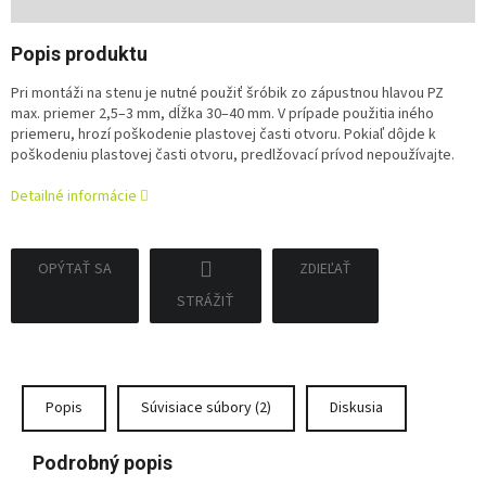
cena:
Popis produktu
Pri montáži na stenu je nutné použiť šróbik zo zápustnou hlavou PZ
max. priemer 2,5–3 mm, dĺžka 30–40 mm. V prípade použitia iného
priemeru, hrozí poškodenie plastovej časti otvoru. Pokiaľ dôjde k
poškodeniu plastovej časti otvoru, predlžovací prívod nepoužívajte.
Detailné informácie
OPÝTAŤ SA
ZDIEĽAŤ
STRÁŽIŤ
Popis
Súvisiace súbory (2)
Diskusia
Podrobný popis