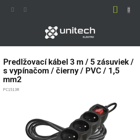
Prejsť
NÁKUP
na
obsah
KOŠÍK
Predlžovací kábel 3 m / 5 zásuviek /
s vypínačom / čierny / PVC / 1,5
mm2
PC1513R