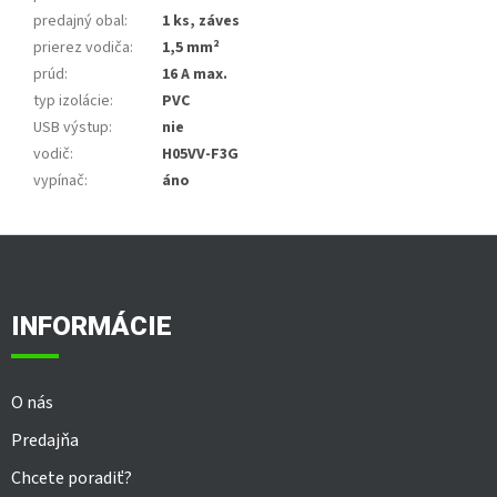
predajný obal
:
1 ks, záves
prierez vodiča
:
1,5 mm²
prúd
:
16 A max.
typ izolácie
:
PVC
USB výstup
:
nie
vodič
:
H05VV-F3G
vypínač
:
áno
Z
á
p
ä
INFORMÁCIE
t
i
e
O nás
Predajňa
Chcete poradiť?