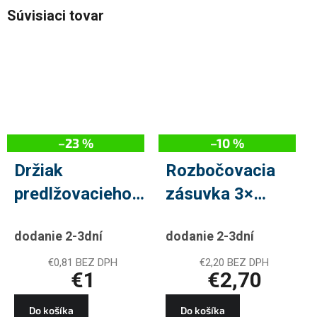
Súvisiaci tovar
–23 %
–10 %
Držiak
Rozbočovacia
predlžovacieho
zásuvka 3×
prívodu pre 3-4
guľatá, čierny
dodanie 2-3dní
dodanie 2-3dní
zásuvky
€0,81 BEZ DPH
€2,20 BEZ DPH
€1
€2,70
Do košíka
Do košíka