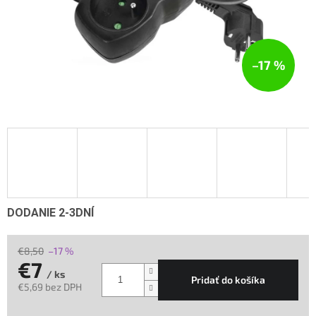
–17 %
DODANIE 2-3DNÍ
€8,50
–17 %
€7
/ ks
Pridať do košíka
€5,69 bez DPH
Jednotková