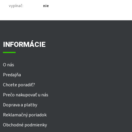
vypínač
:
nie
Z
á
p
ä
INFORMÁCIE
t
i
e
O nás
Predajňa
Chcete poradiť?
Prečo nakupovať u nás
Doprava a platby
Reklamačný poriadok
Obchodné podmienky