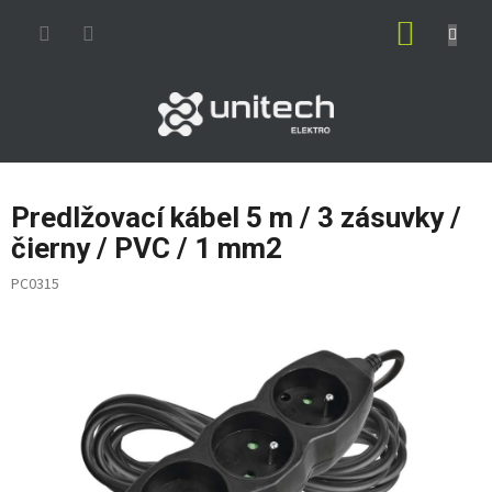
Prejsť
NÁKUP
na
obsah
KOŠÍK
Predlžovací kábel 5 m / 3 zásuvky /
čierny / PVC / 1 mm2
PC0315