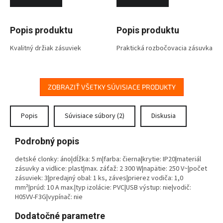
Popis produktu
Popis produktu
Kvalitný držiak zásuviek
Praktická rozbočovacia zásuvka
predlžovacieho prívodu vhodný
v čiernom prevedení. Pomocou
predovšetkým na montáž na
tejto zásuvky rozbočíte
pevný povrch (stena, stôl).
napájaciu sieť 230 V~ a ľahko
Môžete tak mať predlžovací
zapojíte viac spotrebičov podľa
ZOBRAZIŤ VŠETKY SÚVISIACE PRODUKTY
prívod stále tam, kde
daného počtu zásuviek.
potrebujete.
Praktická rozbočovacia zásuvka
v čiernom prevedení. Pomocou
Popis
Súvisiace súbory (2)
Diskusia
tejto zásuvky rozbočíte
napájaciu sieť 230 V~ a ľahko
Podrobný popis
zapojíte viac spotrebičov podľa
daného počtu zásuviek.
detské clonky: áno|dĺžka: 5 m|farba: čierna|krytie: IP20|materiál
zásuvky a vidlice: plast|max. záťaž: 2 300 W|napätie: 250 V~|počet
Výhody produktu
zásuviek: 3|predajný obal: 1 ks, záves|prierez vodiča: 1,0
mm²|prúd: 10 A max.|typ izolácie: PVC|USB výstup: nie|vodič:
Trendová čierna farba
H05VV-F3G|vypínač: nie
Trendová čierna farba
Dodatočné parametre