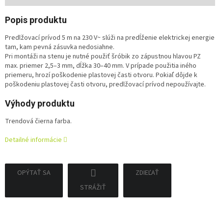
cena:
Popis produktu
Predlžovací prívod 5 m na 230 V~ slúži na predĺženie elektrickej energie
tam, kam pevná zásuvka nedosiahne.
Pri montáži na stenu je nutné použiť šróbik zo zápustnou hlavou PZ
max. priemer 2,5–3 mm, dĺžka 30–40 mm. V prípade použitia iného
priemeru, hrozí poškodenie plastovej časti otvoru. Pokiaľ dôjde k
poškodeniu plastovej časti otvoru, predlžovací prívod nepoužívajte.
Výhody produktu
Trendová čierna farba.
Detailné informácie
OPÝTAŤ SA
ZDIEĽAŤ
STRÁŽIŤ