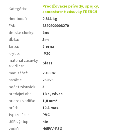
Predlžovacie prívody, spojky,
Kategória
:
samostatné zásuvky FRENCH
Hmotnosť
:
0.511 kg
EAN
:
8592920008270
detské clonky
:
áno
dĺžka
:
5 m
farba
:
čierna
krytie
:
IP20
materiál zásuvky
plast
a vidlice
:
max. záťaž
:
2 300 W
napätie
:
250 V~
počet zásuviek
:
3
predajný obal
:
1 ks, záves
prierez vodiča
:
1,0 mm²
prúd
:
10 A max.
typ izolácie
:
PVC
USB výstup
:
nie
vodič
:
H05VV-F3G