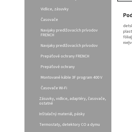
Vidlice, zásuvky
Pod
Časovače
detsk
Navijaky predlžovacích prívodov
plast
FRENCH
fólia
nie|
Navijaky predlžovacích prívodov
Prepäťové ochrany FRENCH
Prepäťové ochrany
Montované káble 3F program 400 V
Časovače Wi-Fi
Zásuvky, vidlice, adaptéry, časovače,
ostatné
Inštalačný materiál, pásky
Termostaty, detektory CO a dymu