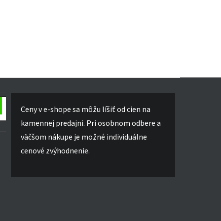
Ceny v e-shope sa môžu líšiť od cien na
kamennej predajni. Pri osobnom odbere a
väčšom nákupe je možné individuálne
cenové zvýhodnenie.