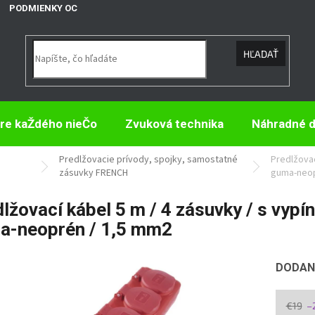
PODMIENKY OCHRANY OSOBNÝCH ÚDAJOV
HĽADAŤ
re kaŽdého nieČo
Zvuková technika
Náhradné d
Predlžovacie prívody, spojky, samostatné
Predlžovac
zásuvky FRENCH
guma-neop
lžovací kábel 5 m / 4 zásuvky / s vypí
a-neoprén / 1,5 mm2
DODANI
€19
–