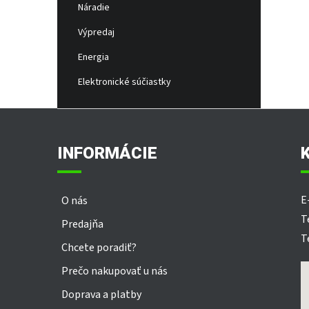
Náradie
Výpredaj
Energia
Elektronické súčiastky
Z
á
p
INFORMÁCIE
ä
t
i
E
O nás
e
T
Predajňa
T
Chcete poradiť?
Prečo nakupovať u nás
Doprava a platby