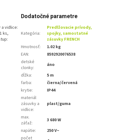
Dodatočné parametre
a vidlice:
Predlžovacie prívody,
1 ks,
Kategória
:
spojky, samostatné
stup:
zásuvky FRENCH
Hmotnosť
:
1.02 kg
EAN
:
8592920076538
detské
áno
clonky
:
dĺžka
:
5 m
farba
:
čierna/červená
krytie
:
IP44
materiál
zásuvky a
plast/guma
vidlice
:
max.
3 680 W
záťaž
:
napätie
:
250 V~
počet