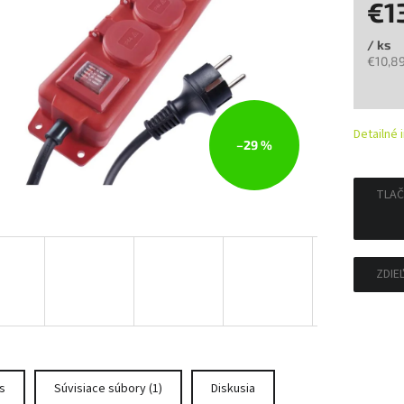
€1
/ ks
€10,8
Jedno
cena:
Detailné 
–29 %
TLAČ
ZDIE
s
Súvisiace súbory (1)
Diskusia