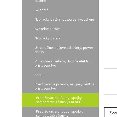
e
Batérie
l
Svietidlá
Nabíjačky batérií, powerbanky, zdroje
Svetelné zdroje
Nabíjačky batérií
Univerzálne sieťové adaptéry, power
banky
VF technika, antény, drobné elektro,
príslušenstvo
Káble
Predlžovacie prívody, navijaky, vidlice,
príslušenstvo
Predlžovacie prívody, spojky,
samostatné zásuvky FRENCH
Predlžovacie prívody, spojky,
Popi
samostatné zásuvky