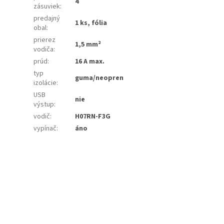
4
zásuviek
:
predajný
1 ks, fólia
obal
:
prierez
1,5 mm²
vodiča
:
prúd
:
16 A max.
typ
guma/neopren
izolácie
:
USB
nie
výstup
:
vodič
:
H07RN-F3G
vypínač
:
áno