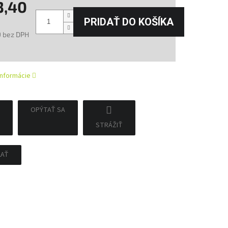
3,40
PRIDAŤ DO KOŠÍKA
9 bez DPH
tková
informácie
OPÝTAŤ SA
STRÁŽIŤ
ĽAŤ