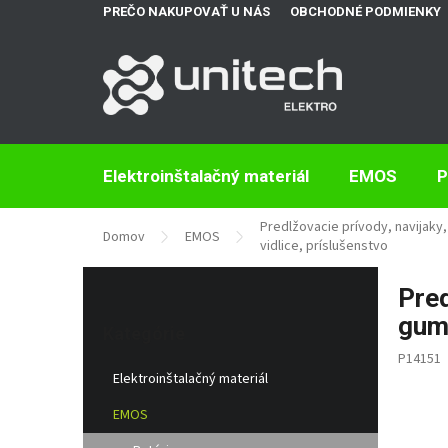
Prejsť
PREČO NAKUPOVAŤ U NÁS
OBCHODNÉ PODMIENKY
na
obsah
Elektroinštalačný materiál
EMOS
P
Predlžovacie prívody, navijaky,
Domov
EMOS
vidlice, príslušenstvo
B
Pred
o
Preskočiť
č
gum
kategórie
Kategórie
n
P14151
ý
Elektroinštalačný materiál
p
a
EMOS
n