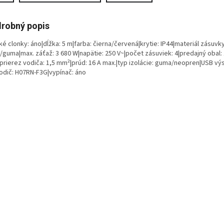
robný popis
é clonky: áno|dĺžka: 5 m|farba: čierna/červená|krytie: IP44|materiál zásuvky 
/guma|max. záťaž: 3 680 W|napätie: 250 V~|počet zásuviek: 4|predajný obal: 
|prierez vodiča: 1,5 mm²|prúd: 16 A max.|typ izolácie: guma/neopren|USB vý
vodič: H07RN-F3G|vypínač: áno