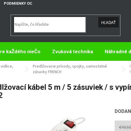
PODMIENKY OCHRANY OSOBNÝCH ÚDAJOV
HĽADAŤ
re kaŽdého nieČo
Zvuková technika
Náhradné d
vidlice,
Predlžovacie prívody, spojky, samostatné
zásuvky FRENCH
lžovací kábel 5 m / 5 zásuviek / s vypí
2
DODANI
€10,5