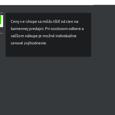
Ceny v e-shope sa môžu líšiť od cien na
kamennej predajni. Pri osobnom odbere a
väčšom nákupe je možné individuálne
cenové zvýhodnenie.