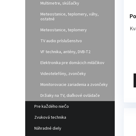
Multimetre, skúšačky
Meteostanice, teplomery, váhy,
Po
ostatné
Kv
Meteostanice, teplomery
zá
TV audio príslušenstvo
pr
VF technika, antény, DVB-T2
pr
pr
Elektronika pre domácich miláčikov
mo
Videotelefóny, zvončeky
po
Monitorovacie zariadenia a zvončeky
Mô
Držiaky na TV, diaľkové ovládače
pr
st
Pre kaŽdého nieČo
po
Zvuková technika
Náhradné diely