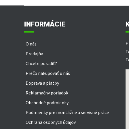
Z
á
p
INFORMÁCIE
ä
t
i
E
O nás
e
T
Predajňa
T
Chcete poradiť?
Prečo nakupovať u nás
Doprava a platby
Reklamačný poriadok
Obchodné podmienky
Podmienky pre montážne a servisné práce
Ochrana osobných údajov