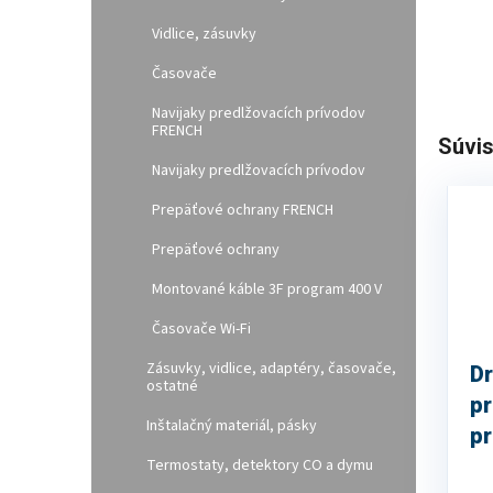
Vidlice, zásuvky
Časovače
Navijaky predlžovacích prívodov
FRENCH
Súvis
Navijaky predlžovacích prívodov
Prepäťové ochrany FRENCH
Prepäťové ochrany
Montované káble 3F program 400 V
Časovače Wi-Fi
Zásuvky, vidlice, adaptéry, časovače,
Dr
ostatné
pr
Inštalačný materiál, pásky
pr
z
Termostaty, detektory CO a dymu