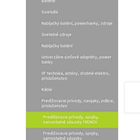
e
Batérie
l
Svietidlá
Nabíjačky batérií, powerbanky, zdroje
Svetelné zdroje
Nabíjačky batérií
Univerzálne sieťové adaptéry, power
banky
VF technika, antény, drobné elektro,
príslušenstvo
Káble
Predlžovacie prívody, navijaky, vidlice,
príslušenstvo
Predlžovacie prívody, spojky,
samostatné zásuvky FRENCH
Predlžovacie prívody, spojky,
samostatné zásuvky