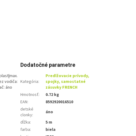
Dodatočné parametre
 plast|max.
Predlžovacie prívody,
ez vodiča:
Kategória
:
spojky, samostatné
ač: áno
zásuvky FRENCH
Hmotnosť
:
0.72 kg
EAN
:
8592920016510
detské
áno
clonky
:
dĺžka
:
5 m
farba
:
biela