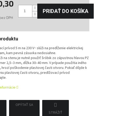
0,30
PRIDAŤ DO KOŠÍKA
 bez DPH
tková
produktu
cí prívod 5 m na 230 V~ slúži na predĺženie elektrickej
tam, kam pevná zásuvka nedosiahne.
ži na stenu je nutné použiť šróbik zo zápustnou hlavou PZ
mer 2,5–3 mm, dĺžka 30–40 mm. V prípade použitia iného
 hrozí poškodenie plastovej časti otvoru. Pokiaľ dôjde k
u plastovej časti otvoru, predlžovací prívod
jte.
informácie
OPÝTAŤ SA
STRÁŽIŤ