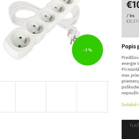
€1
/ ks
€8,37
Jedno
cena:
Popis 
–1 %
Predlžova
energie 
Pri montá
max. prie
priemeru,
poškodeni
nepoužíva
Detailné 
TLAČ