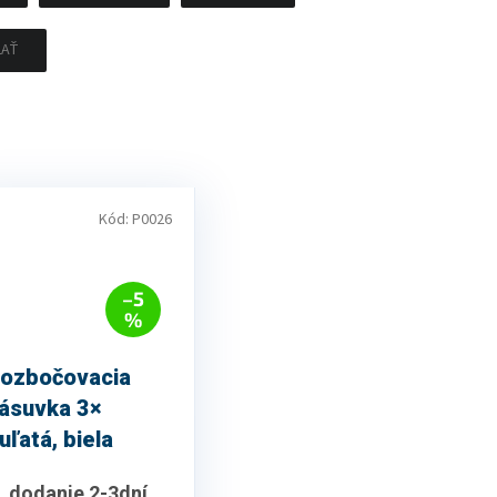
ĽAŤ
Kód:
P0026
–5
%
ozbočovacia
ásuvka 3×
uľatá, biela
dodanie 2-3dní