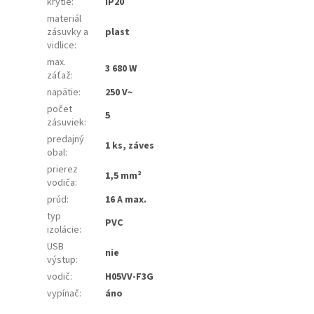
krytie
:
IP20
materiál
zásuvky a
plast
vidlice
:
max.
3 680 W
záťaž
:
napätie
:
250 V~
počet
5
zásuviek
:
predajný
1 ks, záves
obal
:
prierez
1,5 mm²
vodiča
:
prúd
:
16 A max.
typ
PVC
izolácie
:
USB
nie
výstup
:
vodič
:
H05VV-F3G
vypínač
:
áno