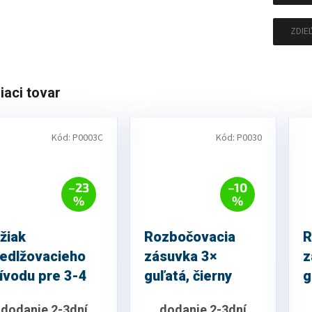
ZDIE
iaci tovar
Kód:
P0003C
Kód:
P0030
–23
–10
%
%
žiak
Rozbočovacia
R
edlžovacieho
zásuvka 3×
z
ívodu pre 3-4
guľatá, čierny
g
ásuvky
dodanie 2-3dní
dodanie 2-3dní