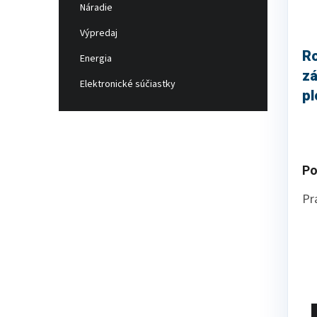
Náradie
Výpredaj
R
Energia
z
Elektronické súčiastky
pl
s 
bi
Po
Pr
ro
v 
Ľa
sp
da