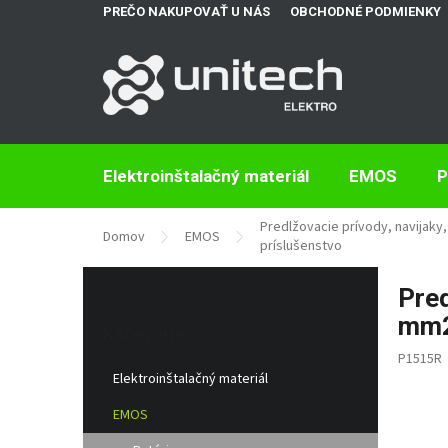
Prejsť
PREČO NAKUPOVAŤ U NÁS
OBCHODNÉ PODMIENKY
na
obsah
Elektroinštalačný materiál
EMOS
P
Predlžovacie prívody, navijaky, 
Domov
EMOS
príslušenstvo
B
Pred
o
Preskočiť
č
mm
kategórie
Kategórie
n
P1515R
ý
Elektroinštalačný materiál
p
a
EMOS
n