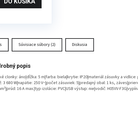
suviek. Jej výhodou
DO KOŠÍKA
 vypínač pre
dnoduché a rýchle
pojenie od
ktrickej siete.
aktická
s
Súvisiace súbory (2)
Diskusia
zbočovacia zásuvka
bielom prevedení.
robný popis
hko zapojíte viac
é clonky: áno|dĺžka: 5 m|farba: biela|krytie: IP20|materiál zásuvky a vidlice:
otrebičov podľa
: 3 680 W|napätie: 250 V~|počet zásuviek: 5|predajný obal: 1 ks, záves|prier
ného počtu
m²|prúd: 16 A max.|typ izolácie: PVC|USB výstup: nie|vodič: H05VV-F3G|vypín
suviek. Jej výhodou
 vypínač pre
dnoduché a rýchle
pojenie od
ktrickej siete.