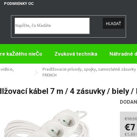
PODMIENKY OCHRANY OSOBNÝCH ÚDAJOV
HĽADAŤ
re kaŽdého nieČo
Zvuková technika
Náhradné d
vidlice,
Predlžovacie prívody, spojky, samostatné zásuvky
FRENCH
lžovací kábel 7 m / 4 zásuvky / biely 
DODANI
€10,5
€7
€5,69