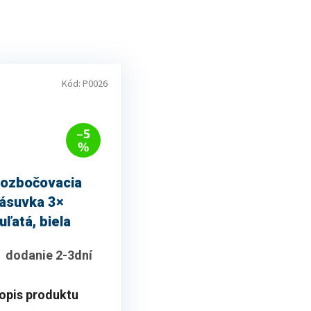
Kód:
P0026
–5
%
ozbočovacia
ásuvka 3×
uľatá, biela
dodanie 2-3dní
opis produktu