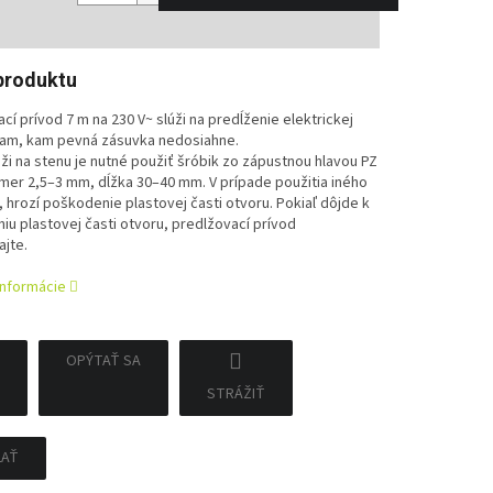
tková
produktu
cí prívod 7 m na 230 V~ slúži na predĺženie elektrickej
tam, kam pevná zásuvka nedosiahne.
ži na stenu je nutné použiť šróbik zo zápustnou hlavou PZ
mer 2,5–3 mm, dĺžka 30–40 mm. V prípade použitia iného
 hrozí poškodenie plastovej časti otvoru. Pokiaľ dôjde k
u plastovej časti otvoru, predlžovací prívod
jte.
informácie
OPÝTAŤ SA
STRÁŽIŤ
ĽAŤ