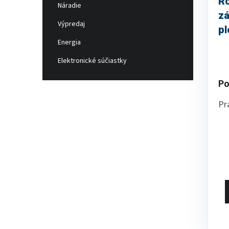
R
Náradie
z
Výpredaj
pl
Energia
s 
bi
Elektronické súčiastky
Po
Pr
ro
v 
Ľa
sp
da
zá
je
je