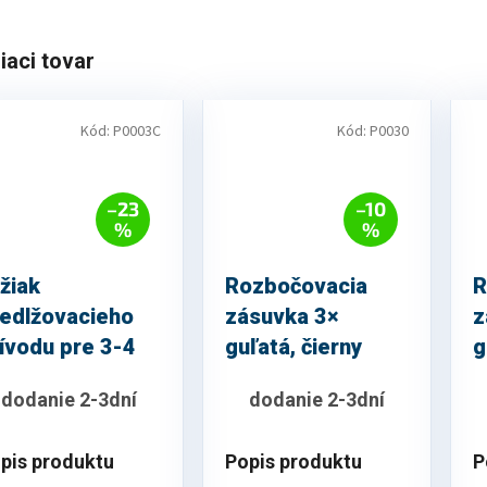
iaci tovar
Kód:
P0003C
Kód:
P0030
–23
–10
%
%
žiak
Rozbočovacia
R
edlžovacieho
zásuvka 3×
z
ívodu pre 3-4
guľatá, čierny
g
ásuvky
dodanie 2-3dní
dodanie 2-3dní
pis produktu
Popis produktu
P