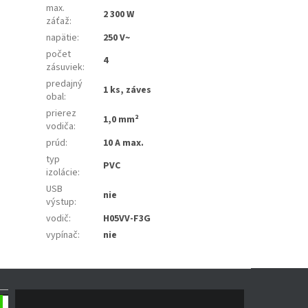
max.
2 300 W
záťaž
:
napätie
:
250 V~
počet
4
zásuviek
:
predajný
1 ks, záves
obal
:
prierez
1,0 mm²
vodiča
:
prúd
:
10 A max.
typ
PVC
izolácie
:
USB
nie
výstup
:
vodič
:
H05VV-F3G
vypínač
:
nie