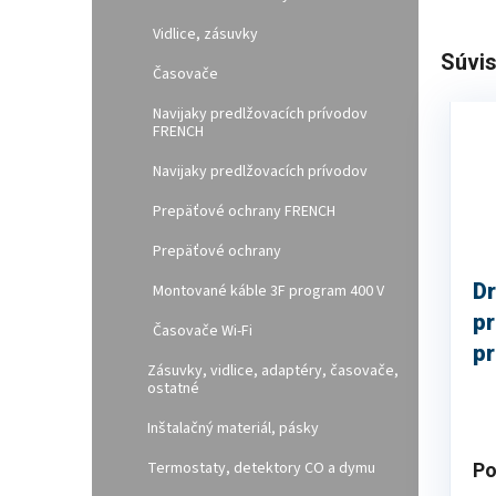
Vidlice, zásuvky
Súvis
Časovače
Navijaky predlžovacích prívodov
FRENCH
Navijaky predlžovacích prívodov
Prepäťové ochrany FRENCH
Prepäťové ochrany
Dr
Montované káble 3F program 400 V
pr
Časovače Wi-Fi
pr
Zásuvky, vidlice, adaptéry, časovače,
z
ostatné
Inštalačný materiál, pásky
Termostaty, detektory CO a dymu
Po