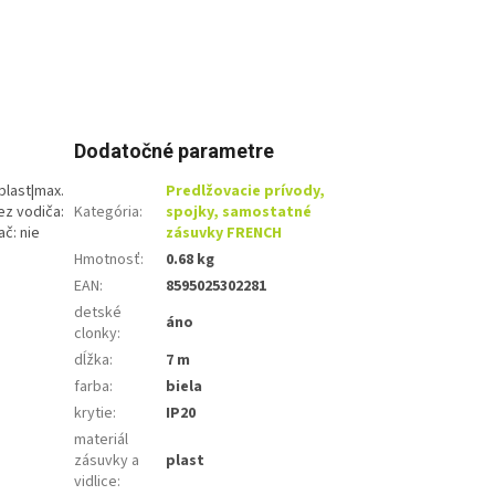
Dodatočné parametre
 plast|max.
Predlžovacie prívody,
ez vodiča:
Kategória
:
spojky, samostatné
ač: nie
zásuvky FRENCH
Hmotnosť
:
0.68 kg
EAN
:
8595025302281
detské
áno
clonky
:
dĺžka
:
7 m
farba
:
biela
krytie
:
IP20
materiál
zásuvky a
plast
vidlice
: