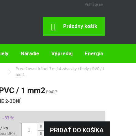
Prihlásenie
Nákupný
Prázdny košík
Košík
iely
Náradie
Výpredaj
Energia
Elektron
Predlžovací kábel 7 m / 4 zásuvky / biely / PVC / 1
mm2
/ PVC / 1 mm2
P0417
E 2-3DNÍ
0
–33 %
/ ks
PRIDAŤ DO KOŠÍKA
 bez DPH