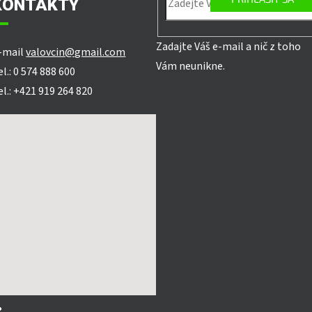
KONTAKTY
Zadajte Váš e-mail a nič z toho
-mail
valovcin@gmail.com
Vám neunikne.
el.: 0 574 888 600
el.: +421 919 264 820
