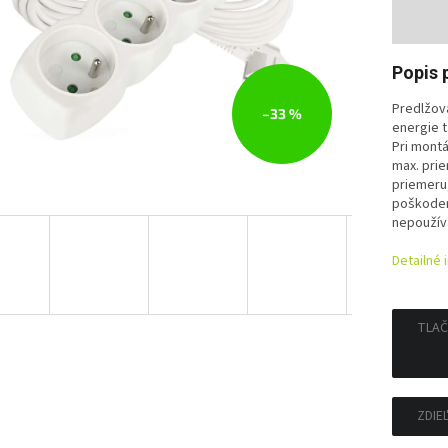
Jedno
cena:
Popis 
Predlžova
–33 %
energie 
Pri montá
max. prie
priemeru,
poškodeni
nepoužíva
Detailné 
TLAČ
ZDIE