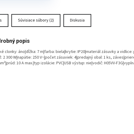
pojenie od
ktrickej siete.
aktická
s
Súvisiace súbory (2)
Diskusia
zbočovacia zásuvka
bielom prevedení.
robný popis
hko zapojíte viac
é clonky: áno|dĺžka: 7 m|farba: biela|krytie: IP20|materiál zásuvky a vidlice:
otrebičov podľa
: 2 300 W|napätie: 250 V~|počet zásuviek: 4|predajný obal: 1 ks, záves|prier
ného počtu
m²|prúd: 10 A max.|typ izolácie: PVC|USB výstup: nie|vodič: H05VV-F3G|vypín
suviek. Jej výhodou
 vypínač pre
dnoduché a rýchle
pojenie od
ktrickej siete.