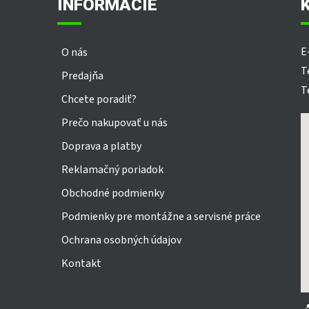
INFORMÁCIE
ä
t
i
E
O nás
e
T
Predajňa
T
Chcete poradiť?
Prečo nakupovať u nás
Doprava a platby
Reklamačný poriadok
Obchodné podmienky
Podmienky pre montážne a servisné práce
Ochrana osobných údajov
Kontakt
