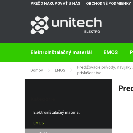
Prejsť
PREČO NAKUPOVAŤ U NÁS
OBCHODNÉ PODMIENKY
na
obsah
Elektroinštalačný materiál
EMOS
P
Predlžovacie prívody, navijaky, 
Domov
EMOS
príslušenstvo
B
Pred
o
Preskočiť
č
kategórie
Kategórie
n
ý
Elektroinštalačný materiál
p
a
EMOS
n