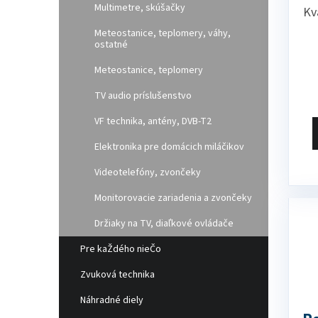
Multimetre, skúšačky
Kv
zá
Meteostanice, teplomery, váhy,
ostatné
pr
Meteostanice, teplomery
pr
pr
TV audio príslušenstvo
mo
VF technika, antény, DVB-T2
po
Elektronika pre domácich miláčikov
Mô
pr
Videotelefóny, zvončeky
st
Monitorovacie zariadenia a zvončeky
po
Držiaky na TV, diaľkové ovládače
Pre kaŽdého nieČo
Zvuková technika
Náhradné diely