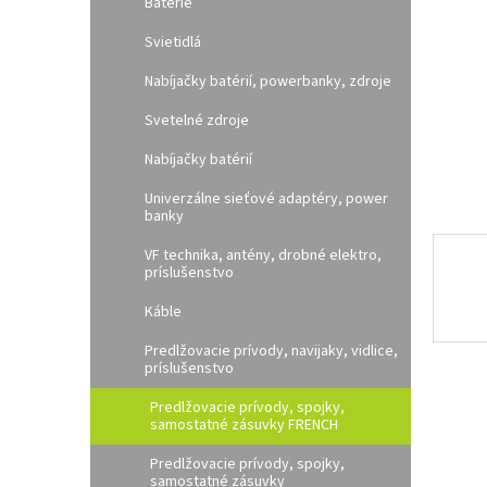
e
Batérie
l
Svietidlá
Nabíjačky batérií, powerbanky, zdroje
Svetelné zdroje
Nabíjačky batérií
Univerzálne sieťové adaptéry, power
banky
VF technika, antény, drobné elektro,
príslušenstvo
Káble
Predlžovacie prívody, navijaky, vidlice,
príslušenstvo
Predlžovacie prívody, spojky,
samostatné zásuvky FRENCH
Predlžovacie prívody, spojky,
samostatné zásuvky