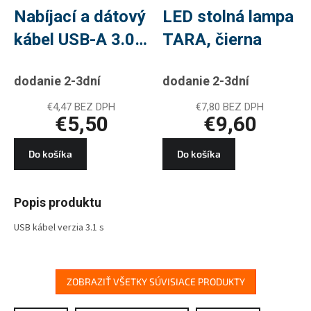
Nabíjací a dátový
LED stolná lampa
kábel USB-A 3.0 /
TARA, čierna
USB-C 3.1, Quick
dodanie 2-3dní
dodanie 2-3dní
Charge, 1 m,
čierny
€4,47 BEZ DPH
€7,80 BEZ DPH
€5,50
€9,60
Do košíka
Do košíka
Popis produktu
USB kábel verzia 3.1 s
konektorom C pre rýchle
nabíjanie a prenos dát
najnovších mobilných telefónov
a iných zariadení.
ZOBRAZIŤ VŠETKY SÚVISIACE PRODUKTY