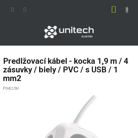
Prejsť
NÁKUP
na
obsah
KOŠÍK
Predlžovací kábel - kocka 1,9 m / 4
zásuvky / biely / PVC / s USB / 1
mm2
P04119U