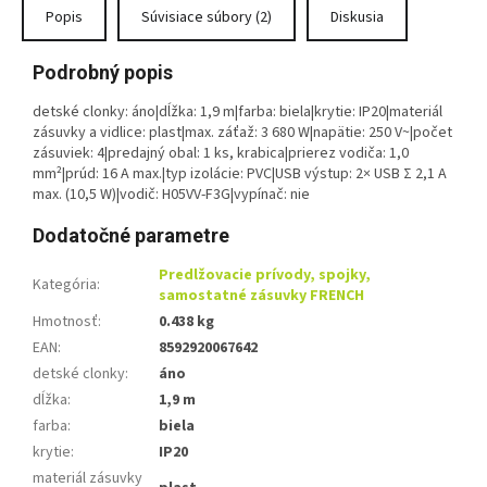
Popis
Súvisiace súbory (2)
Diskusia
Podrobný popis
detské clonky: áno|dĺžka: 1,9 m|farba: biela|krytie: IP20|materiál
zásuvky a vidlice: plast|max. záťaž: 3 680 W|napätie: 250 V~|počet
zásuviek: 4|predajný obal: 1 ks, krabica|prierez vodiča: 1,0
mm²|prúd: 16 A max.|typ izolácie: PVC|USB výstup: 2× USB Σ 2,1 A
max. (10,5 W)|vodič: H05VV-F3G|vypínač: nie
Dodatočné parametre
Predlžovacie prívody, spojky,
Kategória
:
samostatné zásuvky FRENCH
Hmotnosť
:
0.438 kg
EAN
:
8592920067642
detské clonky
:
áno
dĺžka
:
1,9 m
farba
:
biela
krytie
:
IP20
materiál zásuvky