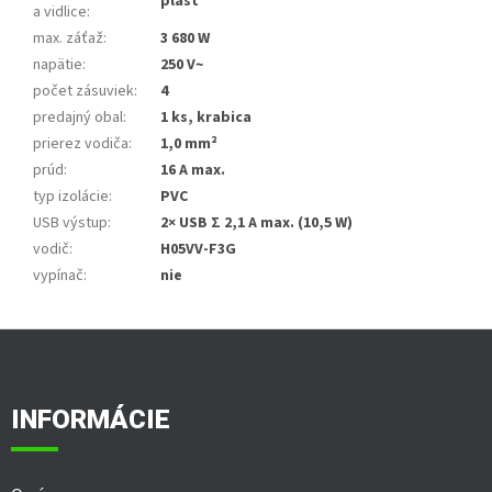
plast
a vidlice
:
max. záťaž
:
3 680 W
napätie
:
250 V~
počet zásuviek
:
4
predajný obal
:
1 ks, krabica
prierez vodiča
:
1,0 mm²
prúd
:
16 A max.
typ izolácie
:
PVC
USB výstup
:
2× USB Σ 2,1 A max. (10,5 W)
vodič
:
H05VV-F3G
vypínač
:
nie
Z
á
p
ä
INFORMÁCIE
t
i
e