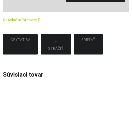
Jednotková
cena:
Detailné informácie
OPÝTAŤ SA
ZDIEĽAŤ
STRÁŽIŤ
Súvisiaci tovar