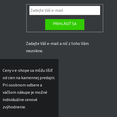
PRIHLÁSIŤ SA
Zadajte Váš e-mail a nič z toho Vám
neunikne.
Ceny v e-shope sa môžu líšiť
od cien na kamennej predajni.
Pri osobnom odbere a
väčšom nákupe je možné
individuálne cenové
zvýhodnenie.