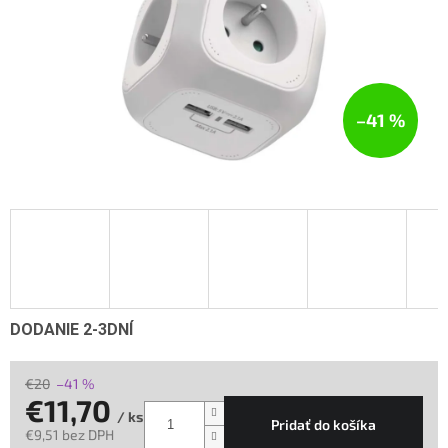
–41 %
DODANIE 2-3DNÍ
€20
–41 %
€11,70
/ ks
Pridať do košíka
€9,51 bez DPH