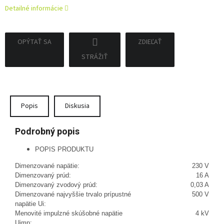
Detailné informácie
OPÝTAŤ SA
ZDIEĽAŤ
STRÁŽIŤ
Popis
Diskusia
Podrobný popis
POPIS PRODUKTU
Dimenzované napätie:
230 V
Dimenzovaný prúd:
16 A
Dimenzovaný zvodový prúd:
0,03 A
Dimenzované najvyššie trvalo prípustné
500 V
napätie Ui:
Menovité impulzné skúšobné napätie
4 kV
Uimp: