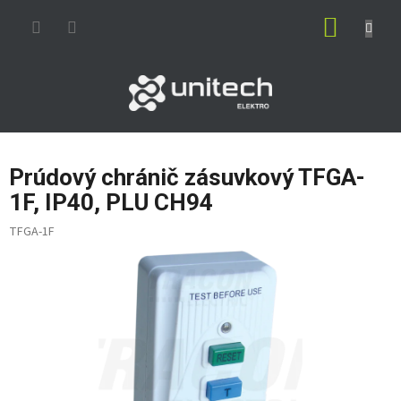
Prejsť
NÁKUP
na
obsah
KOŠÍK
Prúdový chránič zásuvkový TFGA-
1F, IP40, PLU CH94
TFGA-1F