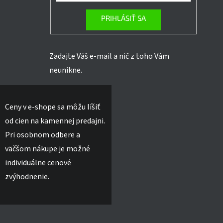
PRIHLÁSIŤ SA
Zadajte Váš e-mail a nič z toho Vám
neunikne.
Ceny v e-shope sa môžu líšiť
od cien na kamennej predajni.
Pri osobnom odbere a
väčšom nákupe je možné
individuálne cenové
zvýhodnenie.