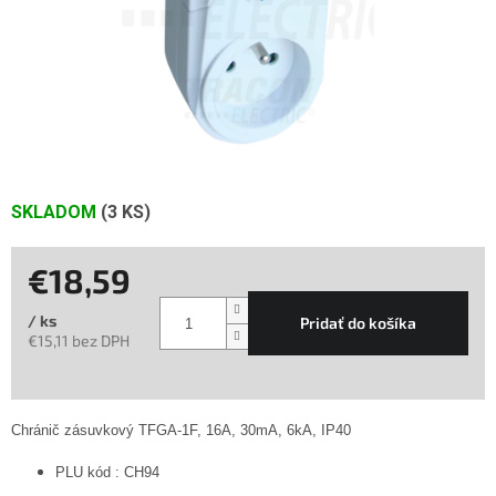
SKLADOM
(3 KS)
€18,59
/ ks
Pridať do košíka
€15,11 bez DPH
Jednotková
cena:
Chránič zásuvkový TFGA-1F, 16A, 30mA, 6kA, IP40
PLU kód : CH94