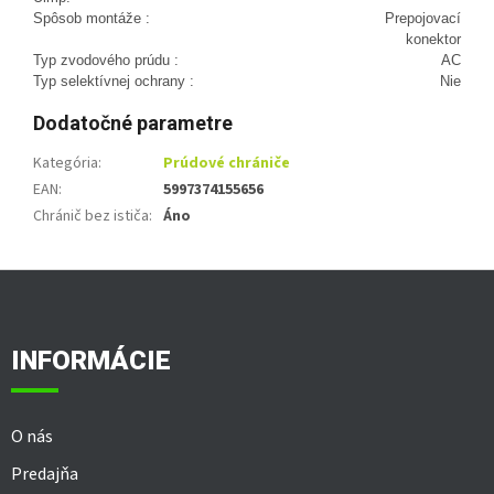
Spôsob montáže :
Prepojovací
konektor
Typ zvodového prúdu :
AC
Typ selektívnej ochrany :
Nie
Dodatočné parametre
Kategória
:
Prúdové chrániče
EAN
:
5997374155656
Chránič bez ističa
:
Áno
Z
á
p
ä
INFORMÁCIE
t
i
e
O nás
Predajňa