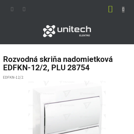
Prejsť
NÁKUP
na
obsah
KOŠÍK
Rozvodná skriňa nadomietková
EDFKN-12/2, PLU 28754
EDFKN-12/2