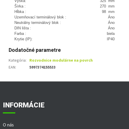
Výška:
325 mm
Šírka :
270 mm
Hĺbka :
98 mm
Uzemňovací terminálový blok :
Áno
Neutrálny terminálový blok :
Áno
DIN lišta :
Áno
Farba :
biela
Krytie (IP):
IP40
Dodatočné parametre
Kategória
:
Rozvodnice modulárne na povrch
EAN
:
5997374155533
Z
á
p
ä
INFORMÁCIE
t
i
e
O nás