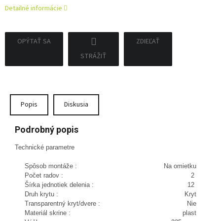
Detailné informácie
OPÝTAŤ SA
ZDIEĽAŤ
STRÁŽIŤ
Popis
Diskusia
Podrobný popis
Technické parametre
Spôsob montáže :
Na omietku
Počet radov :
2
Šírka jednotiek delenia :
12
Druh krytu :
Kryt
Transparentný kryt/dvere :
Nie
Materiál skrine :
plast