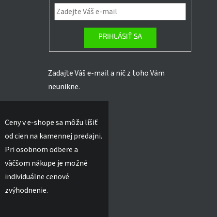
PRIHLÁSIŤ SA
Zadajte Váš e-mail a nič z toho Vám
neunikne.
Ceny v e-shope sa môžu líšiť
od cien na kamennej predajni.
Pri osobnom odbere a
väčšom nákupe je možné
individuálne cenové
zvýhodnenie.