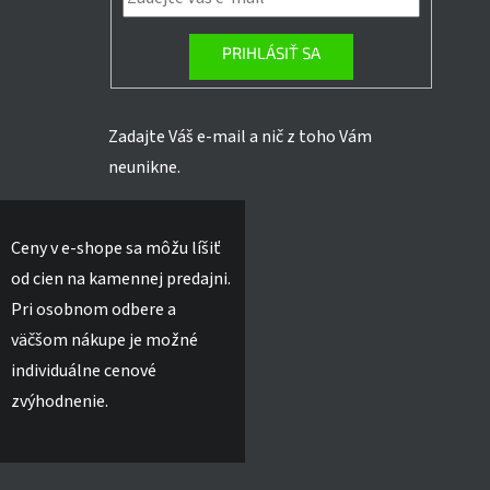
PRIHLÁSIŤ SA
Zadajte Váš e-mail a nič z toho Vám
neunikne.
Ceny v e-shope sa môžu líšiť
od cien na kamennej predajni.
Pri osobnom odbere a
väčšom nákupe je možné
individuálne cenové
zvýhodnenie.