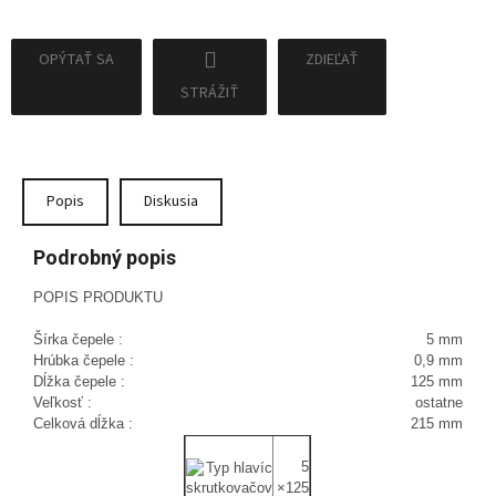
OPÝTAŤ SA
ZDIEĽAŤ
STRÁŽIŤ
Popis
Diskusia
Podrobný popis
POPIS PRODUKTU
Šírka čepele :
5 mm
Hrúbka čepele :
0,9 mm
Dĺžka čepele :
125 mm
Veľkosť :
ostatne
Celková dĺžka :
215 mm
5
×125