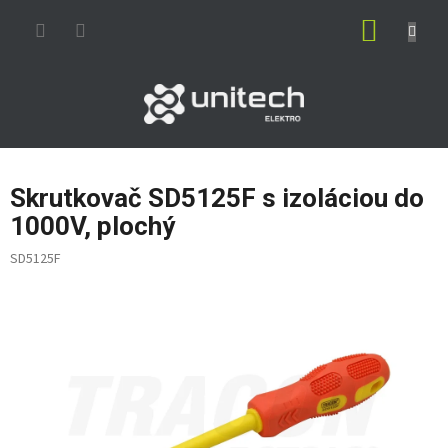
Prejsť
NÁKUP
na
obsah
KOŠÍK
Skrutkovač SD5125F s izoláciou do
1000V, plochý
SD5125F