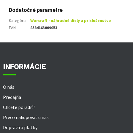
Dodatočné parametre
Kategória
:
Worcraft - náhradné diely a príslušenstvo
EAN
:
8584163009053
Z
á
p
ä
INFORMÁCIE
t
i
e
O nás
Predajňa
Chcete poradiť?
Prečo nakupovať u nás
Doprava a platby