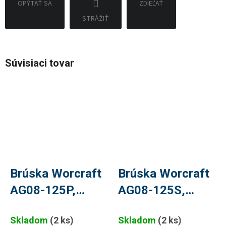
OPÝTAŤ SA
ZDIEĽAŤ
STRÁŽIŤ
Súvisiaci tovar
Brúska Worcraft
Brúska Worcraft
AG08-125P,
AG08-125S,
710W, 125 mm,
820W, 125 mm,
Skladom
(2 ks)
Skladom
(2 ks)
PLU 31574
uhlová, s