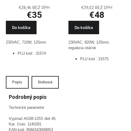
reguláciou
€28,46 BEZ DPH
€39,02 BEZ DPH
€35
€48
otáčok, PLU
31575
Do košíka
Do košíka
230VAC, 710W, 125mm
230VAC, 820W, 125mm,
regulácia otáčok
PLU kód : 31574
PLU kód : 31575
Popis
Diskusia
Podrobný popis
Technické parametre
Vypínač AG08-125S diel 45
Kat. číslo: 1140281
EAN kód: 8584163009053