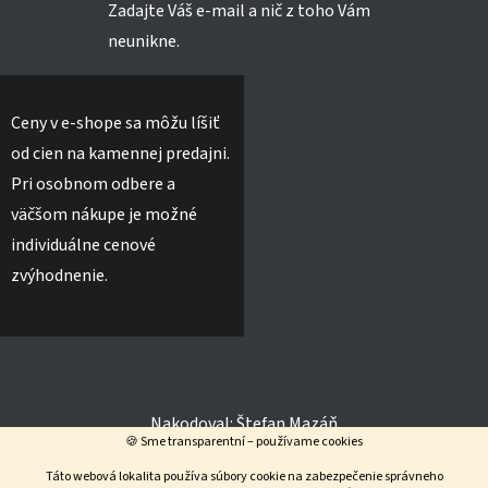
Zadajte Váš e-mail a nič z toho Vám
neunikne.
Ceny v e-shope sa môžu líšiť
od cien na kamennej predajni.
Pri osobnom odbere a
väčšom nákupe je možné
individuálne cenové
zvýhodnenie.
Nakodoval:
Štefan Mazáň
🍪 Sme transparentní – používame cookies
Táto webová lokalita používa súbory cookie na zabezpečenie správneho