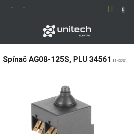
Prejsť
NÁKUP
na
obsah
KOŠÍK
Spínač AG08-125S, PLU 34561
1140281