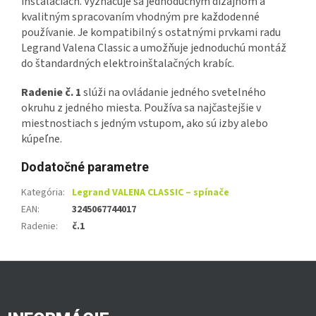
inštaláciách. Vyznačuje sa jednoduchým dizajnom a
kvalitným spracovaním vhodným pre každodenné
používanie. Je kompatibilný s ostatnými prvkami radu
Legrand Valena Classic a umožňuje jednoduchú montáž
do štandardných elektroinštalačných krabíc.
Radenie č. 1
slúži na ovládanie jedného svetelného
okruhu z jedného miesta. Používa sa najčastejšie v
miestnostiach s jedným vstupom, ako sú izby alebo
kúpeľne.
Dodatočné parametre
Kategória
:
Legrand VALENA CLASSIC – spínače
EAN
:
3245067744017
Radenie
:
č.1
Z
á
p
ä