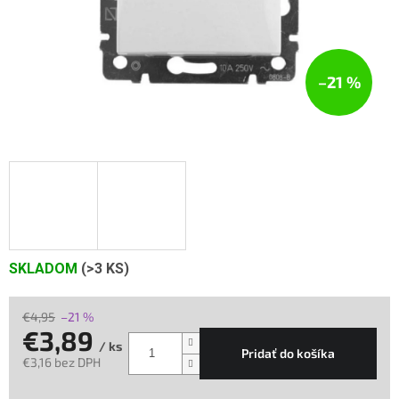
–21 %
SKLADOM
(>3 KS)
€4,95
–21 %
€3,89
/ ks
Pridať do košíka
€3,16 bez DPH
Jednotková