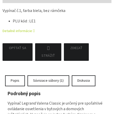
cena:
Vypínač č.1, farba biela, bez rámčeka
PLU kód : LE1
Detailné informácie
OPÝTAŤ SA
ZDIEĽAŤ
STRÁŽIŤ
Popis
Súvisiace súbory (1)
Diskusia
Podrobný popis
Vypínač Legrand Valena Classic je určený pre spoľahlivé
ovládanie osvetlenia v bytových a domových