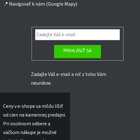
📍
Navigovať k nám (Google Mapy)
PRIHLÁSIŤ SA
Zadajte Váš e-mail a nič z toho Vám
neunikne.
Ceny v e-shope sa môžu líšiť
od cien na kamennej predajni.
Pri osobnom odbere a
väčšom nákupe je možné