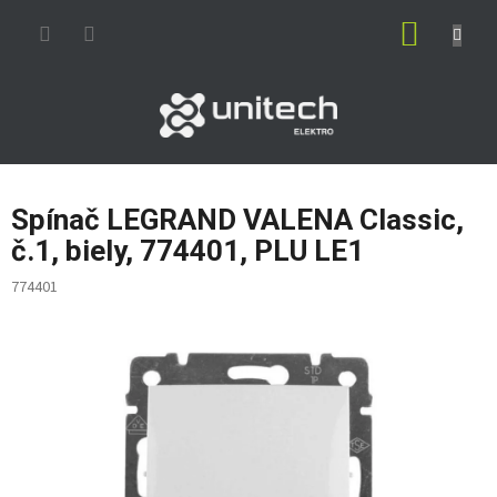
Prejsť
NÁKUP
na
obsah
KOŠÍK
Spínač LEGRAND VALENA Classic,
č.1, biely, 774401, PLU LE1
774401