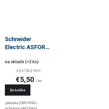
Schneider
Electric ASFORA
zásuvka 230V
na sklade
(>3 ks)
IP44 s ochranou
detí biela
€4,47 BEZ DPH
€5,50
EPH2800321,
/ ks
PLU 27141
Do košíka
zásuvka 230V IP44 s
ochranou detí biela