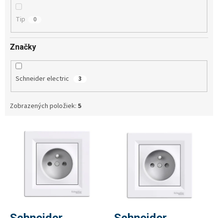
Tip
0
Značky
Schneider electric
3
Zobrazených položiek:
5
V
ý
p
i
s
p
r
o
d
Schneider
Schneider