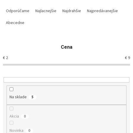
R
a
Odporúčame
Najlacnejšie
Najdrahšie
Najpredávanejšie
d
e
Abecedne
n
i
e
Cena
p
r
€
2
€
9
o
d
u
k
t
o
Na sklade
5
v
Akcia
0
Novinka
0