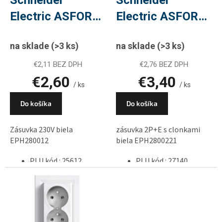
u
Electric ASFORA
Electric ASFORA
k
t
zásuvka 230V
zásuvka 2P+E s
o
na sklade
(>3 ks)
na sklade
(>3 ks)
biela
clonkami biela
v
EPH2800121,
EPH2800221,
€2,11 BEZ DPH
€2,76 BEZ DPH
€2,60
€3,40
PLU 25612
PLU 27140
/ ks
/ ks
Do košíka
Do košíka
Zásuvka 230V biela
zásuvka 2P+E s clonkami
EPH280012
biela EPH2800221
PLU kód : 25612
PLU kód : 27140