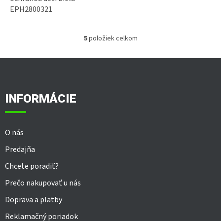
EPH2800321
PLU kód : 27141
5
položiek celkom
O
v
l
Z
á
á
d
p
a
ä
INFORMÁCIE
c
t
i
i
e
e
p
O nás
r
v
Predajňa
k
y
Chcete poradiť?
v
Prečo nakupovať u nás
ý
p
Doprava a platby
i
s
Reklamačný poriadok
u