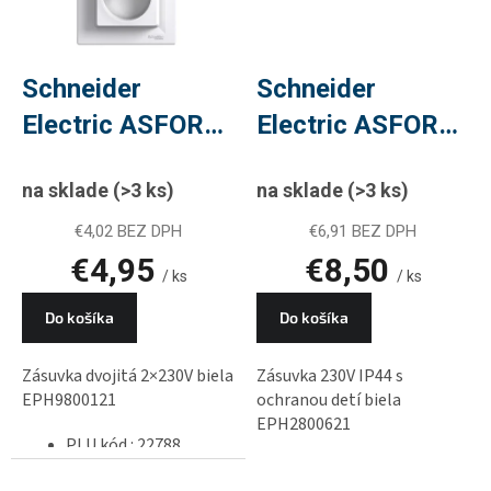
Schneider
Schneider
Electric ASFORA
Electric ASFORA
zásuvka dvojitá
zásuvka 230V
na sklade
(>3 ks)
na sklade
(>3 ks)
2×230V biela
IP44 s ochranou
EPH9800121,
detí biela
€4,02 BEZ DPH
€6,91 BEZ DPH
€4,95
€8,50
PLU 22788
EPH2800621,
/ ks
/ ks
PLU 34236
Do košíka
Do košíka
Zásuvka dvojitá 2×230V biela
Zásuvka 230V IP44 s
EPH9800121
ochranou detí biela
EPH2800621
PLU kód : 22788
PLU kód : 34236