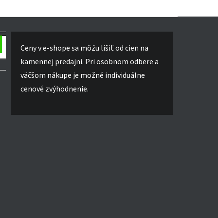
Ceny v e-shope sa môžu líšiť od cien na
kamennej predajni. Pri osobnom odbere a
väčšom nákupe je možné individuálne
cenové zvýhodnenie.