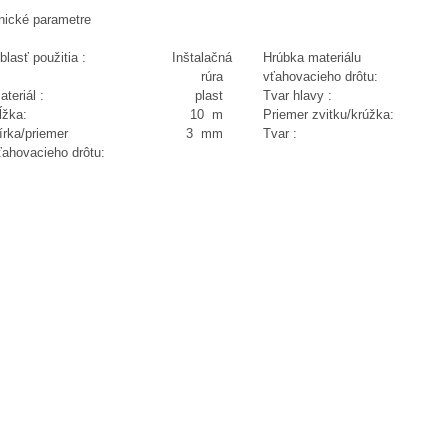
nické parametre
blasť použitia :
Inštalačná
Hrúbka materiálu
rúra
vťahovacieho drôtu:
ateriál :
plast
Tvar hlavy :
ĺžka:
10 m
Priemer zvitku/krúžka:
írka/priemer
3 mm
Tvar :
ťahovacieho drôtu: