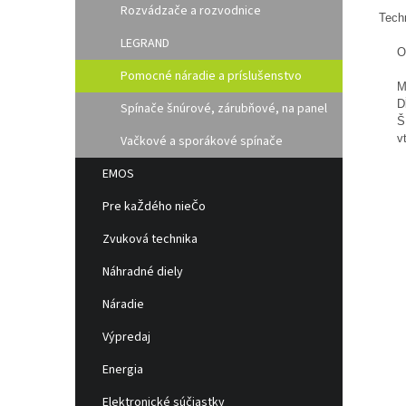
Rozvádzače a rozvodnice
Tech
LEGRAND
O
Pomocné náradie a príslušenstvo
M
D
Spínače šnúrové, zárubňové, na panel
Š
v
Vačkové a sporákové spínače
EMOS
Pre kaŽdého nieČo
Zvuková technika
Náhradné diely
Náradie
Výpredaj
Energia
Elektronické súčiastky