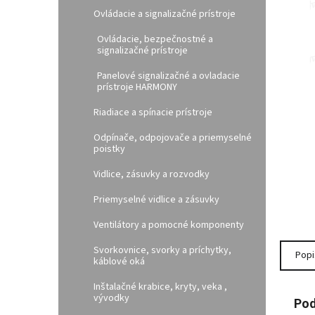
l
Ovládacie a signalizačné prístroje
Ovládacie, bezpečnostné a
signalizačné prístroje
Panelové signalizačné a ovladacie
prístroje HARMONY
Riadiace a spínacie prístroje
Odpínače, odpojovače a priemyselné
poistky
Vidlice, zásuvky a rozvodky
Priemyselné vidlice a zásuvky
Ventilátory a pomocné komponenty
Svorkovnice, svorky a príchytky,
Popi
káblové oká
Inštalačné krabice, kryty, veka ,
vývodky
Pod