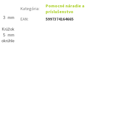
Pomocné náradie a
Kategória
:
príslušenstvo
3 mm
EAN
:
5997374164665
Krúžok
5 mm
okrúhle