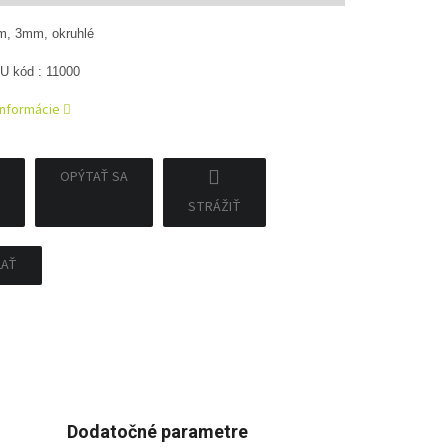
m, 3mm, okruhlé
U kód : 11000
informácie
OPÝTAŤ SA
STRÁŽIŤ
ĽAŤ
Dodatočné parametre