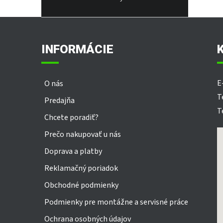
Z
á
p
INFORMÁCIE
ä
t
i
E
O nás
e
T
Predajňa
T
Chcete poradiť?
Prečo nakupovať u nás
Doprava a platby
Reklamačný poriadok
Obchodné podmienky
Podmienky pre montážne a servisné práce
Ochrana osobných údajov