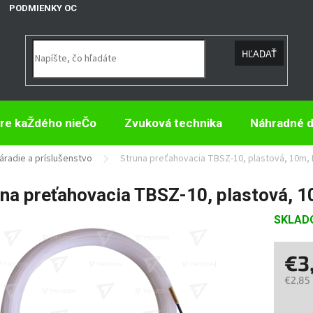
PODMIENKY OCHRANY OSOBNÝCH ÚDAJOV
HĽADAŤ
re kaŽdého nieČo
Zvuková technika
Náhradné d
radie a príslušenstvo
Struna preťahovacia TBSZ-10, plastová, 10m,
una preťahovacia TBSZ-10, plastová, 
SKLA
€3
€2,85
Jedno
cena: