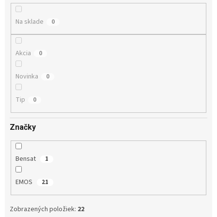
t
o
Na sklade
0
v
Akcia
0
Novinka
0
Tip
0
Značky
Bensat
1
EMOS
21
Zobrazených položiek:
22