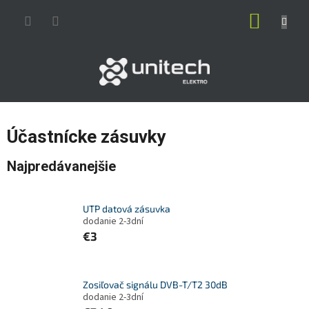
Prejsť
NÁKUP
na
obsah
KOŠÍK
Účastnícke zásuvky
Najpredávanejšie
UTP datová zásuvka
dodanie 2-3dní
€3
Zosiľovač signálu DVB-T/T2 30dB
dodanie 2-3dní