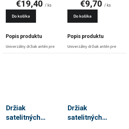
€19,40
€9,70
/ ks
/ ks
Do košíka
Do košíka
Popis produktu
Popis produktu
Univerzálny držiak antén pre
Univerzálny držiak antén pre
inštaláciu na stožiar. Priemer
inštaláciu na stenu s priemerom
trubky je 40 mm, výška 150 mm
28 mm a výškou 160 mm. Vhodný
a dĺžka od základne (steny) je
najmä pre antény menších
350 mm. Držiak je povrchovo
rozmerov, napr. WiFi antény.
upravený galvanickým
Držiak je povrchovo upravený
zinkovaním.
galvanickým zinkovaním.
Držiak
Držiak
satelitných
satelitných
parabol, 35cm
parabol, 50cm