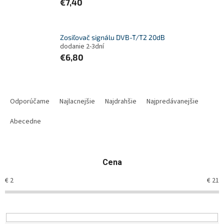
€7,40
Zosiľovač signálu DVB-T/T2 20dB
dodanie 2-3dní
€6,80
R
a
Odporúčame
Najlacnejšie
Najdrahšie
Najpredávanejšie
d
e
Abecedne
n
i
e
Cena
p
r
€
2
€
21
o
d
u
k