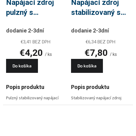
Napájací zdroj
Napájací zdroj
pulzný s
stabilizovaný s
výhybkou 300mA
výhybkou 100mA
dodanie 2-3dní
dodanie 2-3dní
€3,41 BEZ DPH
€6,34 BEZ DPH
€4,20
€7,80
/ ks
/ ks
Do košíka
Do košíka
Popis produktu
Popis produktu
Pulzný stabilizovaný napájací
Stabilizovaný napájací zdroj
zdroj je určený na napájanie
(adaptér) s výhybkou a dvoma F
predzosilňovačov/zosilňovačov
konektormi pre jednoduché
v malých anténnych systémoch
pripojenie koaxiálneho kábla.
vyžadujúcich 12 V jednosmerné
Pulzný stabilizovaný napájací
napätie s maximálnou
zdroj je určený na napájanie
spotrebou do 300 mA.
predzosilňovačov /