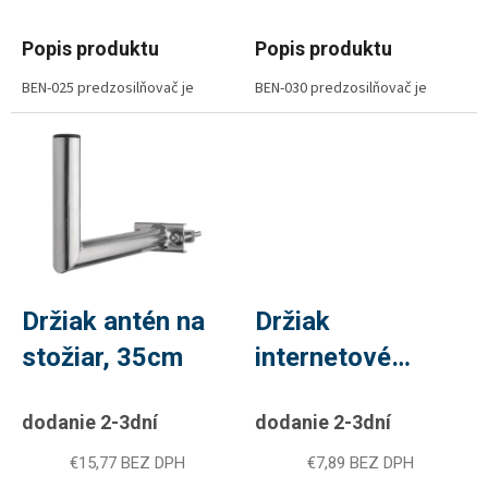
Popis produktu
Popis produktu
BEN-025 predzosilňovač je
BEN-030 predzosilňovač je
určený pre montáž do anténnej
určený pre montáž do anténnej
krabičky so zosilnením 25 dB.
krabičky so zosilnením 30 dB.
Zosilňovač je v kovovom kryte
Zosilňovač je v kovovom kryte
čím odrušuje vonkajšie vplyvy a
čím odrušuje vonkajšie vplyvy a
je zakončený konektorom F.
je zakončený konektorom F.
Pracuje v pásme BIII, IV, V a má
Pracuje v pásme BIII, IV, V a má
certifikáciu CE. Rozteč dier je 27
certifikáciu CE. Rozteč dier je 27
mm.
mm.
Držiak antén na
Držiak
stožiar, 35cm
internetové
antény, 25cm
dodanie 2-3dní
dodanie 2-3dní
€15,77 BEZ DPH
€7,89 BEZ DPH