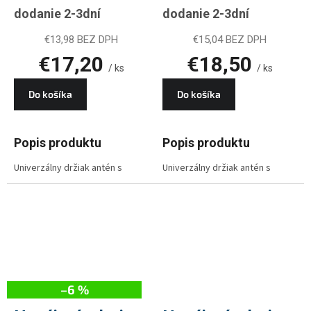
dodanie 2-3dní
dodanie 2-3dní
€13,98 BEZ DPH
€15,04 BEZ DPH
€17,20
€18,50
/ ks
/ ks
Do košíka
Do košíka
Popis produktu
Popis produktu
Univerzálny držiak antén s
Univerzálny držiak antén s
krížom pre inštaláciu na stenu.
krížom pre inštaláciu na stenu.
Priemer trubky je 40 mm, výška
Priemer trubky je 40 mm, výška
150 mm a dĺžka od základne
150 mm a dĺžka od základne
(steny) je 350 mm. Držiak je
(steny) je 500 mm. Držiak je
povrchovo upravený
povrchovo upravený
galvanickým zinkovaním.
galvanickým zinkovaním.
–6 %