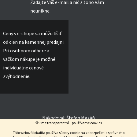
Zadajte Váš e-mail a nič z toho Vám
neunikne.
Ceny v e-shope sa môžu líšiť
od cien na kamennej predajni.
Pri osobnom odbere a
väčšom nákupe je možné
individuálne cenové
zvýhodnenie.
Nakodoval:
Štefan Mazáň
🍪 Sme transparentní – používame cookies
Táto webová lokalita používa súbory cookie na zabezpečenie správneho