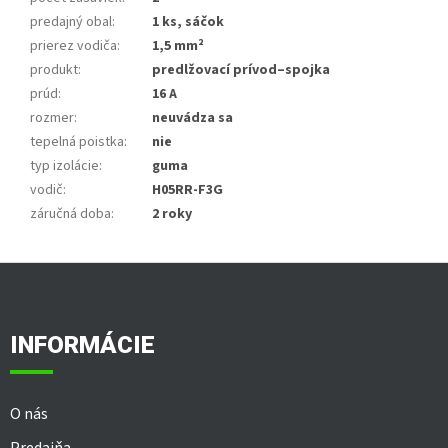
predajný obal
:
1 ks, sáčok
prierez vodiča
:
1,5 mm²
produkt
:
predlžovací prívod–spojka
prúd
:
16 A
rozmer
:
neuvádza sa
tepelná poistka
:
nie
typ izolácie
:
guma
vodič
:
H05RR-F3G
záručná doba
:
2 roky
Z
á
p
ä
INFORMÁCIE
t
i
e
O nás