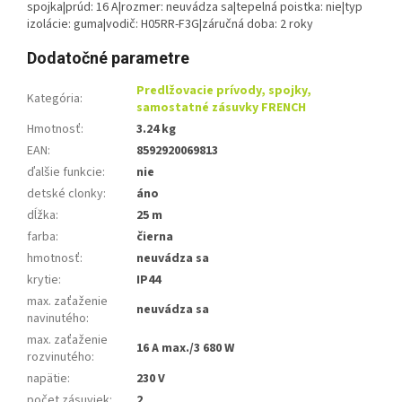
spojka|prúd: 16 A|rozmer: neuvádza sa|tepelná poistka: nie|typ
izolácie: guma|vodič: H05RR-F3G|záručná doba: 2 roky
Dodatočné parametre
Predlžovacie prívody, spojky,
Kategória
:
samostatné zásuvky FRENCH
Hmotnosť
:
3.24 kg
EAN
:
8592920069813
ďalšie funkcie
:
nie
detské clonky
:
áno
dĺžka
:
25 m
farba
:
čierna
hmotnosť
:
neuvádza sa
krytie
:
IP44
max. zaťaženie
neuvádza sa
navinutého
:
max. zaťaženie
16 A max./3 680 W
rozvinutého
:
napätie
:
230 V
počet zásuviek
:
2