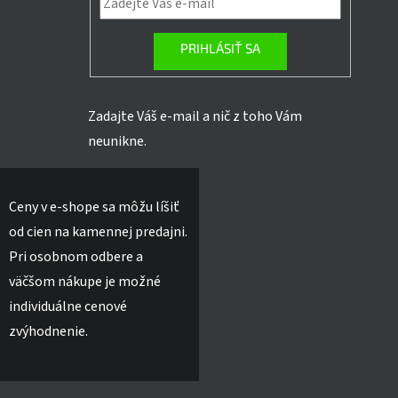
PRIHLÁSIŤ SA
Zadajte Váš e-mail a nič z toho Vám
neunikne.
Ceny v e-shope sa môžu líšiť
od cien na kamennej predajni.
Pri osobnom odbere a
väčšom nákupe je možné
individuálne cenové
zvýhodnenie.