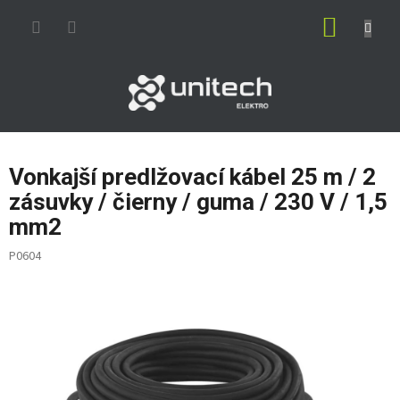
Prejsť
NÁKUP
na
obsah
KOŠÍK
Vonkajší predlžovací kábel 25 m / 2
zásuvky / čierny / guma / 230 V / 1,5
mm2
P0604