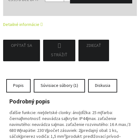
Jednotková
cena:
Detailné informácie
OPÝTAŤ SA
ZDIEĽAŤ
STRÁŽIŤ
Popis
Súvisiace súbory (1)
Diskusia
Podrobný popis
ďalšie funkcie: nie|detské clonky: áno|dĺžka: 25 m|farba:
čierna|hmotnosť: neuvádza sa|krytie: IP44|max. zaťaženie
navinutého: neuvádza sa|max. zaťaženie rozvinutého: 16 A max./3
680 W|napätie: 230 V|počet zásuviek: 2|predajný obal: 1 ks,
sáčok|prierez vodiča: 1,5 mm²|produkt: predlžovací prívod–