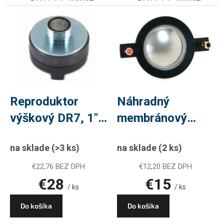
PLU kód : WW67
PLU kód : WW67
Reproduktor
Náhradný
výškový DR7, 1"
membránový
driver, 200W,
systém MS
na sklade
(>3 ks)
na sklade
(2 ks)
PLU WW69
SDT8, pre DR8,
PLU WW75
€22,76 BEZ DPH
€12,20 BEZ DPH
€28
€15
/ ks
/ ks
Do košíka
Do košíka