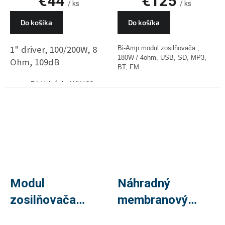
€44
€125
SD, PLU 33540
/ ks
/ ks
Do košíka
Do košíka
1" driver, 100/200W, 8
Bi-Amp modul zosilňovača ,
180W / 4ohm, USB, SD, MP3,
Ohm, 109dB
BT, FM
PLU kód : WW62
PLU kód : 33540
Modul
Náhradný
zosilňovača
membranový
SPB380BU,
systém MS