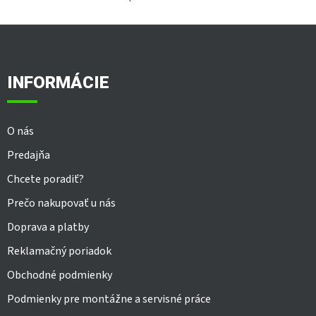
O
v
l
Z
á
á
d
p
a
ä
INFORMÁCIE
c
t
i
i
e
e
p
O nás
r
v
Predajňa
k
y
Chcete poradiť?
v
Prečo nakupovať u nás
ý
p
Doprava a platby
i
s
Reklamačný poriadok
u
Obchodné podmienky
Podmienky pre montážne a servisné práce