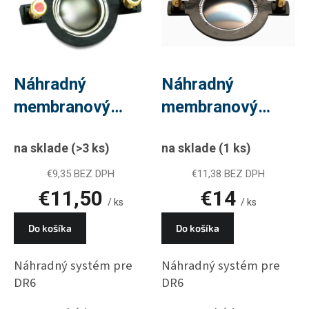
i
o
s
d
p
u
r
k
o
t
d
Náhradný
Náhradný
o
u
v
membranový
membranový
k
t
systém MS
systém MS
o
na sklade
(>3 ks)
na sklade
(1 ks)
SDT6/2, PLU
SDT7/2, PLU
v
WW67
WW70
€9,35 BEZ DPH
€11,38 BEZ DPH
€11,50
€14
/ ks
/ ks
Do košíka
Do košíka
Náhradný systém pre
Náhradný systém pre
DR6
DR6