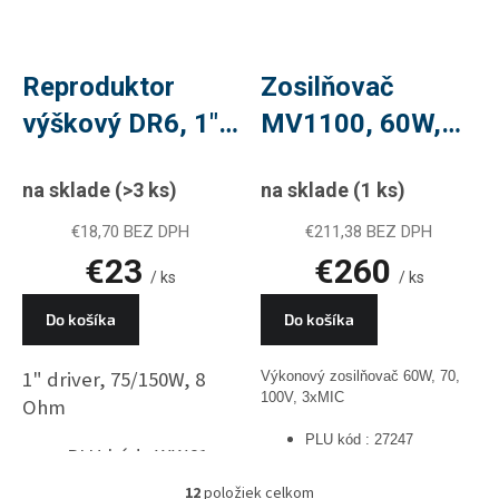
Reproduktor
Zosilňovač
výškový DR6, 1"
MV1100, 60W,
driver, 150W,
100V, 4-16Ohm,
na sklade
(>3 ks)
na sklade
(1 ks)
PLU WW61
PLU 27247
€18,70 BEZ DPH
€211,38 BEZ DPH
€23
€260
/ ks
/ ks
Do košíka
Do košíka
1" driver, 75/150W, 8
Výkonový zosilňovač 60W, 70,
100V, 3xMIC
Ohm
PLU kód : 27247
PLU kód : WW61
12
položiek celkom