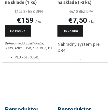
na sklade
(1 ks)
na sklade
(>3 ks)
300W , 4 ohm,
SDT4/2, PLU
BT,USB, SD, PLU
WW68
€129,27 BEZ DPH
€6,10 BEZ DPH
€159
€7,50
33541
/ ks
/ ks
Do košíka
Do košíka
Náhradný systém pre
Bi-Amp modul zosilňovača,
300W, 4ohm, USB, SD, MP3, BT
DR4
PLU kód : 33541
PLU kód : WW68
Reproduktor
Reproduktor