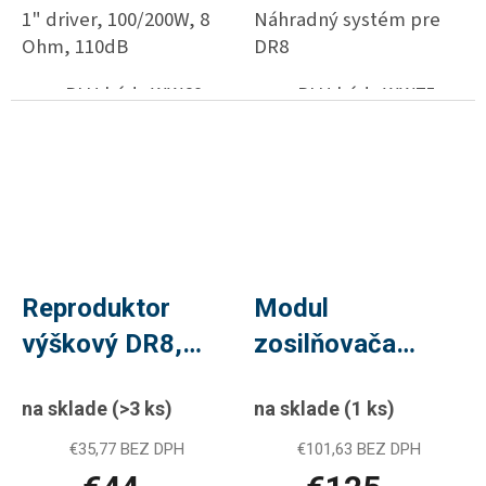
1" driver, 100/200W, 8
Náhradný systém pre
Ohm, 110dB
DR8
PLU kód : WW69
PLU kód : WW75
Reproduktor
Modul
výškový DR8,
zosilňovača
200W, 1" driver,
SPB250BU,
na sklade
(>3 ks)
na sklade
(1 ks)
PLU WW62
180W, 4Ohm,
4Ohm, BT, USB,
€35,77 BEZ DPH
€101,63 BEZ DPH