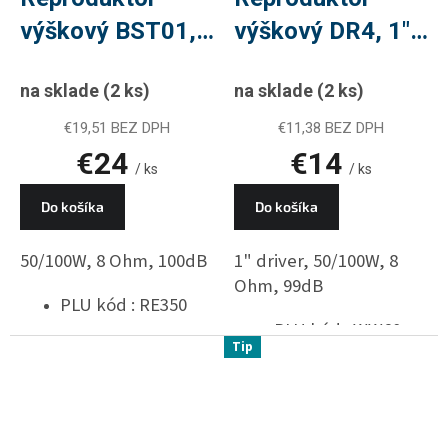
výškový BST01,
výškový DR4, 1"
100W, 8 Ohm,
driver, 100W,
na sklade
(2 ks)
na sklade
(2 ks)
PLU RE350
PLU WW60
€19,51 BEZ DPH
€11,38 BEZ DPH
€24
€14
/ ks
/ ks
Do košíka
Do košíka
50/100W, 8 Ohm, 100dB
1" driver, 50/100W, 8
Ohm, 99dB
PLU kód : RE350
PLU kód : WW60
Tip