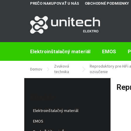
Prejsť
PREČO NAKUPOVAŤ U NÁS
OBCHODNÉ PODMIENKY
na
obsah
Elektroinštalačný materiál
EMOS
P
Zvuková
Reproduktory pre HiFi 
Domov
technika
ozvučenie
B
Rep
o
Preskočiť
č
kategórie
Kategórie
n
ý
Elektroinštalačný materiál
p
a
EMOS
n