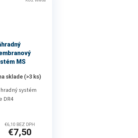
Kód:
WW68
áhradný
embranový
ystém MS
DT4/2, PLU
na sklade
(>3 ks)
W68
hradný systém
e DR4
PLU kód : WW68
€6,10 BEZ DPH
€7,50