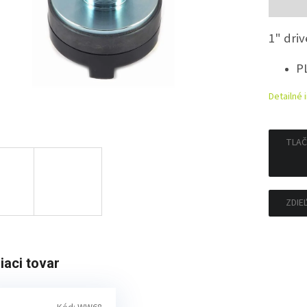
cena:
1" dri
P
Detailné 
TLAČ
ZDIE
iaci tovar