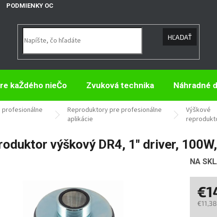
PODMIENKY OCHRANY OSOBNÝCH ÚDAJOV
HĽADAŤ
re kaŽdého nieČo
Zvuková technika
Náhradné d
a profesionálne
Reproduktory pre profesionálne
Výškové
aplikácie
reprodukt
roduktor výškový DR4, 1" driver, 100
NA SK
€1
€11,38
Jedno