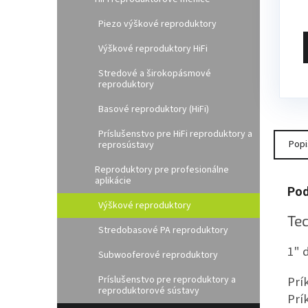
Piezo výškové reproduktory
Výškové reproduktory HiFi
Stredové a širokopásmové
reproduktory
Basové reproduktory (HiFi)
Príslušenstvo pre HiFi reproduktory a
Popi
reprosústavy
Reproduktory pre profesionálne
aplikácie
Pod
Výškové reproduktory
Te
Stredobasové PA reproduktory
1" 
Subwooferové reproduktory
Príslušenstvo pre reproduktory a
Prí
reproduktorové sústavy
Prí