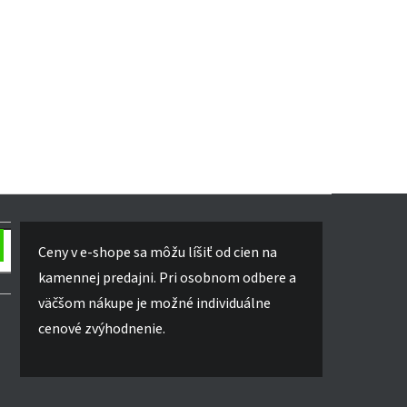
Ceny v e-shope sa môžu líšiť od cien na
kamennej predajni. Pri osobnom odbere a
väčšom nákupe je možné individuálne
cenové zvýhodnenie.