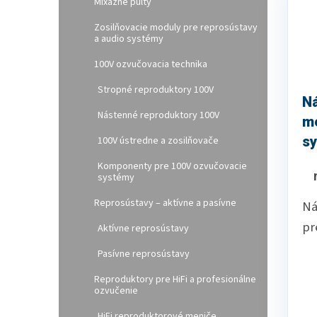
Mixážne pulty
Zosilňovacie moduly pre reprosústavy
a audio systémy
100V ozvučovacia technika
Stropné reproduktory 100V
N
Nástenné reproduktory 100V
m
s
100V ústredne a zosilňovače
S
Komponenty pre 100V ozvučovacie
systémy
W
Reprosústavy – aktívne a pasívne
Ná
pr
Aktívne reprosústavy
Pasívne reprosústavy
Reproduktory pre HiFi a profesionálne
ozvučenie
HiFi reproduktorové meniče