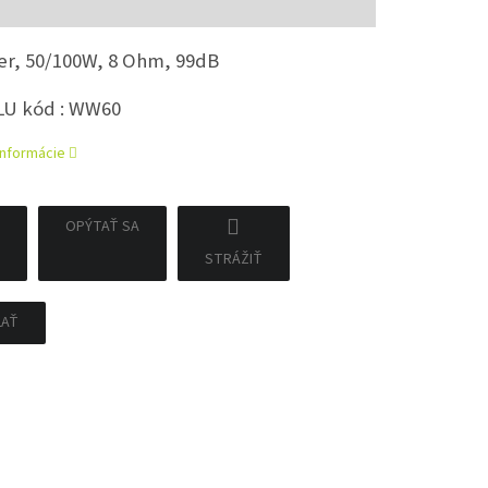
ver, 50/100W, 8 Ohm, 99dB
LU kód : WW60
informácie
OPÝTAŤ SA
STRÁŽIŤ
ĽAŤ