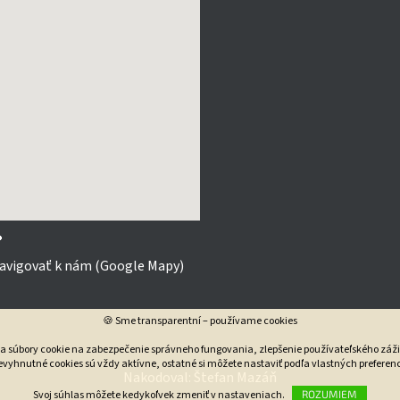

avigovať k nám (Google Mapy)
🍪 Sme transparentní – používame cookies
va súbory cookie na zabezpečenie správneho fungovania, zlepšenie používateľského záži
vyhnutné cookies sú vždy aktívne, ostatné si môžete nastaviť podľa vlastných preferenc
Nakodoval:
Štefan Mazáň
Svoj súhlas môžete kedykoľvek zmeniť v nastaveniach.
ROZUMIEM