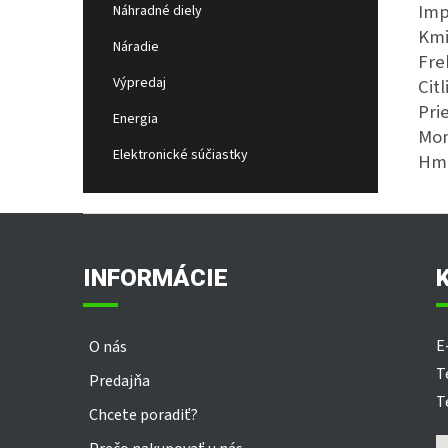
Imp
Náhradné diely
Kmi
Náradie
Fre
Výpredaj
Citl
Pri
Energia
Mon
Elektronické súčiastky
Hmo
Z
á
p
INFORMÁCIE
ä
t
i
E
O nás
e
T
Predajňa
T
Chcete poradiť?