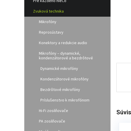
e
Pre kaŽdého nieČo
l
Zvuková technika
Mikrofóny
Reprosústavy
Konektory a redukcie audio
Mikrofóny – dynamické,
kondenzátorové a bezdrôtové
Dynamické mikrofóny
Kondenzátorové mikrofóny
Bezdrôtové mikrofóny
Príslušenstvo k mikrofónom
Hi-Fi zosilňovače
Súvis
PA zosilňovače