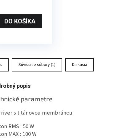
DO KOŠÍKA
s
Súvisiace súbory (1)
Diskusia
robný popis
chnické parametre
driver s titánovou membránou
kon RMS :
50 W
kon MAX :
100 W