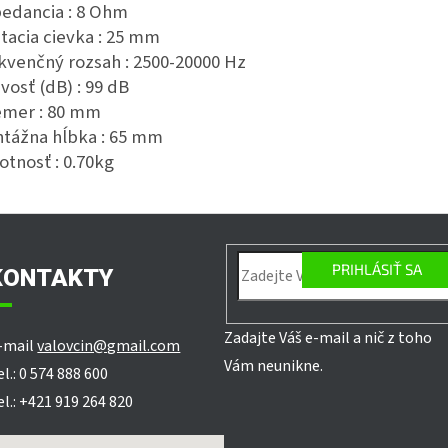
edancia :
8 Ohm
tacia cievka :
25 mm
kvenčný rozsah :
2500-20000 Hz
ivosť (dB) :
99 dB
emer :
80 mm
tážna hĺbka :
65 mm
tnosť :
0.7
0
kg
PRIHLÁSIŤ SA
KONTAKTY
Zadajte Váš e-mail a nič z toho
-mail
valovcin@gmail.com
Vám neunikne.
el.: 0 574 888 600
el.: +421 919 264 820