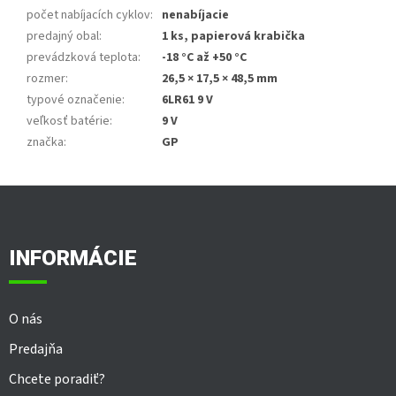
počet nabíjacích cyklov
:
nenabíjacie
predajný obal
:
1 ks, papierová krabička
prevádzková teplota
:
-18 °C až +50 °C
rozmer
:
26,5 × 17,5 × 48,5 mm
typové označenie
:
6LR61 9 V
veľkosť batérie
:
9 V
značka
:
GP
Z
á
p
ä
INFORMÁCIE
t
i
e
O nás
Predajňa
Chcete poradiť?