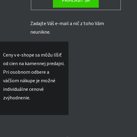
PRIHLÁSIŤ SA
Zadajte Váš e-mail a nič z toho Vám
neunikne.
Ceny v e-shope sa môžu líšiť
od cien na kamennej predajni.
Pri osobnom odbere a
väčšom nákupe je možné
individuálne cenové
zvýhodnenie.