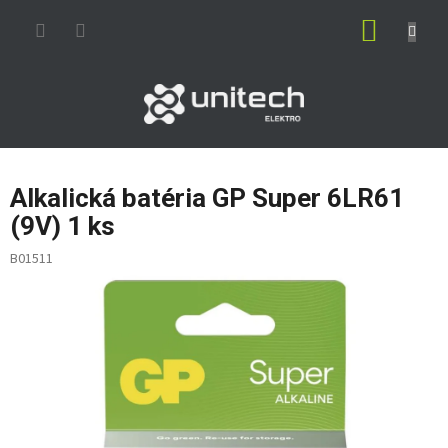
Prejsť
NÁKUP
na
obsah
KOŠÍK
Alkalická batéria GP Super 6LR61
(9V) 1 ks
B01511