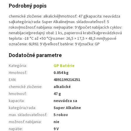
Podrobný popis
chemické zloženie: alkalické|hmotnosť: 47 g|kapacita: neuvádza
sa|kategória/rada: Super Alkaline|max. skladovateľnosť: 5
rokov|možnosť nabíjania: nie|napätie: 9 V|počet nabíjacích cyklov:
nenabíjacie|predajný obal: 1 ks, papierová krabička|prevádzková
teplota: -18 °C až +50 °C|rozmer: 26,5 × 17,5 × 48,5 mm|typové
označenie: 6LR61 9 V|veľkosť batérie: 9 V|značka: GP
Dodatočné parametre
Kategória
:
GP Batérie
Hmotnosť
:
0.054 kg
EAN
:
4891199216251
chemické zloženie
:
alkalické
hmotnosť
:
47 g
kapacita
:
neuvádza sa
kategória/rada
:
Super Alkaline
max. skladovateľnosť
:
5 rokov
možnosť nabíjania
:
nie
napätie
:
9 V