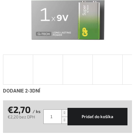
DODANIE 2-3DNÍ
€2,70
/ ks
Pridať do košíka
€2,20 bez DPH
Jednotková
cena: