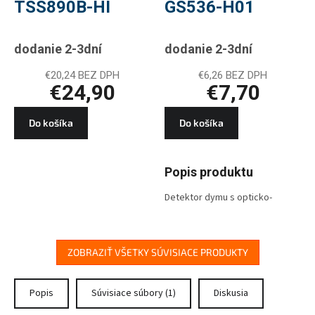
TSS890B-HI
GS536-H01
dodanie 2-3dní
dodanie 2-3dní
€20,24 BEZ DPH
€6,26 BEZ DPH
€24,90
€7,70
Do košíka
Do košíka
Popis produktu
Detektor dymu s opticko-
akustickou signalizáciou a
životnosťou 10 rokov.
ZOBRAZIŤ VŠETKY SÚVISIACE PRODUKTY
Popis
Súvisiace súbory (1)
Diskusia