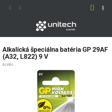
Prejsť
NÁKUP
na
obsah
KOŠÍK
Alkalická špeciálna batéria GP 29AF
(A32, L822) 9 V
B13951