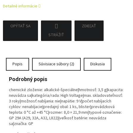
Detailné informácie
OPÝTAŤ SA
ZDIEĽAŤ
STRÁŽIŤ
Popis
Súvisiace súbory (2)
Diskusia
Podrobný popis
chemické zloženie: alkalické-špeciálne|hmotnosť: 3,5 g|kapacita:
neuvádza sa|kategória/rada: High Voltage|max. skladovateľnosť:
3 roky|možnosť nabíjania: nie|napätie: 9 V|počet nabíjacích
cyklov: nenabíjacie|predajný obal: 1 ks, blister|prevádzková
teplota: 0 °C až +45 °C|rozmer: 8,0 × 21,9 mm|typové označenie:
GP 29A (A29, 32A, A32, L822)|veľkosť batérie: neuvádza
sa|značka: GP