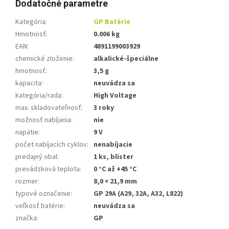
Dodatočné parametre
Kategória
:
GP Batérie
Hmotnosť
:
0.006 kg
EAN
:
4891199003929
chemické zloženie
:
alkalické-špeciálne
hmotnosť
:
3,5 g
kapacita
:
neuvádza sa
kategória/rada
:
High Voltage
max. skladovateľnosť
:
3 roky
možnosť nabíjania
:
nie
napätie
:
9 V
počet nabíjacích cyklov
:
nenabíjacie
predajný obal
:
1 ks, blister
prevádzková teplota
:
0 °C až +45 °C
rozmer
:
8,0 × 21,9 mm
typové označenie
:
GP 29A (A29, 32A, A32, L822)
veľkosť batérie
:
neuvádza sa
značka
:
GP