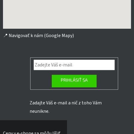
📍
Navigovať k nám (Google Mapy)
PRIHLÁSIŤ SA
Zadajte Váš e-mail a nič z toho Vám
neunikne.
Ceny v e-shope sa môžu líšiť