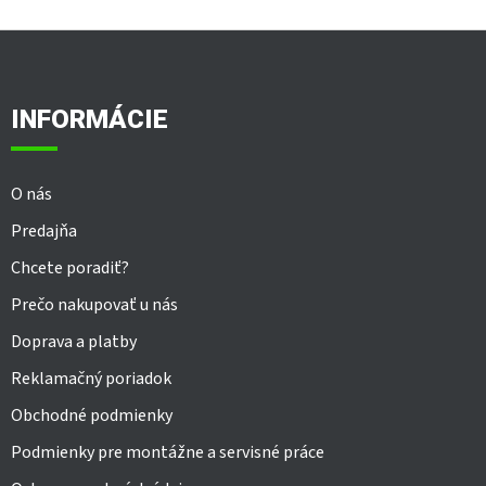
Z
á
p
ä
INFORMÁCIE
t
i
e
O nás
Predajňa
Chcete poradiť?
Prečo nakupovať u nás
Doprava a platby
Reklamačný poriadok
Obchodné podmienky
Podmienky pre montážne a servisné práce