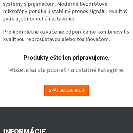
systémy s prijímačom. Moderné bezdrôtové
mikrofóny ponúkajú stabilný prenos signálu, kvalitný
zvuk a jednoduché nastavenie.
Pre kompletné ozvučenie odporúčame kombinovať s
kvalitnou reprosústavou alebo zosilňovačom.
Produkty ešte len pripravujeme.
Môžete sa ale pozrieť na ostatné kategórie.
SPÄŤ DO OBCHODU
Z
á
p
ä
INFORMÁCIE