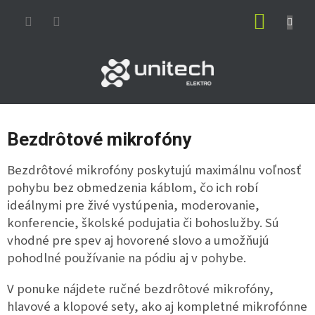
Prejsť
NÁKUP
na
obsah
KOŠÍK
Bezdrôtové mikrofóny
Bezdrôtové mikrofóny poskytujú maximálnu voľnosť
pohybu bez obmedzenia káblom, čo ich robí
ideálnymi pre živé vystúpenia, moderovanie,
konferencie, školské podujatia či bohoslužby. Sú
vhodné pre spev aj hovorené slovo a umožňujú
pohodlné používanie na pódiu aj v pohybe.
V ponuke nájdete ručné bezdrôtové mikrofóny,
hlavové a klopové sety, ako aj kompletné mikrofónne