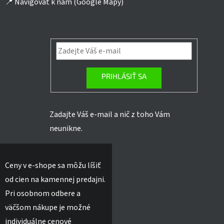
📍
Navigovať k nám (Google Mapy)
PRIHLÁSIŤ SA
Zadajte Váš e-mail a nič z toho Vám
neunikne.
Ceny v e-shope sa môžu líšiť
od cien na kamennej predajni.
Pri osobnom odbere a
väčšom nákupe je možné
individuálne cenové