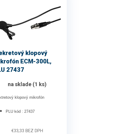
ekretový klopový
ikrofón ECM-300L,
LU 27437
na sklade
(1 ks)
ktretový klopový mikrofón
PLU kód : 27437
€33,33 BEZ DPH