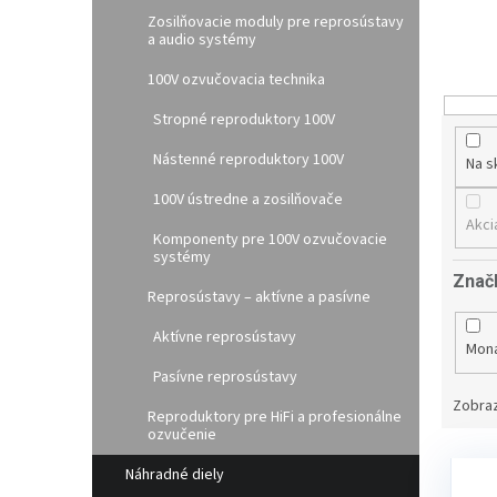
e
Zosilňovacie moduly pre reprosústavy
p
a audio systémy
r
100V ozvučovacia technika
o
d
Stropné reproduktory 100V
u
k
Nástenné reproduktory 100V
Na s
t
100V ústredne a zosilňovače
o
Akci
v
Komponenty pre 100V ozvučovacie
systémy
Znač
Reprosústavy – aktívne a pasívne
Aktívne reprosústavy
Mon
Pasívne reprosústavy
Zobraz
Reproduktory pre HiFi a profesionálne
ozvučenie
V
Náhradné diely
ý