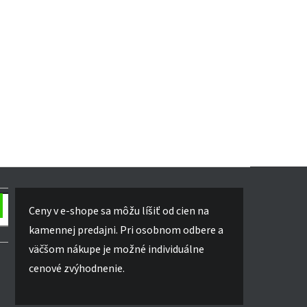
Ceny v e-shope sa môžu líšiť od cien na
kamennej predajni. Pri osobnom odbere a
väčšom nákupe je možné individuálne
cenové zvýhodnenie.