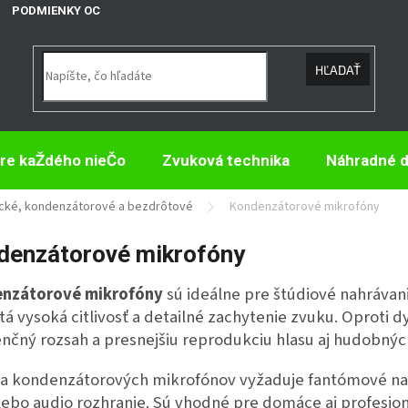
PODMIENKY OCHRANY OSOBNÝCH ÚDAJOV
HĽADAŤ
re kaŽdého nieČo
Zvuková technika
Náhradné d
ické, kondenzátorové a bezdrôtové
Kondenzátorové mikrofóny
denzátorové mikrofóny
nzátorové mikrofóny
sú ideálne pre štúdiové nahrávani
tá vysoká citlivosť a detailné zachytenie zvuku. Oprot
nčný rozsah a presnejšiu reprodukciu hlasu aj hudobných
na kondenzátorových mikrofónov vyžaduje fantómové nap
lebo audio rozhranie. Sú vhodné pre domáce aj profesion