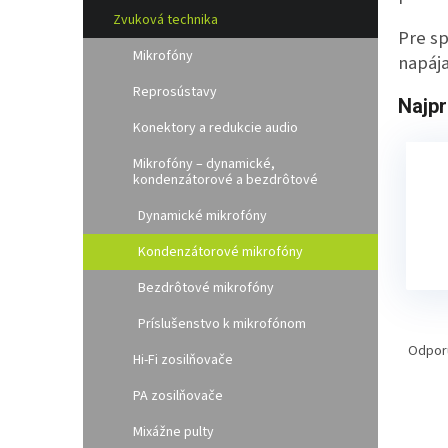
l
Zvuková technika
Pre s
Mikrofóny
napája
Reprosústavy
Najpr
Konektory a redukcie audio
Mikrofóny – dynamické,
kondenzátorové a bezdrôtové
Dynamické mikrofóny
Kondenzátorové mikrofóny
Bezdrôtové mikrofóny
Príslušenstvo k mikrofónom
R
a
Odpor
Hi-Fi zosilňovače
d
e
PA zosilňovače
n
Mixážne pulty
i