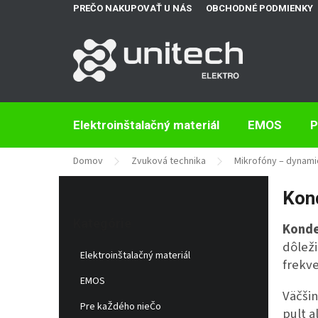
Prejsť
PREČO NAKUPOVAŤ U NÁS
OBCHODNÉ PODMIENKY
na
obsah
Elektroinštalačný materiál
EMOS
P
Domov
Zvuková technika
Mikrofóny – dynam
B
Kon
o
Preskočiť
č
kategórie
Kategórie
Konde
n
ý
dôleži
Elektroinštalačný materiál
p
frekve
a
EMOS
n
Väčši
e
Pre kaŽdého nieČo
pult a