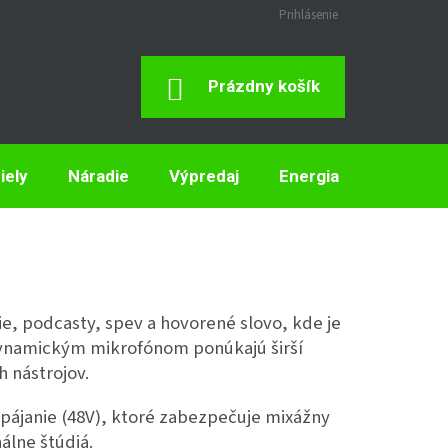
Prihlásenie
Nákupný
Prázdny košík
Košík
iely
Náradie
Výpredaj
Energia
Elektron
e, podcasty, spev a hovorené slovo, kde je
i dynamickým mikrofónom ponúkajú širší
 nástrojov.
ájanie (48V), ktoré zabezpečuje mixážny
álne štúdiá.