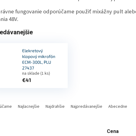
právne fungovanie odporúčame použiť mixážny pult aleb
nia 48V.
edávanejšie
Elekretový
klopový mikrofón
ECM-300L, PLU
27437
na sklade
(1 ks)
€41
účame
Najlacnejšie
Najdrahšie
Najpredávanejšie
Abecedne
Cena