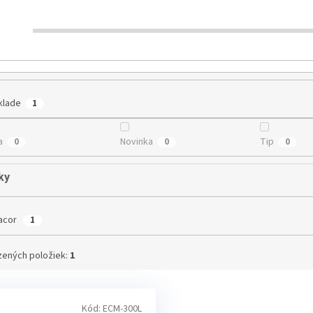
€
41
klade
1
a
Novinka
Tip
0
0
0
ky
acor
1
ených položiek:
1
Kód:
ECM-300L