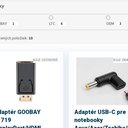
ky
BAY
LTC
OEM
1
6
3
ených položiek:
10
Kód:
03390365
Kód:
064
daptér GOOBAY
Adaptér USB-C pre
1719
notebooky