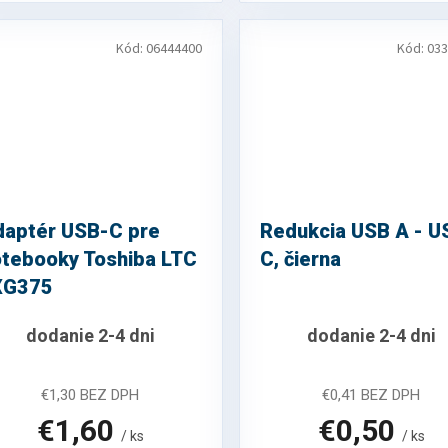
Kód:
06444400
Kód:
033
daptér USB-C pre
Redukcia USB A - U
otebooky Toshiba LTC
C, čierna
XG375
dodanie 2-4 dni
dodanie 2-4 dni
€1,30 BEZ DPH
€0,41 BEZ DPH
€1,60
€0,50
/ ks
/ ks