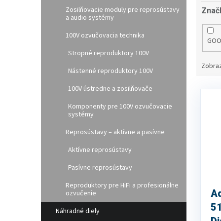
Zosilňovacie moduly pre reprosústavy
Znač
a audio systémy
100V ozvučovacia technika
GOO
Stropné reproduktory 100V
Zobraz
Nástenné reproduktory 100V
100V ústredne a zosilňovače
V
ý
Komponenty pre 100V ozvučovacie
p
systémy
i
Reprosústavy – aktívne a pasívne
s
p
Aktívne reprosústavy
r
o
Pasívne reprosústavy
d
Reproduktory pre HiFi a profesionálne
u
A
ozvučenie
k
5
t
Náhradné diely
o