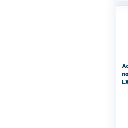
A
n
L