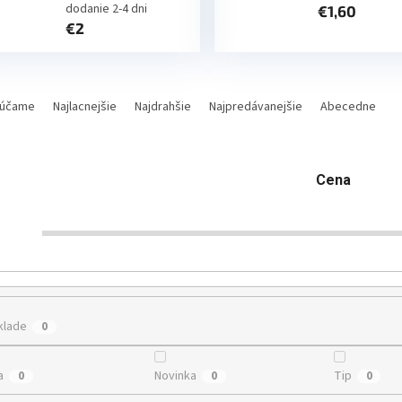
dodanie 2-4 dni
€1,60
€2
účame
Najlacnejšie
Najdrahšie
Najpredávanejšie
Abecedne
Cena
€
0
klade
0
a
Novinka
Tip
0
0
0