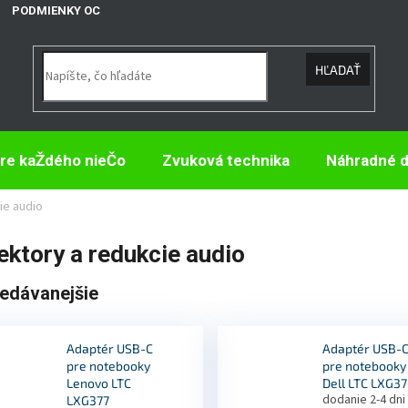
PODMIENKY OCHRANY OSOBNÝCH ÚDAJOV
HĽADAŤ
re kaŽdého nieČo
Zvuková technika
Náhradné d
ie audio
ktory a redukcie audio
edávanejšie
Adaptér USB-C
Adaptér USB-
pre notebooky
pre notebooky
Lenovo LTC
Dell LTC LXG3
dodanie 2-4 dni
LXG377