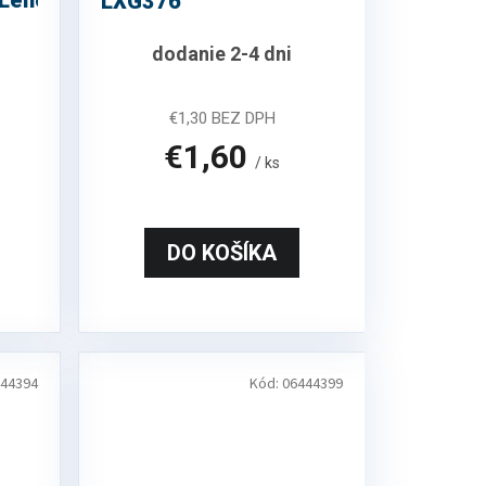
Lenono/Dell/HP/IBM
LXG376
dodanie 2-4 dni
€1,30 BEZ DPH
€1,60
/ ks
DO KOŠÍKA
44394
Kód:
06444399