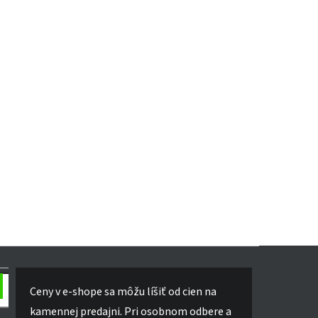
Ceny v e-shope sa môžu líšiť od cien na
kamennej predajni. Pri osobnom odbere a