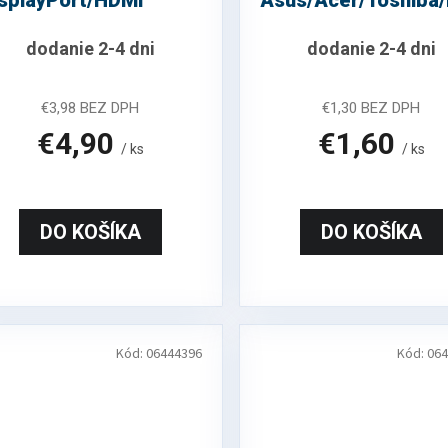
isplayPort/HDMI
Asus/Acer/Toshiba/
LTC LXG372B
dodanie 2-4 dni
dodanie 2-4 dni
€3,98 BEZ DPH
€1,30 BEZ DPH
€4,90
€1,60
/ ks
/ ks
DO KOŠÍKA
DO KOŠÍKA
Kód:
06444396
Kód:
064