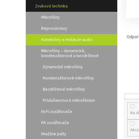
l
Zvuková technika
Mikrofóny
Reprosústavy
R
a
Odpor
Konektory a redukcie audio
d
e
Mikrofóny – dynamické,
kondenzátorové a bezdrôtové
n
i
Dynamické mikrofóny
e
p
Kondenzátorové mikrofóny
r
Bezdrôtové mikrofóny
o
d
Príslušenstvo k mikrofónom
u
k
Hi-Fi zosilňovače
Na s
t
PA zosilňovače
o
Akci
v
Mixážne pulty