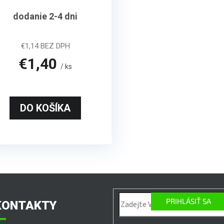
dodanie 2-4 dni
€1,14 BEZ DPH
€1,40
/ ks
DO KOŠÍKA
O
v
l
á
d
PRIHLÁSIŤ SA
KONTAKTY
a
c