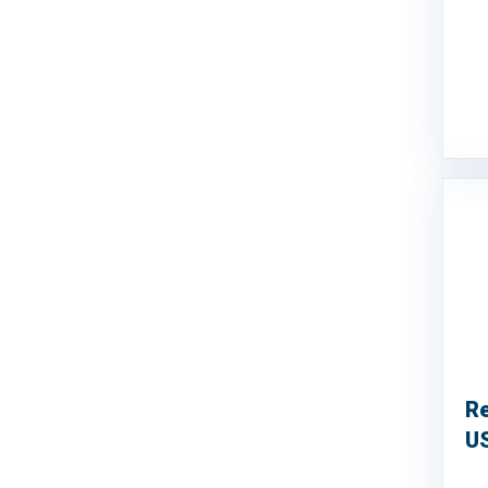
Re
US