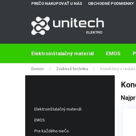
Prejsť
PREČO NAKUPOVAŤ U NÁS
OBCHODNÉ PODMIENKY
na
obsah
Elektroinštalačný materiál
EMOS
P
Domov
Zvuková technika
Konektory a redukc
B
Kone
o
Preskočiť
č
kategórie
Kategórie
Najpr
n
ý
Elektroinštalačný materiál
p
a
EMOS
n
e
Pre kaŽdého nieČo