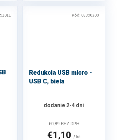
91011
Kód:
03390300
SB
Redukcia USB micro -
USB C, biela
dodanie 2-4 dni
€0,89 BEZ DPH
€1,10
/ ks