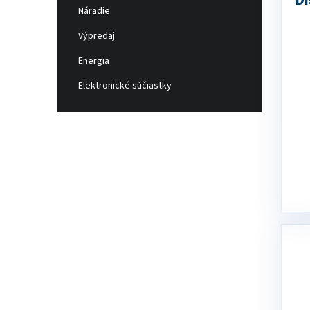
D
Náradie
v
Výpredaj
Energia
Elektronické súčiastky