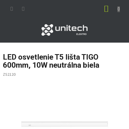
Prejsť
NÁKUP
na
obsah
KOŠÍK
LED osvetlenie T5 lišta TIGO
600mm, 10W neutrálna biela
ZS2120