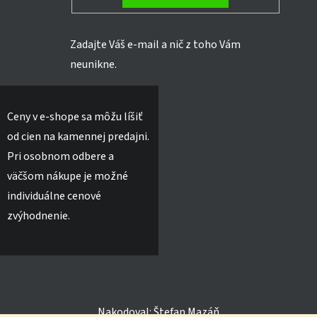
Zadajte Váš e-mail a nič z toho Vám
neunikne.
Ceny v e-shope sa môžu líšiť
od cien na kamennej predajni.
Pri osobnom odbere a
väčšom nákupe je možné
individuálne cenové
zvýhodnenie.
Nakodoval:
Štefan Mazáň