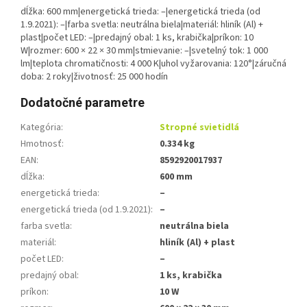
dĺžka: 600 mm|energetická trieda: –|energetická trieda (od
1.9.2021): –|farba svetla: neutrálna biela|materiál: hliník (Al) +
plast|počet LED: –|predajný obal: 1 ks, krabička|príkon: 10
W|rozmer: 600 × 22 × 30 mm|stmievanie: –|svetelný tok: 1 000
lm|teplota chromatičnosti: 4 000 K|uhol vyžarovania: 120°|záručná
doba: 2 roky|životnosť: 25 000 hodín
Dodatočné parametre
Kategória
:
Stropné svietidlá
Hmotnosť
:
0.334 kg
EAN
:
8592920017937
dĺžka
:
600 mm
energetická trieda
:
–
energetická trieda (od 1.9.2021)
:
–
farba svetla
:
neutrálna biela
materiál
:
hliník (Al) + plast
počet LED
:
–
predajný obal
:
1 ks, krabička
príkon
:
10 W