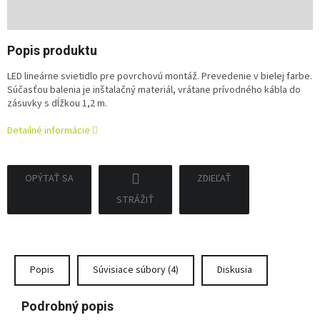
Jednotková
cena:
Popis produktu
LED lineárne svietidlo pre povrchovú montáž. Prevedenie v bielej farbe.
Súčasťou balenia je inštalačný materiál, vrátane prívodného kábla do
zásuvky s dĺžkou 1,2 m.
Detailné informácie
OPÝTAŤ SA
ZDIEĽAŤ
STRÁŽIŤ
Popis
Súvisiace súbory (4)
Diskusia
Podrobný popis