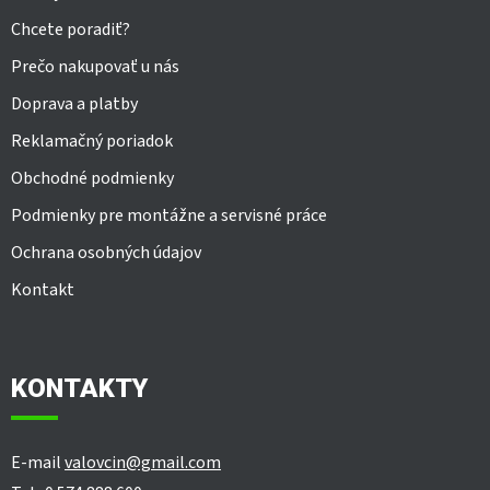
k
y
Chcete poradiť?
v
Prečo nakupovať u nás
ý
p
Doprava a platby
i
s
Reklamačný poriadok
u
Obchodné podmienky
Podmienky pre montážne a servisné práce
Ochrana osobných údajov
Kontakt
KONTAKTY
E-mail
valovcin@gmail.com