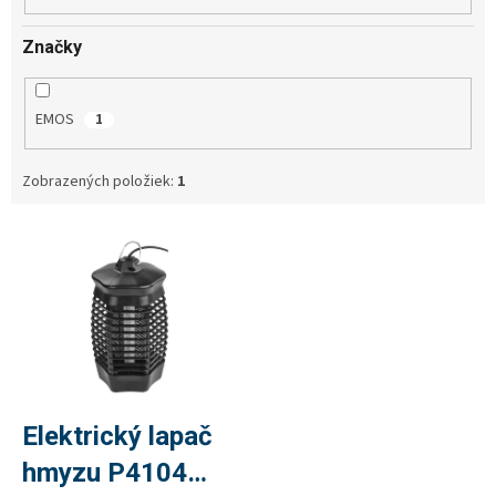
Značky
EMOS
1
Zobrazených položiek:
1
V
ý
p
i
s
p
r
o
d
Elektrický lapač
u
hmyzu P4104
k