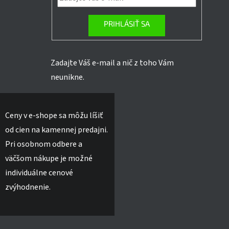
PRIHLÁSIŤ SA
Zadajte Váš e-mail a nič z toho Vám
neunikne.
Ceny v e-shope sa môžu líšiť
od cien na kamennej predajni.
Pri osobnom odbere a
väčšom nákupe je možné
individuálne cenové
zvýhodnenie.