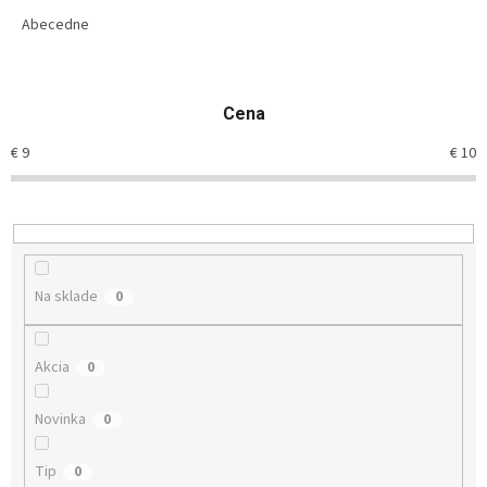
d
e
Abecedne
n
i
e
Cena
p
r
€
9
€
10
o
d
u
k
t
o
Na sklade
0
v
Akcia
0
Novinka
0
Tip
0