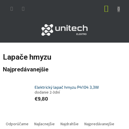
Prejsť
NÁKUP
na
obsah
KOŠÍK
Lapače hmyzu
Najpredávanejšie
Elektrický lapač hmyzu P4104 3,3W
dodanie 2-3dní
€9,80
R
a
Odporúčame
Najlacnejšie
Najdrahšie
Najpredávanejšie