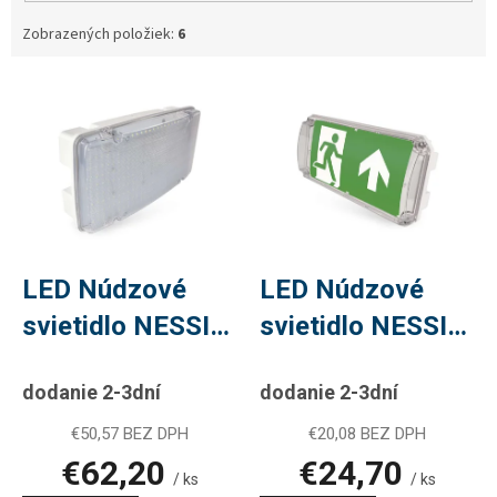
Zobrazených položiek:
6
V
ý
p
i
s
p
r
o
d
LED Núdzové
LED Núdzové
u
svietidlo NESSI
svietidlo NESSI
k
t
10W 3h IP66
3W 3H IP66
o
dodanie 2-3dní
dodanie 2-3dní
v
€50,57 BEZ DPH
€20,08 BEZ DPH
€62,20
€24,70
/ ks
/ ks