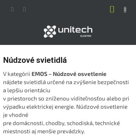
Prejsť
NÁKUP
na
obsah
KOŠÍK
Núdzové svietidlá
V kategórii
EMOS – Núdzové osvetlenie
nájdete
svietidlá určené na zvýšenie bezpečnosti
a lepšiu orientáciu
v priestoroch so zníženou viditeľnosťou alebo pri
výpadku
elektrickej energie. Núdzové osvetlenie
je vhodné
pre domácnosti, chodby, schodiská, technické
miestnosti aj
menšie prevádzky.