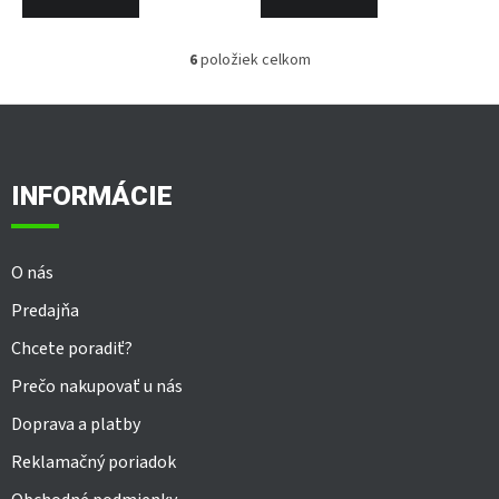
6
položiek celkom
O
v
l
Z
á
á
d
p
a
ä
INFORMÁCIE
c
t
i
i
e
e
p
O nás
r
v
Predajňa
k
y
Chcete poradiť?
v
Prečo nakupovať u nás
ý
p
Doprava a platby
i
s
Reklamačný poriadok
u