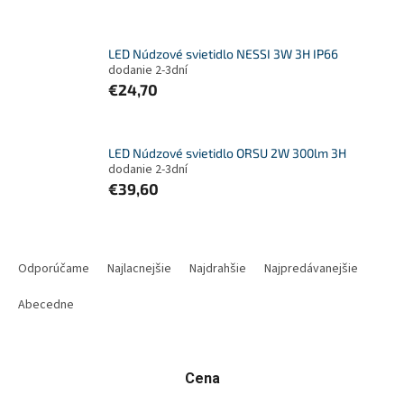
LED Núdzové svietidlo NESSI 3W 3H IP66
dodanie 2-3dní
€24,70
LED Núdzové svietidlo ORSU 2W 300lm 3H
dodanie 2-3dní
€39,60
R
a
Odporúčame
Najlacnejšie
Najdrahšie
Najpredávanejšie
d
e
Abecedne
n
i
e
Cena
p