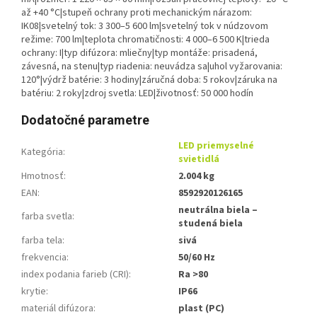
až +40 °C|stupeň ochrany proti mechanickým nárazom:
IK08|svetelný tok: 3 300–5 600 lm|svetelný tok v núdzovom
režime: 700 lm|teplota chromatičnosti: 4 000–6 500 K|trieda
ochrany: I|typ difúzora: mliečny|typ montáže: prisadená,
závesná, na stenu|typ riadenia: neuvádza sa|uhol vyžarovania:
120°|výdrž batérie: 3 hodiny|záručná doba: 5 rokov|záruka na
batériu: 2 roky|zdroj svetla: LED|životnosť: 50 000 hodín
Dodatočné parametre
LED priemyselné
Kategória
:
svietidlá
Hmotnosť
:
2.004 kg
EAN
:
8592920126165
neutrálna biela –
farba svetla
:
studená biela
farba tela
:
sivá
frekvencia
:
50/60 Hz
index podania farieb (CRI)
:
Ra >80
krytie
:
IP66
materiál difúzora
:
plast (PC)