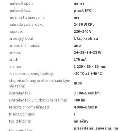
materiál spon
:
nerez
materiál tela
:
plast (PC)
možnosť stmievania
:
nie
náhrada za žiarovku
:
2× 36 W CFL
napätie
:
220–240 V
predajný obal
:
1 ks, krabica
priebežná monáž
:
áno
príkon
:
24–29–34–38 W
prúd
:
175 mA
rozmer
:
1 220 × 85 × 80 mm
rozsah pracovnej teploty
:
-20 °C až +40 °C
stupeň ochrany proti mechanickým
IK08
nárazom
:
svetelný tok
:
3 300–5 600 lm
svetelný tok v núdzovom režime
:
700 lm
teplota chromatičnosti
:
4 000–6 500 K
trieda ochrany
:
I
typ difúzora
:
mliečny
prisadená, závesná, na