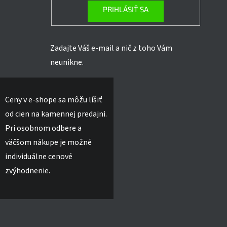
PRIHLÁSIŤ SA
Zadajte Váš e-mail a nič z toho Vám
neunikne.
Ceny v e-shope sa môžu líšiť
od cien na kamennej predajni.
Pri osobnom odbere a
väčšom nákupe je možné
individuálne cenové
zvýhodnenie.