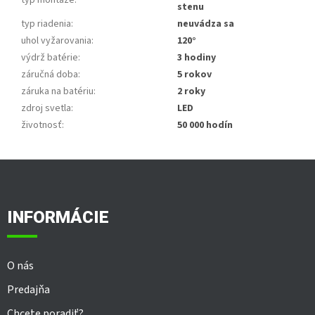
typ montáže
:
stenu
typ riadenia
:
neuvádza sa
uhol vyžarovania
:
120°
výdrž batérie
:
3 hodiny
záručná doba
:
5 rokov
záruka na batériu
:
2 roky
zdroj svetla
:
LED
životnosť
:
50 000 hodín
Z
á
p
ä
INFORMÁCIE
t
i
e
O nás
Predajňa
Chcete poradiť?