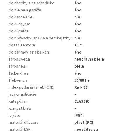
do chodby a na schodisko
:
áno
do dielne a garáže
:
áno
do kancelárie
:
nie
do kuchyne
:
áno
do kúpeľne
:
áno
do obývačky, spálne a detskej izby
:
nie
dosah senzora
:
10 m
do záhrady a na balkón
:
áno
farba svetla
:
neutrálna biela
farba tela
:
biela
flicker-free
:
áno
frekvencia
:
50/60 Hz
index podania farieb (CRI)
:
Ra > 80
jazyky aplikácie
:
–
kategória
:
CLASSIC
kompatibilita
:
–
krytie
:
IP54
materiál difúzora
:
plast (PC)
materiál LGP
:
neuvádza sa