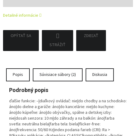
cena:
Detailné informácie
OPÝTAŤ SA
ZDIEĽAŤ
STRÁŽIŤ
Popis
Súvisiace súbory (2)
Diskusia
Podrobný popis
ďalšie funkcie: –|diaľkový ovládač: nie|do chodby a na schodisko:
áno|do dielne a garáže: áno|do kancelárie: nie|do kuchyne:
áno|do kúpeľne: áno|do obývačky, spálne a detskej izby:
nie|dosah senzora: 10 m|do záhrady a na balkón: áno|farba
svetla: neutrálna biela|farba tela: biela|flicker-free:
áno|frekvencia: 50/60 Hz|index podania farieb (CRI): Ra >
80|jazyky aplikácie: –|kategória: CLASSIC|kompatibilita: –|krytie: