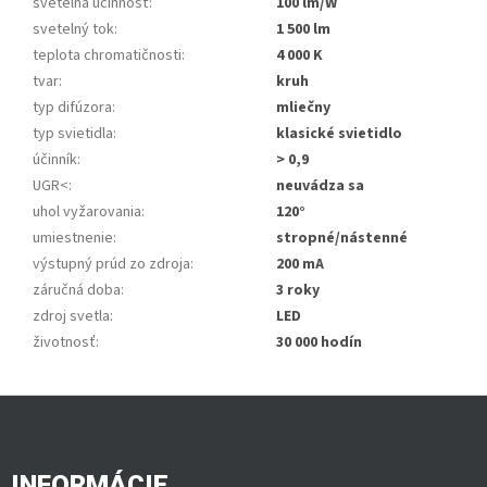
svetelná účinnosť
:
100 lm/W
svetelný tok
:
1 500 lm
teplota chromatičnosti
:
4 000 K
tvar
:
kruh
typ difúzora
:
mliečny
typ svietidla
:
klasické svietidlo
účinník
:
> 0,9
UGR<
:
neuvádza sa
uhol vyžarovania
:
120°
umiestnenie
:
stropné/nástenné
výstupný prúd zo zdroja
:
200 mA
záručná doba
:
3 roky
zdroj svetla
:
LED
životnosť
:
30 000 hodín
Z
á
p
ä
INFORMÁCIE