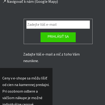
📍
Navigovať k nám (Google Mapy)
PRIHLÁSIŤ SA
Zadajte Váš e-mail a nič z toho Vám
neunikne.
Ceny v e-shope sa môžu líšiť
od cien na kamennej predajni.
Pri osobnom odbere a
väčšom nákupe je možné
individuálne cenové