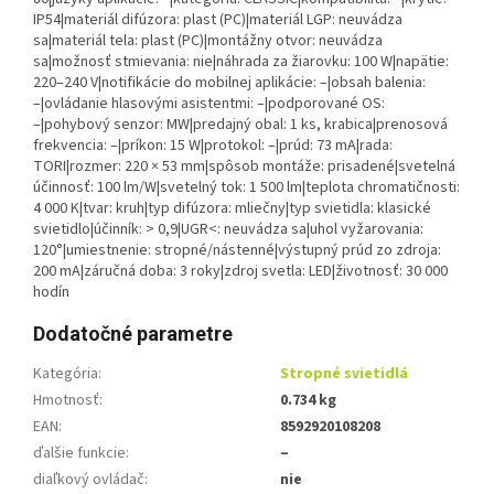
IP54|materiál difúzora: plast (PC)|materiál LGP: neuvádza
sa|materiál tela: plast (PC)|montážny otvor: neuvádza
sa|možnosť stmievania: nie|náhrada za žiarovku: 100 W|napätie:
220–240 V|notifikácie do mobilnej aplikácie: –|obsah balenia:
–|ovládanie hlasovými asistentmi: –|podporované OS:
–|pohybový senzor: MW|predajný obal: 1 ks, krabica|prenosová
frekvencia: –|príkon: 15 W|protokol: –|prúd: 73 mA|rada:
TORI|rozmer: 220 × 53 mm|spôsob montáže: prisadené|svetelná
účinnosť: 100 lm/W|svetelný tok: 1 500 lm|teplota chromatičnosti:
4 000 K|tvar: kruh|typ difúzora: mliečny|typ svietidla: klasické
svietidlo|účinník: > 0,9|UGR<: neuvádza sa|uhol vyžarovania:
120°|umiestnenie: stropné/nástenné|výstupný prúd zo zdroja:
200 mA|záručná doba: 3 roky|zdroj svetla: LED|životnosť: 30 000
hodín
Dodatočné parametre
Kategória
:
Stropné svietidlá
Hmotnosť
:
0.734 kg
EAN
:
8592920108208
ďalšie funkcie
:
–
diaľkový ovládač
:
nie