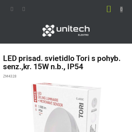
Prejsť
NÁKUP
na
obsah
KOŠÍK
LED prisad. svietidlo Tori s pohyb.
senz.,kr. 15W n.b., IP54
ZM4328