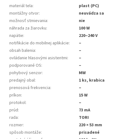
materiál tela
:
plast (PC)
montážny otvor
:
neuvádza sa
možnosť stmievania
:
nie
náhrada za žiarovku
:
100 W
napätie
:
220–240 V
notifikácie do mobilnej aplikácie
:
–
obsah balenia
:
–
ovládanie hlasovými asistentmi
:
–
podporované OS
:
–
pohybový senzor
:
MW
predajný obal
:
1 ks, krabica
prenosová frekvencia
:
–
príkon
:
15 W
protokol
:
–
prúd
:
73 mA
rada
:
TORI
rozmer
:
220 × 53 mm
spôsob montáže
:
prisadené