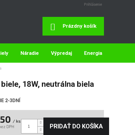
Prihlásenie
Nákupný
Prázdny košík
Košík
iely
Náradie
Výpredaj
Energia
Elektron
a
biele, 18W, neutrálna biela
E 2-3DNÍ
,50
/ ks
PRIDAŤ DO KOŠÍKA
bez DPH
tková