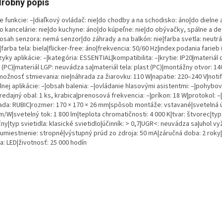
robný popis
e funkcie: –|diaľkový ovládač: nie|do chodby a na schodisko: áno|do dielne 
o kancelárie: nie|do kuchyne: áno|do kúpeľne: nie|do obývačky, spálne a de
dosah senzora: nemá senzor|do záhrady a na balkón: nie|farba svetla: neutrá
|farba tela: biela|flicker-free: áno|frekvencia: 50/60 Hz|index podania farieb 
zyky aplikácie: –|kategória: ESSENTIAL|kompatibilita: –|krytie: IP20|materiál 
 (PC)|materiál LGP: neuvádza sa|materiál tela: plast (PC)|montážny otvor: 1
ožnosť stmievania: nie|náhrada za žiarovku: 110 W|napätie: 220–240 V|notif
nej aplikácie: –|obsah balenia: –|ovládanie hlasovými asistentmi: –|pohybo
redajný obal: 1 ks, krabica|prenosová frekvencia: –|príkon: 18 W|protokol: –
ada: RUBIC|rozmer: 170 × 170 × 26 mm|spôsob montáže: vstavané|svetelná 
m/W|svetelný tok: 1 800 lm|teplota chromatičnosti: 4 000 K|tvar: štvorec|typ
ny|typ svietidla: klasické svietidlo|účinník: > 0,7|UGR<: neuvádza sa|uhol vy
|umiestnenie: stropné|výstupný prúd zo zdroja: 50 mA|záručná doba: 2 roky
a: LED|životnosť: 25 000 hodín