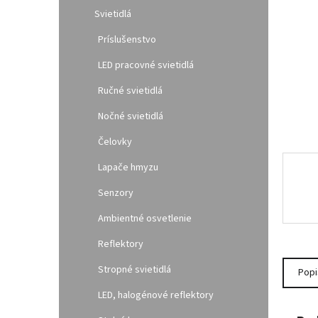
l
Svietidlá
Príslušenstvo
LED pracovné svietidlá
Ručné svietidlá
Nočné svietidlá
Čelovky
Lapače hmyzu
Senzory
Ambientné osvetlenie
Reflektory
Stropné svietidlá
Popi
LED, halogénové reflektory