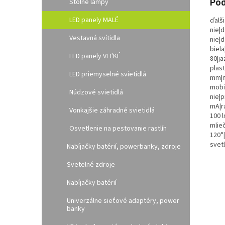
Pod
Stolné lampy
LED panely MALÉ
ďalši
nie|d
Vestavná svítidla
nie|
biela
LED panely VEĽKÉ
80|ja
plast
LED priemyselné svietidlá
mm|m
mobil
Núdzové svietidlá
nie|p
mA|r
Vonkajšie záhradné svietidlá
100 l
mlieč
Osvetlenie na pestovanie rastlín
120°
svetl
Nabíjačky batérií, powerbanky, zdroje
Svetelné zdroje
Nabíjačky batérií
Univerzálne sieťové adaptéry, power
banky