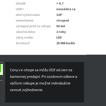
účinník
:
> 0,7
UGR<
:
neuvádza sa
uhol vyžarovania
:
120°
umiestnenie
:
stropné
výstupný prúd zo zdroja
:
50 mA
záručná doba
:
2 roky
zdroj svetla
:
LED
životnosť
:
25 000 hodín
Ceny v e-shope sa môžu líšiť od cien na
kamennej predajni. Pri osobnom odbere a
väčšom nákupe je možné individuálne
cenové zvýhodnenie.