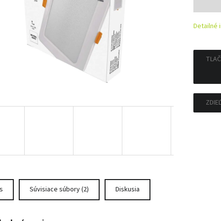
cena:
Detailné 
TLAČ
ZDIE
s
Súvisiace súbory (2)
Diskusia