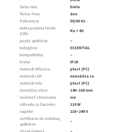
farba tela
:
biela
flicker-free
:
áno
frekvencia
:
50/60 Hz
index podania farieb
Ra > 80
(CRI)
:
jazyky aplikácie
:
–
kategória
:
ESSENTIAL
kompatibilita
:
–
krytie
:
IP20
materiál difúzora
:
plast (PC)
materiál LGP
:
neuvádza sa
materiál tela
:
plast (PC)
montážny otvor
:
140–160 mm
možnosť stmievania
:
nie
náhrada za žiarovku
:
110 W
napätie
:
220–240 V
notifikácie do mobilnej
–
aplikácie
:
obsah balenia
:
–