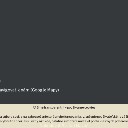

avigovať k nám (Google Mapy)
🍪 Sme transparentní – používame cookies
va súbory cookie na zabezpečenie správneho fungovania, zlepšenie používateľského záži
vyhnutné cookies sú vždy aktívne, ostatné si môžete nastaviť podľa vlastných preferenc
Nakodoval:
Štefan Mazáň