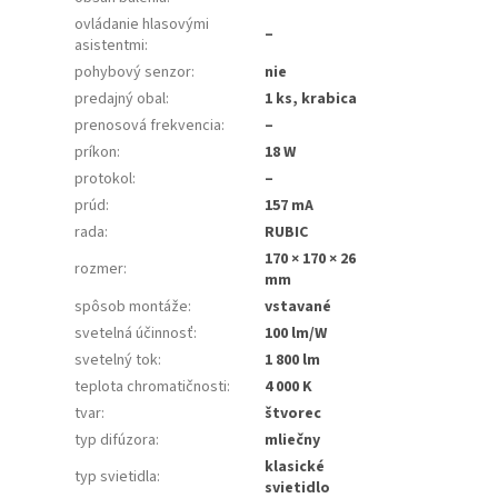
ovládanie hlasovými
–
asistentmi
:
pohybový senzor
:
nie
predajný obal
:
1 ks, krabica
prenosová frekvencia
:
–
príkon
:
18 W
protokol
:
–
prúd
:
157 mA
rada
:
RUBIC
170 × 170 × 26
rozmer
:
mm
spôsob montáže
:
vstavané
svetelná účinnosť
:
100 lm/W
svetelný tok
:
1 800 lm
teplota chromatičnosti
:
4 000 K
tvar
:
štvorec
typ difúzora
:
mliečny
klasické
typ svietidla
:
svietidlo