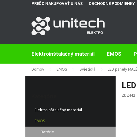
Prejsť
PREČO NAKUPOVAŤ U NÁS
OBCHODNÉ PODMIENKY
na
obsah
Elektroinštalačný materiál
EMOS
P
Domov
EMOS
Svietidlá
LED panely MAL
B
LED 
o
Preskočiť
č
ZD2442
kategórie
Kategórie
n
ý
Elektroinštalačný materiál
p
a
EMOS
n
e
Batérie