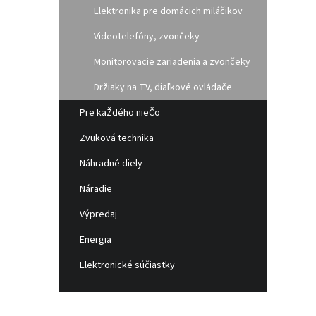
Elektronika pre domácich miláčikov
Videotelefóny, zvončeky
Monitorovacie zariadenia a zvončeky
Držiaky na TV, diaľkové ovládače
Pre kaŽdého nieČo
Zvuková technika
Náhradné diely
Náradie
Výpredaj
Energia
Elektronické súčiastky