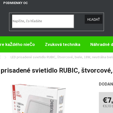
PODMIENKY OCHRANY OSOBNÝCH ÚDAJOV
HĽADAŤ
re kaŽdého nieČo
Zvuková technika
Náhradné d
É
LED prisadené svietidlo RUBIC, štvorcové, biele, 18W, neutrálna biel
prisadené svietidlo RUBIC, štvorcové, 
DODANI
€7
€6,10 
Jedno