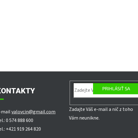
PRIHLÁSIŤ SA
KONTAKTY
Zadajte Váš e-mail a nič z toho
-mail
valovcin@gmail.com
Vám neunikne.
el.: 0 574 888 600
el.: +421 919 264 820