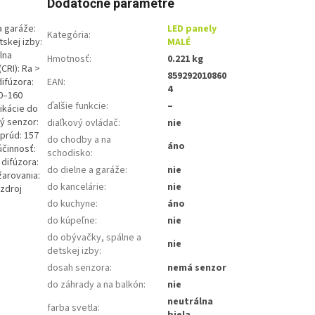
Dodatočné parametre
a garáže:
LED panely
Kategória
:
tskej izby:
MALÉ
lna
Hmotnosť
:
0.221 kg
(CRI): Ra >
859292010860
difúzora:
EAN
:
4
40–160
ďalšie funkcie
:
–
ikácie do
vý senzor:
diaľkový ovládač
:
nie
|prúd: 157
do chodby a na
áno
účinnosť:
schodisko
:
 difúzora:
do dielne a garáže
:
nie
žarovania:
do kancelárie
:
nie
|zdroj
do kuchyne
:
áno
do kúpeľne
:
nie
do obývačky, spálne a
nie
detskej izby
:
dosah senzora
:
nemá senzor
do záhrady a na balkón
:
nie
neutrálna
farba svetla
:
biela