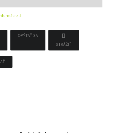
informácie
OPÝTAŤ SA
STRÁŽIŤ
ĽAŤ