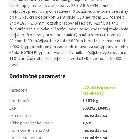
hliník|napájanie: zo siete|napätie: 220–240 V~|PIR senzor:
nie|počet priechodných zásuviek: 0|použitie: prenosné|predajný
obal: 1 ks, krabica|príkon: 31 W|prúd: 130 mA|rada: ILIO|rozmer:
240 × 185 × 275 mm|rozsah pracovnej teploty: -20 °C až +40
°C|skúšobná žiarovka súčasťou balenia: neuvádza sa|stmievanie:
nie|stupeň ochrany proti mechanickým nárazom: IK10|svetelná
účinnosť: 90 lm/W|svetelný tok: 2 800 lm|teplota chromatičnosti:
4 000 K|typ priechodných zásuviek: neuvádza sa|typ prívodného
kábla: H07RN-F|typ stmievania: #|účinník: > 0,9|uhol vyžarovania:
110°|záručná doba: 3 roky|zdroj svetla: LED|životnosť: 25 000
hodín
Dodatočné parametre
LED, halogénové
Kategória
:
reflektory
Hmotnosť
:
1.357 kg
EAN
:
8592920104859
akumulátor
:
neuvádza sa
dĺžka prívodného kábla
:
1,5 m
doba svietenia na AKU
:
neuvádza sa
dosah PIR senzora
:
neuvádza sa