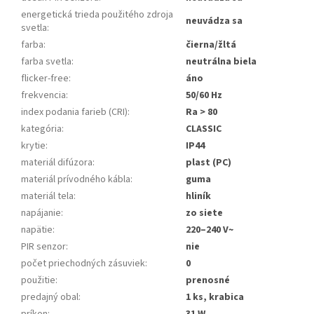
energetická trieda použitého zdroja
neuvádza sa
svetla
:
farba
:
čierna/žltá
farba svetla
:
neutrálna biela
flicker-free
:
áno
frekvencia
:
50/60 Hz
index podania farieb (CRI)
:
Ra > 80
kategória
:
CLASSIC
krytie
:
IP44
materiál difúzora
:
plast (PC)
materiál prívodného kábla
:
guma
materiál tela
:
hliník
napájanie
:
zo siete
napätie
:
220–240 V~
PIR senzor
:
nie
počet priechodných zásuviek
:
0
použitie
:
prenosné
predajný obal
:
1 ks, krabica