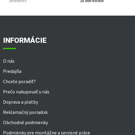
životnosť
:
25 000 hodín
Z
á
p
ä
INFORMÁCIE
t
i
e
O nás
Predajňa
Chcete poradiť?
Prečo nakupovať u nás
Doprava a platby
Reklamačný poriadok
Obchodné podmienky
Podmienky pre montážne a servisné práce