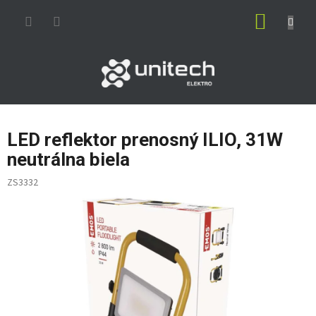
Prejsť
NÁKUP
na
obsah
KOŠÍK
LED reflektor prenosný ILIO, 31W
neutrálna biela
ZS3332