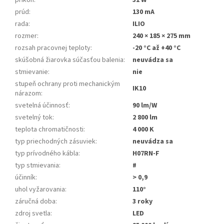
príkon
:
31 W
prúd
:
130 mA
rada
:
ILIO
rozmer
:
240 × 185 × 275 mm
rozsah pracovnej teploty
:
-20 °C až +40 °C
skúšobná žiarovka súčasťou balenia
:
neuvádza sa
stmievanie
:
nie
stupeň ochrany proti mechanickým
IK10
nárazom
:
svetelná účinnosť
:
90 lm/W
svetelný tok
:
2 800 lm
teplota chromatičnosti
:
4 000 K
typ priechodných zásuviek
:
neuvádza sa
typ prívodného kábla
:
H07RN-F
typ stmievania
:
#
účinník
:
> 0,9
uhol vyžarovania
:
110°
záručná doba
:
3 roky
zdroj svetla
:
LED