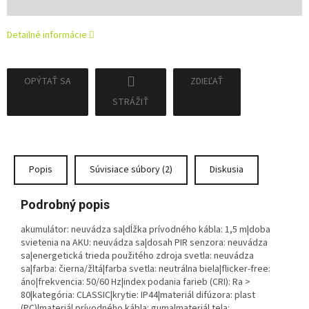
cena:
Detailné informácie
OPÝTAŤ SA
ZDIEĽAŤ
STRÁŽIŤ
Popis
Súvisiace súbory (2)
Diskusia
Podrobný popis
akumulátor: neuvádza sa|dĺžka prívodného kábla: 1,5 m|doba
svietenia na AKU: neuvádza sa|dosah PIR senzora: neuvádza
sa|energetická trieda použitého zdroja svetla: neuvádza
sa|farba: čierna/žltá|farba svetla: neutrálna biela|flicker-free:
áno|frekvencia: 50/60 Hz|index podania farieb (CRI): Ra >
80|kategória: CLASSIC|krytie: IP44|materiál difúzora: plast
(PC)|materiál prívodného kábla: guma|materiál tela: