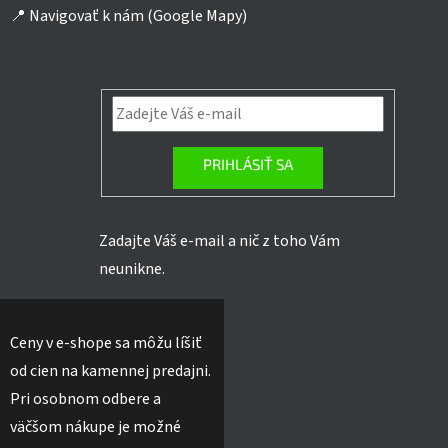
📍
Navigovať k nám (Google Mapy)
PRIHLÁSIŤ SA
Zadajte Váš e-mail a nič z toho Vám
neunikne.
Ceny v e-shope sa môžu líšiť
od cien na kamennej predajni.
Pri osobnom odbere a
väčšom nákupe je možné