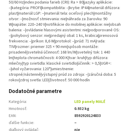
50/60 Hz|index podania farieb (CRI): Ra > 80|jazyky aplikácie:
–|kategória: PROFI|kompatibilita: –|krytie: IP44|materiál difúzora:
plast|materiál LGP: –|materiál tela: oceľový plech|montážny
otvor: –|možnosť stmievania: nie|náhrada za žiarovku: 90
W|napätie: 220–240 V|notifikácie do mobilnej aplikácie: nie|obsah
balenia: –|ovládanie hlasovými asistentmi: nie|podporované OS:
–|pohybový senzor: nie|predajný obal: 1 ks, krabica|prenosová
frekvencia: –|príkon: 8,6 W|protokol: –|prúd: 71 mA|rada:
TIVI|rozmer: priemer 325 × 90 mm|spôsob montáže:
prisadené|svetelná účinnosť: 168 lm/W|svetelný tok: 1 440
lm|teplota chromatičnosti: 4 000 K|tvar: kruh|typ difúzora:
mliečny|typ svietidla: klasické svietidlo|účinník: > 0,5|UGR<:
–|uhol vyžarovania: 120°|umiestnenie:
stropné/nástenné|výstupný prúd zo zdroja: –|záručná doba: 5
rokov|zdroj svetla: LED|životnosť: 50 000 hodín
Dodatočné parametre
Kategória
:
LED panely MALÉ
Hmotnosť
:
0.932 kg
EAN
:
8592920124833
ďalšie funkcie
:
–
diaľkový ovládač
:
nie