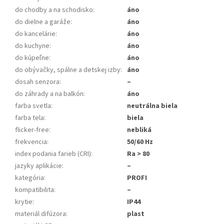
do chodby a na schodisko
:
áno
do dielne a garáže
:
áno
do kancelárie
:
áno
do kuchyne
:
áno
do kúpeľne
:
áno
do obývačky, spálne a detskej izby
:
áno
dosah senzora
:
–
do záhrady a na balkón
:
áno
farba svetla
:
neutrálna biela
farba tela
:
biela
flicker-free
:
nebliká
frekvencia
:
50/60 Hz
index podania farieb (CRI)
:
Ra > 80
jazyky aplikácie
:
–
kategória
:
PROFI
kompatibilita
:
–
krytie
:
IP44
materiál difúzora
:
plast