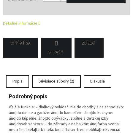
Jednotková
cena:
Detailné informácie
OPÝTAŤ SA
ZDIEĽAŤ
STRÁŽIŤ
Popis
Súvisiace súbory (2)
Diskusia
Podrobný popis
ďalšie funkcie: –|diaľkový ovládač: nie|do chodby a na schodisko:
áno|do dielne a garáže: áno|do kancelárie: áno|do kuchyne:
áno|do kúpeľne: áno|do obývačky, spálne a detskej izby:
áno|dosah senzora: –|do záhrady a na balkón: áno|farba svetla:
neutrálna biela|farba tela: biela|flicker-free: nebliká|frekvencia: