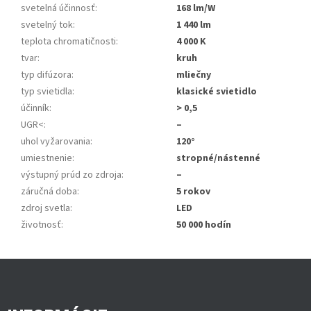
svetelná účinnosť
:
168 lm/W
svetelný tok
:
1 440 lm
teplota chromatičnosti
:
4 000 K
tvar
:
kruh
typ difúzora
:
mliečny
typ svietidla
:
klasické svietidlo
účinník
:
> 0,5
UGR<
:
–
uhol vyžarovania
:
120°
umiestnenie
:
stropné/nástenné
výstupný prúd zo zdroja
:
–
záručná doba
:
5 rokov
zdroj svetla
:
LED
životnosť
:
50 000 hodín
Z
á
p