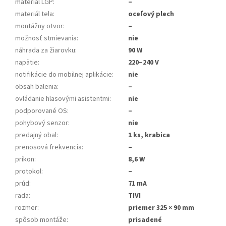
materiál LGP
:
–
materiál tela
:
oceľový plech
montážny otvor
:
–
možnosť stmievania
:
nie
náhrada za žiarovku
:
90 W
napätie
:
220–240 V
notifikácie do mobilnej aplikácie
:
nie
obsah balenia
:
–
ovládanie hlasovými asistentmi
:
nie
podporované OS
:
–
pohybový senzor
:
nie
predajný obal
:
1 ks, krabica
prenosová frekvencia
:
–
príkon
:
8,6 W
protokol
:
–
prúd
:
71 mA
rada
:
TIVI
rozmer
:
priemer 325 × 90 mm
spôsob montáže
:
prisadené