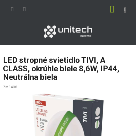
Prejsť
NÁKUP
na
obsah
KOŠÍK
LED stropné svietidlo TIVI, A
CLASS, okrúhle biele 8,6W, IP44,
Neutrálna biela
ZM3406