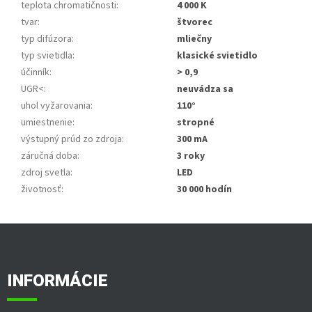
teplota chromatičnosti
:
4 000 K
tvar
:
štvorec
typ difúzora
:
mliečny
typ svietidla
:
klasické svietidlo
účinník
:
> 0,9
UGR<
:
neuvádza sa
uhol vyžarovania
:
110°
umiestnenie
:
stropné
výstupný prúd zo zdroja
:
300 mA
záručná doba
:
3 roky
zdroj svetla
:
LED
životnosť
:
30 000 hodín
Z
á
p
ä
INFORMÁCIE
t
i