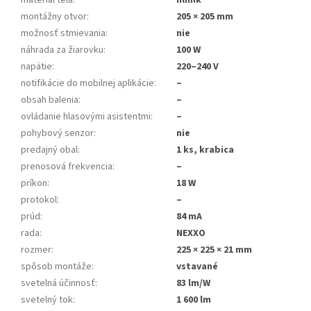
materiál tela
:
hliník
montážny otvor
:
205 × 205 mm
možnosť stmievania
:
nie
náhrada za žiarovku
:
100 W
napätie
:
220–240 V
notifikácie do mobilnej aplikácie
:
–
obsah balenia
:
–
ovládanie hlasovými asistentmi
:
–
pohybový senzor
:
nie
predajný obal
:
1 ks, krabica
prenosová frekvencia
:
–
príkon
:
18 W
protokol
:
–
prúd
:
84 mA
rada
:
NEXXO
rozmer
:
225 × 225 × 21 mm
spôsob montáže
:
vstavané
svetelná účinnosť
:
83 lm/W
svetelný tok
:
1 600 lm