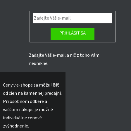
PRIHLÁSIŤ SA
Zadajte Váš e-mail a nič z toho Vám
neunikne.
Ceny v e-shope sa môžu líšiť
od cien na kamennej predajni.
Pri osobnom odbere a
väčšom nákupe je možné
individuálne cenové
zvýhodnenie.