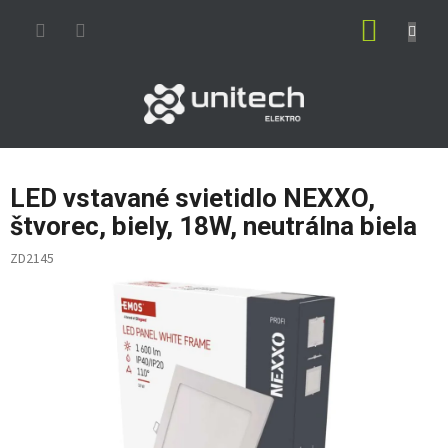
Prejsť
NÁKUP
na
obsah
KOŠÍK
LED vstavané svietidlo NEXXO,
štvorec, biely, 18W, neutrálna biela
ZD2145