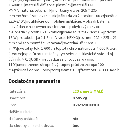
IP40/IP20|materiál difúzora: plast (PS)|materiál LGP:
PMMA|materiál tela: hliník|montážny otvor: 205 × 205
mm|možnosť stmievania: nie|náhrada za žiarovku: 100 W|napätie:
220–240 V|notifikácie do mobilnej aplikácie: –|obsah balenia:
–|ovládanie hlasovými asistentmi: –|pohybový senzor:
nie|predajný obal: 1 ks, krabica|prenosová frekvencia: –|príkon:
18 W|protokol: –|prúd: 84 mA|rada: NEXXO|rozmer: 225 × 225 × 21
mm|spôsob montáže: vstavané|svetelná účinnosť: 83
lm/W|svetelný tok: 1 600 lm|teplota chromatičnosti: 4 000 K|tvar:
štvorec|typ difúzora: mliečny|typ svietidla: klasické svietidlo|
účinník: > 0,9|UGR<: neuvádza sa|uhol vyžarovania:
110°|umiestnenie: stropné|výstupný prúd zo zdroja: 300
mA|záručná doba: 3 roky|zdroj svetla: LED|životnosť: 30 000 hodín
Dodatočné parametre
Kategória
:
LED panely MALÉ
Hmotnosť
:
0.595 kg
EAN
:
8592920108918
ďalšie funkcie
:
–
diaľkový ovládač
:
nie
do chodby a na schodisko
:
áno