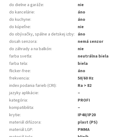
do dielne a garáže
:
nie
do kancelárie
:
áno
do kuchyne
:
áno
do kúpeľne
:
nie
do obývačky, spálne a detskej izby
:
áno
dosah senzora
:
nemá senzor
do záhrady a na balkón
:
nie
farba svetla
:
neutrálna biela
farba tela
:
biela
flicker-free
:
áno
frekvencia
:
50/60 Hz
index podania farieb (CRI)
:
Ra > 82
jazyky aplikácie
:
–
kategória
:
PROFI
kompatibilita
:
–
krytie
:
IP40/IP20
materiál difúzora
:
plast (PS)
materiál LGP
:
PMMA