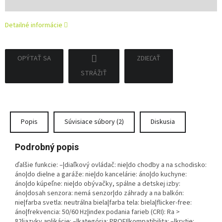
cena:
Detailné informácie
OPÝTAŤ SA
ZDIEĽAŤ
STRÁŽIŤ
Popis
Súvisiace súbory (2)
Diskusia
Podrobný popis
ďalšie funkcie: –|diaľkový ovládač: nie|do chodby a na schodisko:
áno|do dielne a garáže: nie|do kancelárie: áno|do kuchyne:
áno|do kúpeľne: nie|do obývačky, spálne a detskej izby:
áno|dosah senzora: nemá senzor|do záhrady a na balkón:
nie|farba svetla: neutrálna biela|farba tela: biela|flicker-free:
áno|frekvencia: 50/60 Hz|index podania farieb (CRI): Ra >
82|jazyky aplikácie: –|kategória: PROFI|kompatibilita: –|krytie: