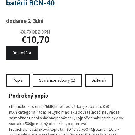
batérií BCN-40
dodanie 2-3dní
€8,70 BEZ DPH
€10,70
Do košíka
Popis
Súvisiace súbory (1)
Diskusia
Podrobný popis
chemické zloženie: NiMH|hmotnosť: 14,5 g|kapacita: 850
mAh|kategória/rada: ReCyko|max. skladovateľnosť: neuvádza
sa|možnosť nabíjania: áno|napätie: 1,2 V|počet nabíjacích cyklov:
viac ako 500|predajný obal: 4 ks, papierová
krabička|prevádzková teplota: -20 °C až +50 °C|rozmer: 10,5 ×