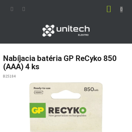
Prejsť
NÁKUP
na
obsah
KOŠÍK
Nabíjacia batéria GP ReCyko 850
(AAA) 4 ks
B25184