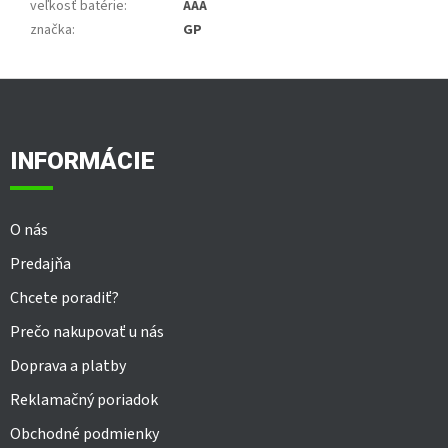
veľkosť batérie
:
AAA
značka
:
GP
Z
á
p
ä
INFORMÁCIE
t
i
e
O nás
Predajňa
Chcete poradiť?
Prečo nakupovať u nás
Doprava a platby
Reklamačný poriadok
Obchodné podmienky