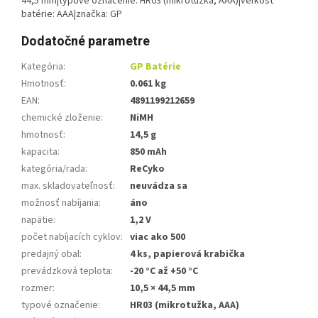
44,5 mm|typové označenie: HR03 (mikrotužka, AAA)|veľkosť
batérie: AAA|značka: GP
Dodatočné parametre
Kategória
:
GP Batérie
Hmotnosť
:
0.061 kg
EAN
:
4891199212659
chemické zloženie
:
NiMH
hmotnosť
:
14,5 g
kapacita
:
850 mAh
kategória/rada
:
ReCyko
max. skladovateľnosť
:
neuvádza sa
možnosť nabíjania
:
áno
napätie
:
1,2 V
počet nabíjacích cyklov
:
viac ako 500
predajný obal
:
4 ks, papierová krabička
prevádzková teplota
:
-20 °C až +50 °C
rozmer
:
10,5 × 44,5 mm
typové označenie
:
HR03 (mikrotužka, AAA)