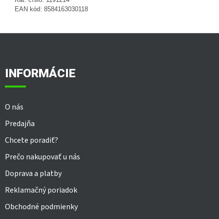
EAN kód: 8584163030118
Z
á
p
ä
INFORMÁCIE
t
i
e
O nás
Predajňa
Chcete poradiť?
Prečo nakupovať u nás
Doprava a platby
Reklamačný poriadok
Obchodné podmienky