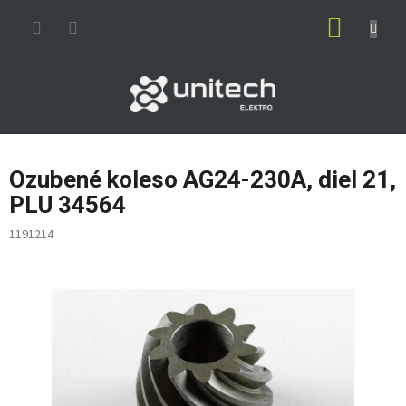
Prejsť
NÁKUP
na
obsah
KOŠÍK
Ozubené koleso AG24-230A, diel 21,
PLU 34564
1191214