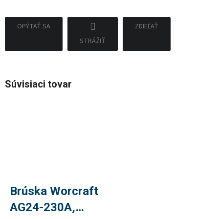
OPÝTAŤ SA
ZDIEĽAŤ
STRÁŽIŤ
Súvisiaci tovar
Brúska Worcraft
AG24-230A,