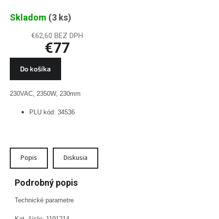
2350W, 230
Skladom
(3 ks)
mm,uhlová,
SoftSTART, PLU
€62,60 BEZ DPH
€77
34536
Do košíka
230VAC, 2350W, 230mm
PLU kód: 34536
Popis
Diskusia
Podrobný popis
Technické parametre
Kat. číslo: 1191214