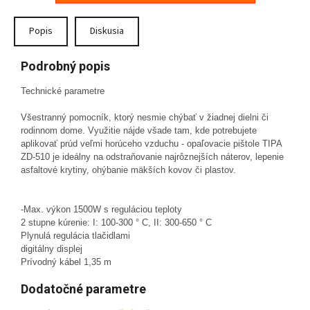
Popis
Diskusia
Podrobný popis
Technické parametre
Všestranný pomocník, ktorý nesmie chýbať v žiadnej dielni či
rodinnom dome. Využitie nájde všade tam, kde potrebujete
aplikovať prúd veľmi horúceho vzduchu - opaľovacie pištole TIPA
ZD-510 je ideálny na odstraňovanie najrôznejších náterov, lepenie
asfaltové krytiny, ohýbanie mäkších kovov či plastov.
-Max. výkon 1500W s reguláciou teploty
2 stupne kúrenie: I: 100-300 ° C, II: 300-650 ° C
Plynulá regulácia tlačidlami
digitálny displej
Prívodný kábel 1,35 m
Dodatočné parametre