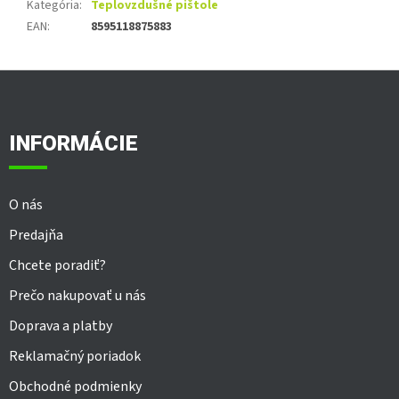
Kategória
:
Teplovzdušné pištole
EAN
:
8595118875883
Z
á
p
ä
INFORMÁCIE
t
i
e
O nás
Predajňa
Chcete poradiť?
Prečo nakupovať u nás
Doprava a platby
Reklamačný poriadok
Obchodné podmienky