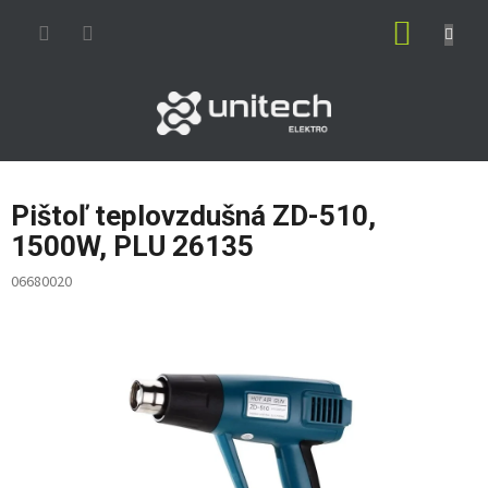
Prejsť
NÁKUP
na
obsah
KOŠÍK
Pištoľ teplovzdušná ZD-510,
1500W, PLU 26135
06680020