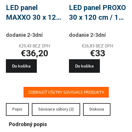
LED panel
LED panel PROXO
MAXXO 30 x 120
30 x 120 cm / 10
cm / 10 mm, 36
mm, 33 W, 4 360
dodanie 2-3dní
dodanie 2-3dní
W, 4 320 lm,
lm, vstavaný,
vstavaný,
neutrálna biela,
€29,43 BEZ DPH
€26,83 BEZ DPH
€36,20
€33
neutrálna biela,
IP20
IP20
Do košíka
Do košíka
ZOBRAZIŤ VŠETKY SÚVISIACE PRODUKTY
Popis
Súvisiace súbory (2)
Diskusia
Podrobný popis