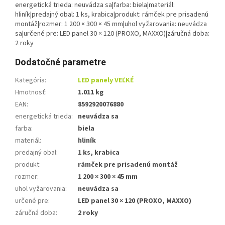
energetická trieda: neuvádza sa|farba: biela|materiál:
hliník|predajný obal: 1 ks, krabica|produkt: rámček pre prisadenú
montáž|rozmer: 1 200 × 300 × 45 mm|uhol vyžarovania: neuvádza
sa|určené pre: LED panel 30 × 120 (PROXO, MAXXO)|záručná doba:
2 roky
Dodatočné parametre
Kategória
:
LED panely VEĽKÉ
Hmotnosť
:
1.011 kg
EAN
:
8592920076880
energetická trieda
:
neuvádza sa
farba
:
biela
materiál
:
hliník
predajný obal
:
1 ks, krabica
produkt
:
rámček pre prisadenú montáž
rozmer
:
1 200 × 300 × 45 mm
uhol vyžarovania
:
neuvádza sa
určené pre
:
LED panel 30 × 120 (PROXO, MAXXO)
záručná doba
:
2 roky