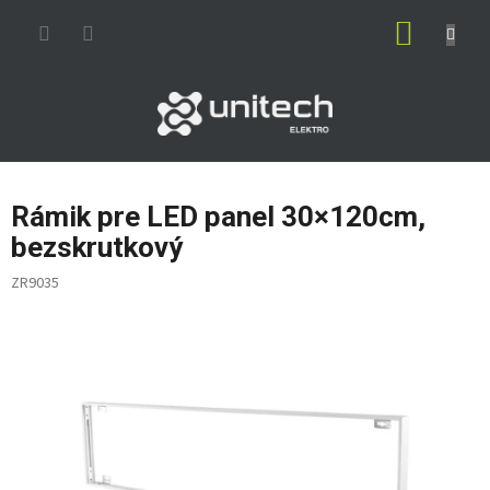
Prejsť
NÁKUP
na
obsah
KOŠÍK
Rámik pre LED panel 30×120cm,
bezskrutkový
ZR9035