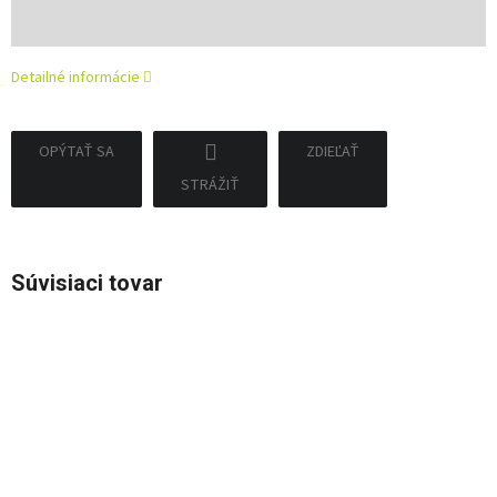
Jednotková
cena:
Detailné informácie
OPÝTAŤ SA
ZDIEĽAŤ
STRÁŽIŤ
Súvisiaci tovar