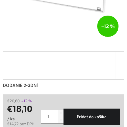
–12 %
DODANIE 2-3DNÍ
€20,60
–12 %
€18,10
Pridať do košíka
/ ks
€14,72 bez DPH