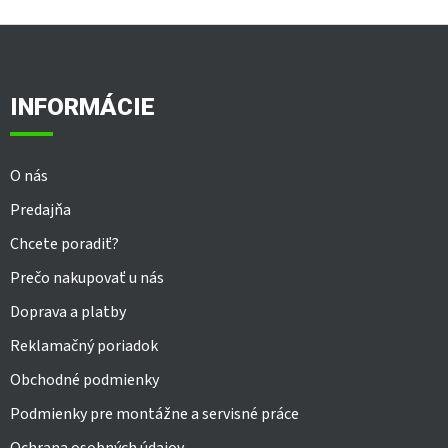
Z
á
p
ä
INFORMÁCIE
t
i
e
O nás
Predajňa
Chcete poradiť?
Prečo nakupovať u nás
Doprava a platby
Reklamačný poriadok
Obchodné podmienky
Podmienky pre montážne a servisné práce
Ochrana osobných údajov