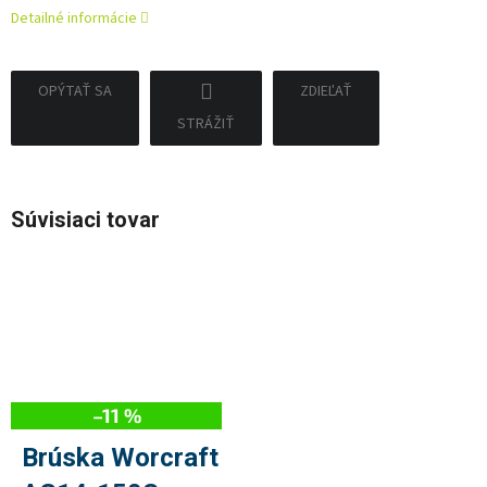
Detailné informácie
OPÝTAŤ SA
ZDIEĽAŤ
STRÁŽIŤ
Súvisiaci tovar
–11 %
Brúska Worcraft