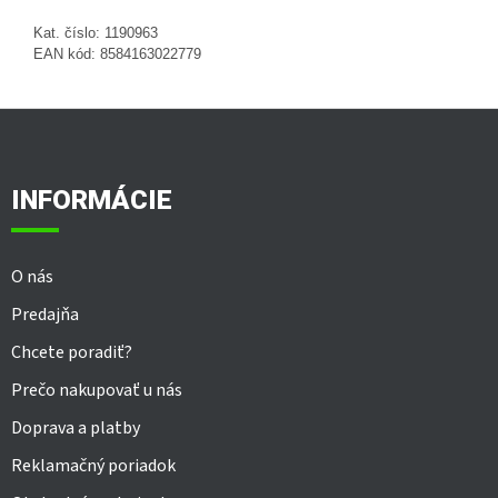
Kat. číslo: 1190963
EAN kód: 8584163022779
Z
á
p
ä
INFORMÁCIE
t
i
e
O nás
Predajňa
Chcete poradiť?
Prečo nakupovať u nás
Doprava a platby
Reklamačný poriadok