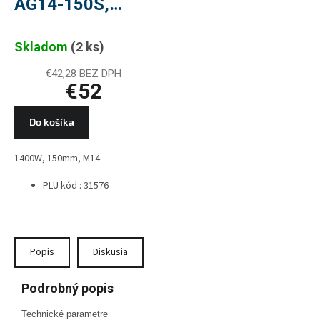
AG14-150S,
1400W, 150 mm,
Skladom
(2 ks)
M14
€42,28 BEZ DPH
€52
Do košíka
1400W, 150mm, M14
PLU kód : 31576
Popis
Diskusia
Podrobný popis
Technické parametre