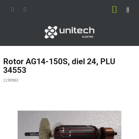
Prejsť
NÁKUP
na
obsah
KOŠÍK
Rotor AG14-150S, diel 24, PLU
34553
1190963