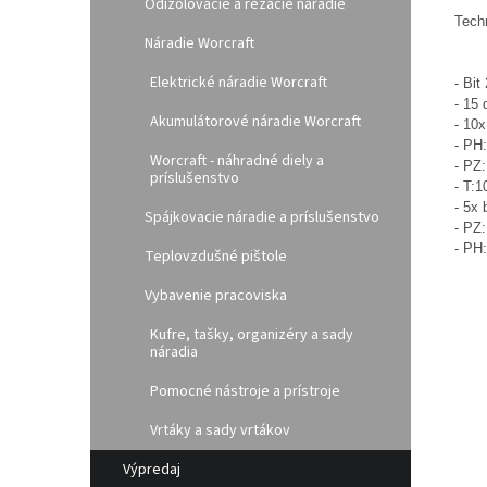
Odizolovacie a rezacie náradie
Tech
Náradie Worcraft
Elektrické náradie Worcraft
- Bi
- 15 
Akumulátorové náradie Worcraft
- 10
- PH:
Worcraft - náhradné diely a
- PZ:
príslušenstvo
- T:1
- 5x 
Spájkovacie náradie a príslušenstvo
- PZ:
- PH:
Teplovzdušné pištole
Vybavenie pracoviska
Kufre, tašky, organizéry a sady
náradia
Pomocné nástroje a prístroje
Vrtáky a sady vrtákov
Výpredaj