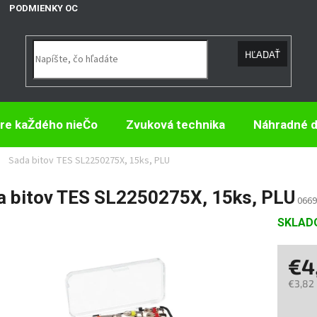
PODMIENKY OCHRANY OSOBNÝCH ÚDAJOV
HĽADAŤ
re kaŽdého nieČo
Zvuková technika
Náhradné d
Sada bitov TES SL2250275X, 15ks, PLU
a bitov TES SL2250275X, 15ks, PLU
0669
SKLA
€4
€3,82
Jedno
cena: