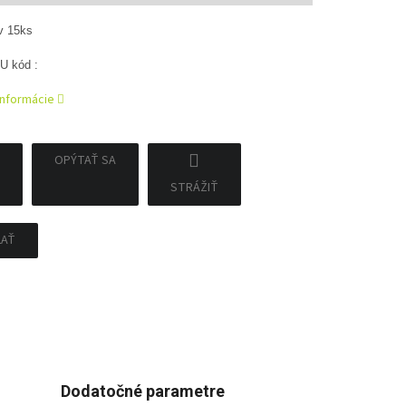
v 15ks
U kód :
informácie
OPÝTAŤ SA
STRÁŽIŤ
ĽAŤ
Dodatočné parametre