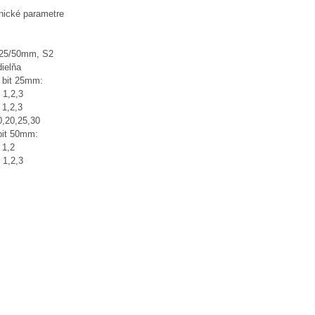
nické parametre
t 25/50mm, S2
dielňa
x bit 25mm:
 1,2,3
 1,2,3
0,20,25,30
bit 50mm:
 1,2
 1,2,3