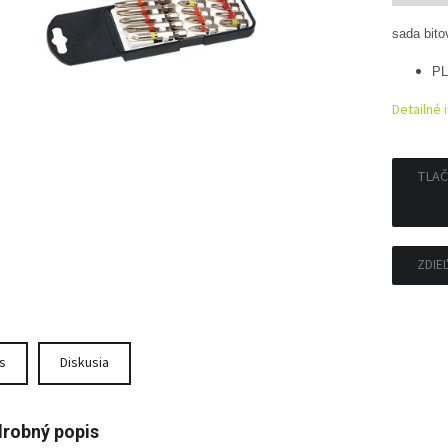
sada bito
PL
Detailné 
TLAČ
ZDIE
s
Diskusia
robný popis