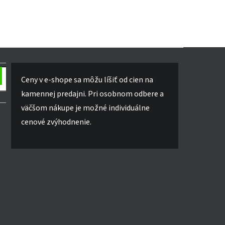
Ceny v e-shope sa môžu líšiť od cien na
kamennej predajni. Pri osobnom odbere a
väčšom nákupe je možné individuálne
cenové zvýhodnenie.