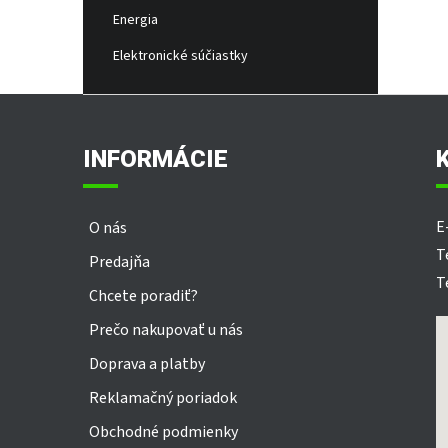
Energia
Elektronické súčiastky
Z
á
p
INFORMÁCIE
ä
t
i
E
O nás
e
T
Predajňa
T
Chcete poradiť?
Prečo nakupovať u nás
Doprava a platby
Reklamačný poriadok
Obchodné podmienky