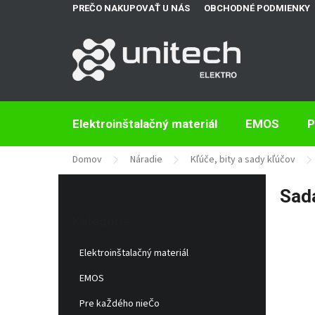
Prejsť
PREČO NAKUPOVAŤ U NÁS
OBCHODNÉ PODMIENKY
na
obsah
Elektroinštalačný materiál
EMOS
P
Domov
Náradie
Kľúče, bity a sady kľúčov
B
Sad
o
Preskočiť
č
kategórie
Kategórie
n
ý
Elektroinštalačný materiál
p
a
EMOS
n
e
Pre kaŽdého nieČo