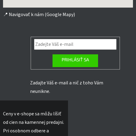
📍
Navigovať k nám (Google Mapy)
PRIHLÁSIŤ SA
Zadajte Váš e-mail a nič z toho Vám
neunikne.
Ceny v e-shope sa môžu líšiť
od cien na kamennej predajni.
Pri osobnom odbere a