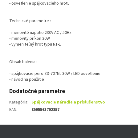
- osvetlenie spájkovacieho hrotu
Technické parametre :
- menovité napätie 230V AC / 50Hz
- menovitý príkon 30W
- vymeniteľný hrot typu N1-1
Obsah balenia :
- spájkovacie pero ZD-707NL 30W / LED osvetlenie
- návod na použitie
Dodatočné parametre
Kategória
:
Spájkovacie náradie a príslušenstvo
EAN
:
8595563702857
Z
á