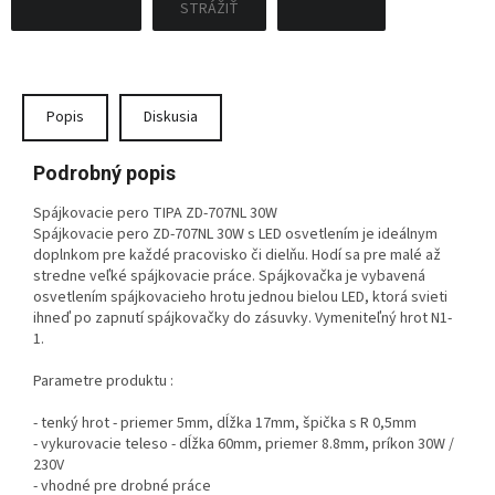
STRÁŽIŤ
Popis
Diskusia
Podrobný popis
Spájkovacie pero TIPA ZD-707NL 30W
Spájkovacie pero ZD-707NL 30W s LED osvetlením je ideálnym
doplnkom pre každé pracovisko či dielňu. Hodí sa pre malé až
stredne veľké spájkovacie práce. Spájkovačka je vybavená
osvetlením spájkovacieho hrotu jednou bielou LED, ktorá svieti
ihneď po zapnutí spájkovačky do zásuvky. Vymeniteľný hrot N1-
1.
Parametre produktu :
- tenký hrot - priemer 5mm, dĺžka 17mm, špička s R 0,5mm
- vykurovacie teleso - dĺžka 60mm, priemer 8.8mm, príkon 30W /
230V
- vhodné pre drobné práce