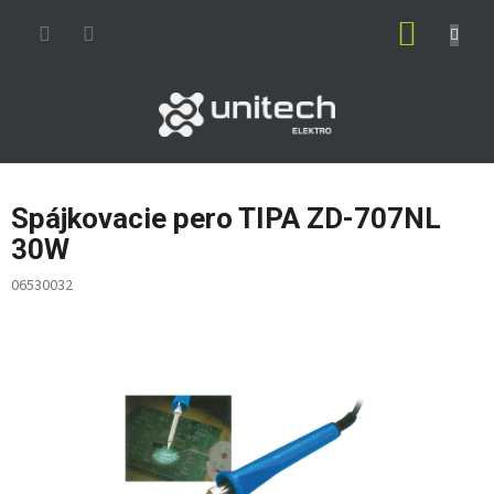
Prejsť
NÁKUP
na
obsah
KOŠÍK
Spájkovacie pero TIPA ZD-707NL
30W
06530032