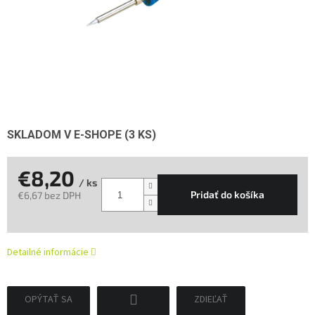
SKLADOM V E-SHOPE
(3 KS)
€8,20
/ ks
Pridať do košíka
€6,67 bez DPH
Jednotková
cena:
Detailné informácie
OPÝTAŤ SA
ZDIEĽAŤ