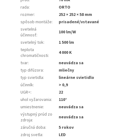
rada
:
ORTO
rozmer
:
252 × 252 × 58 mm
spôsob montáže
:
prisadené/vstavané
svetelná
100 lm/W
účinnosť
:
svetelný tok
:
1 500 lm
teplota
4 000 K
chromatičnosti
:
tvar
:
neuvádza sa
typ difúzora
:
mliečny
typ svietidla
:
lineárne svietidlo
účinník
:
> 0,9
UGR<
:
22
uhol vyžarovania
:
110°
umiestnenie
:
neuvádza sa
výstupný prúd zo
neuvádza sa
zdroja
:
záručná doba
:
5 rokov
zdroj svetla
:
LED