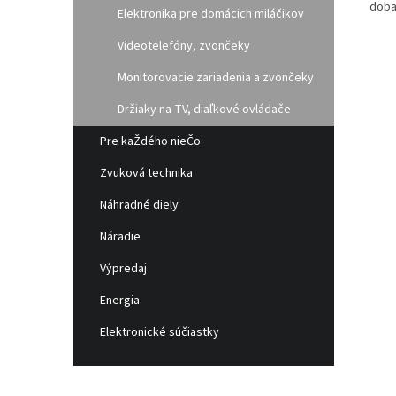
doba:
Elektronika pre domácich miláčikov
Videotelefóny, zvončeky
Monitorovacie zariadenia a zvončeky
Držiaky na TV, diaľkové ovládače
Pre kaŽdého nieČo
Zvuková technika
Náhradné diely
Náradie
Výpredaj
Energia
Elektronické súčiastky