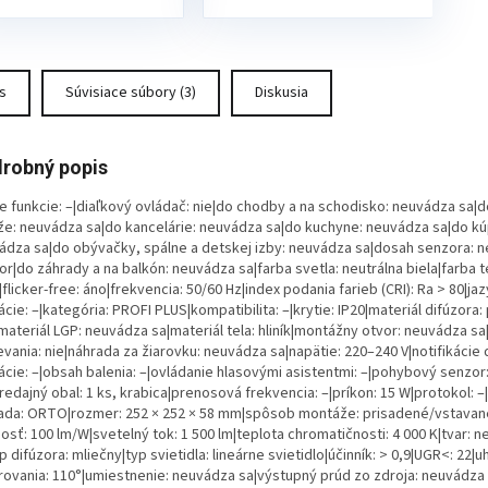
s
Súvisiace súbory (3)
Diskusia
robný popis
e funkcie: –|diaľkový ovládač: nie|do chodby a na schodisko: neuvádza sa|d
že: neuvádza sa|do kancelárie: neuvádza sa|do kuchyne: neuvádza sa|do kú
ádza sa|do obývačky, spálne a detskej izby: neuvádza sa|dosah senzora: 
r|do záhrady a na balkón: neuvádza sa|farba svetla: neutrálna biela|farba t
|flicker-free: áno|frekvencia: 50/60 Hz|index podania farieb (CRI): Ra > 80|ja
ácie: –|kategória: PROFI PLUS|kompatibilita: –|krytie: IP20|materiál difúzora: 
|materiál LGP: neuvádza sa|materiál tela: hliník|montážny otvor: neuvádza 
vania: nie|náhrada za žiarovku: neuvádza sa|napätie: 220–240 V|notifikácie
ácie: –|obsah balenia: –|ovládanie hlasovými asistentmi: –|pohybový senzor
redajný obal: 1 ks, krabica|prenosová frekvencia: –|príkon: 15 W|protokol: –
ada: ORTO|rozmer: 252 × 252 × 58 mm|spôsob montáže: prisadené/vstavan
osť: 100 lm/W|svetelný tok: 1 500 lm|teplota chromatičnosti: 4 000 K|tvar: 
p difúzora: mliečny|typ svietidla: lineárne svietidlo|účinník: > 0,9|UGR<: 22|u
rovania: 110°|umiestnenie: neuvádza sa|výstupný prúd zo zdroja: neuvádza