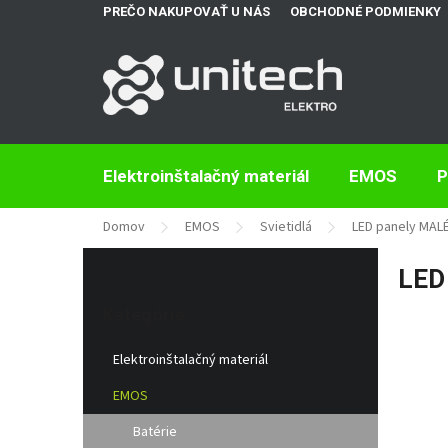
Prejsť
PREČO NAKUPOVAŤ U NÁS
OBCHODNÉ PODMIENKY
na
obsah
Elektroinštalačný materiál
EMOS
P
Domov
EMOS
Svietidlá
LED panely MAL
B
LED 
o
Preskočiť
č
kategórie
Kategórie
n
ý
Elektroinštalačný materiál
p
a
EMOS
n
e
Batérie