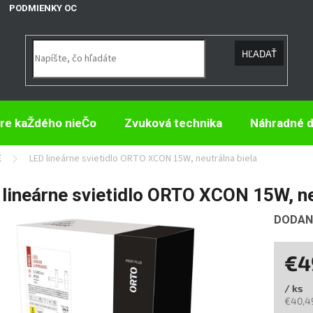
PODMIENKY OCHRANY OSOBNÝCH ÚDAJOV
HĽADAŤ
re kaŽdého nieČo
Zvuková technika
Náhradné d
É
LED lineárne svietidlo ORTO XCON 15W, neutrálna biela
lineárne svietidlo ORTO XCON 15W, ne
DODANI
€4
/ ks
€40,4