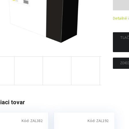
Jedno
cena:
Detailné 
TLAČ
ZDIE
iaci tovar
Kód:
ZAL382
Kód:
ZAL192