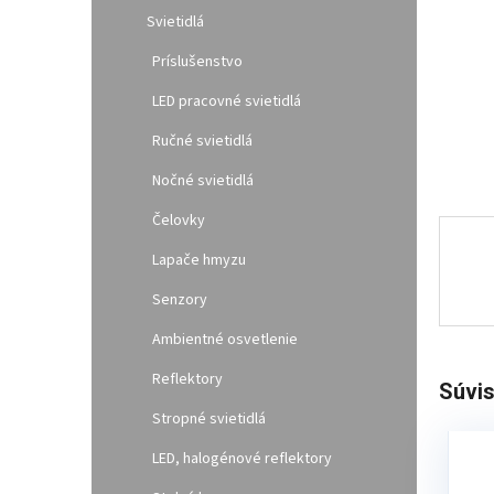
l
Svietidlá
Príslušenstvo
LED pracovné svietidlá
Ručné svietidlá
Nočné svietidlá
Čelovky
Lapače hmyzu
Senzory
Ambientné osvetlenie
Reflektory
Súvis
Stropné svietidlá
LED, halogénové reflektory