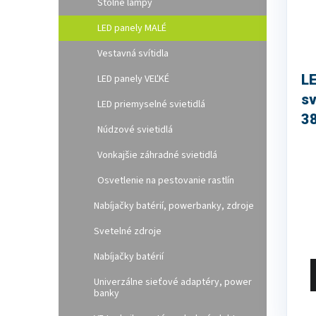
Stolné lampy
LED panely MALÉ
Vestavná svítidla
LE
LED panely VEĽKÉ
sv
LED priemyselné svietidlá
38
Núdzové svietidlá
bi
Vonkajšie záhradné svietidlá
Osvetlenie na pestovanie rastlín
Nabíjačky batérií, powerbanky, zdroje
Svetelné zdroje
Nabíjačky batérií
Univerzálne sieťové adaptéry, power
banky