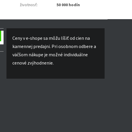
životnosť
:
50 000 hodín
Ceny v e-shope sa môžu líšiť od cien na
kamennej predajni. Pri osobnom odbere a
väčšom nákupe je možné individuálne
cenové zvýhodnenie.