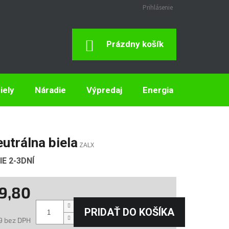
Prihlásenie
Nákupný
Prázdny košík
Košík
iely
Náradie
Výpredaj
Energia
Elektron
utrálna biela
ZALX
E 2-3DNÍ
9,80
PRIDAŤ DO KOŠÍKA
9 bez DPH