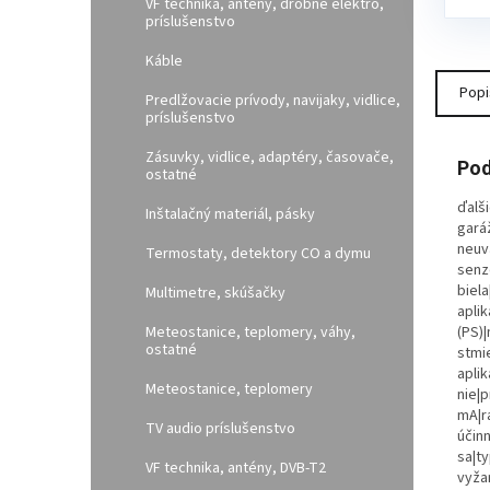
VF technika, antény, drobné elektro,
príslušenstvo
Káble
Popi
Predlžovacie prívody, navijaky, vidlice,
príslušenstvo
Zásuvky, vidlice, adaptéry, časovače,
Pod
ostatné
ďalši
Inštalačný materiál, pásky
gará
neuv
Termostaty, detektory CO a dymu
senzo
biela
Multimetre, skúšačky
aplik
(PS)
Meteostanice, teplomery, váhy,
ostatné
stmie
aplik
Meteostanice, teplomery
nie|p
mA|r
TV audio príslušenstvo
účinn
sa|ty
VF technika, antény, DVB-T2
vyža