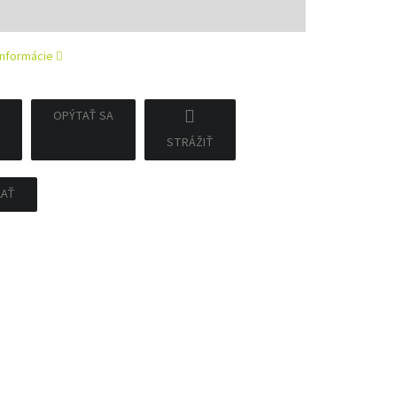
tková
informácie
OPÝTAŤ SA
STRÁŽIŤ
ĽAŤ