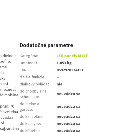
Dodatočné parametre
o dielne a
Kategória
:
LED panely MALÉ
peľne:
Hmotnosť
:
1.053 kg
nemá
EAN
:
8592920114391
ela:
ďalšie funkcie
:
–
zyky
plast
diaľkový ovládač
:
nie
sa|možnosť
do chodby a na
neuvádza sa
 do mobilnej
schodisko
:
:
do dielne a
|prúd: 70
neuvádza sa
garáže
:
é|svetelná
do kancelárie
:
neuvádza sa
neuvádza
hol
do kuchyne
:
neuvádza sa
 sa|záručná
do kúpeľne
:
neuvádza sa