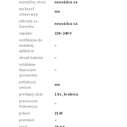
montážny otvor
:
neuvádza sa
možnosť
nie
stmievania
:
náhrada za
neuvádza sa
žiarovku
:
napätie
:
220–240 V
notifikácie do
mobilnej
–
aplikácie
:
obsah balenia
:
–
ovládanie
hlasovými
–
asistentmi
:
pohybový
nie
senzor
:
predajný obal
:
1 ks, krabica
prenosová
–
frekvencia
:
príkon
:
15 W
protokol
:
–
prúd
:
70 mA