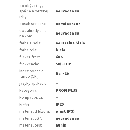
do obývačky,
spálne a detskej
neuvádza sa
izby
:
dosah senzora
:
nemá senzor
do záhrady a na
neuvádza sa
balkón
:
farba svetla
:
neutrálna biela
farba tela
:
biela
flicker-free
:
áno
frekvencia
:
50/60 Hz
index podania
Ra > 80
farieb (CRI)
:
jazyky aplikácie
:
–
kategória
:
PROFI PLUS
kompatibilita
:
–
krytie
:
IP20
materiál difúzora
:
plast (PS)
materiál LGP
:
neuvádza sa
materiál tela
:
hliník