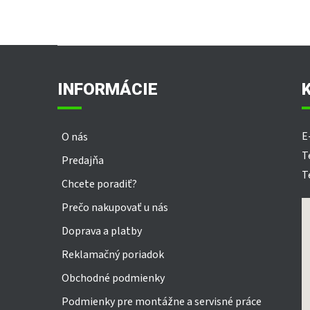
Z
á
p
INFORMÁCIE
ä
t
i
E
O nás
e
T
Predajňa
T
Chcete poradiť?
Prečo nakupovať u nás
Doprava a platby
Reklamačný poriadok
Obchodné podmienky
Podmienky pre montážne a servisné práce