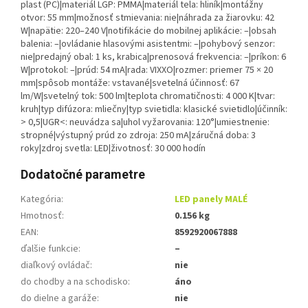
plast (PC)|materiál LGP: PMMA|materiál tela: hliník|montážny
otvor: 55 mm|možnosť stmievania: nie|náhrada za žiarovku: 42
W|napätie: 220–240 V|notifikácie do mobilnej aplikácie: –|obsah
balenia: –|ovládanie hlasovými asistentmi: –|pohybový senzor:
nie|predajný obal: 1 ks, krabica|prenosová frekvencia: –|príkon: 6
W|protokol: –|prúd: 54 mA|rada: VIXXO|rozmer: priemer 75 × 20
mm|spôsob montáže: vstavané|svetelná účinnosť: 67
lm/W|svetelný tok: 500 lm|teplota chromatičnosti: 4 000 K|tvar:
kruh|typ difúzora: mliečny|typ svietidla: klasické svietidlo|účinník:
> 0,5|UGR<: neuvádza sa|uhol vyžarovania: 120°|umiestnenie:
stropné|výstupný prúd zo zdroja: 250 mA|záručná doba: 3
roky|zdroj svetla: LED|životnosť: 30 000 hodín
Dodatočné parametre
Kategória
:
LED panely MALÉ
Hmotnosť
:
0.156 kg
EAN
:
8592920067888
ďalšie funkcie
:
–
diaľkový ovládač
:
nie
do chodby a na schodisko
:
áno
do dielne a garáže
:
nie