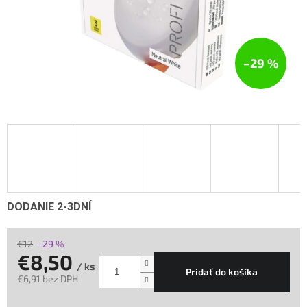
–29 %
DODANIE 2-3DNÍ
€12
–29 %
€8,50
/ ks
Pridať do košíka
€6,91 bez DPH
Jednotková