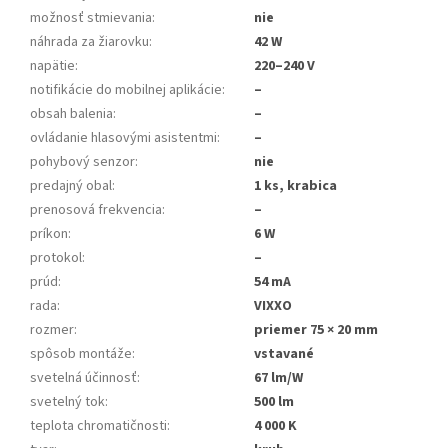
možnosť stmievania
:
nie
náhrada za žiarovku
:
42 W
napätie
:
220–240 V
notifikácie do mobilnej aplikácie
:
–
obsah balenia
:
–
ovládanie hlasovými asistentmi
:
–
pohybový senzor
:
nie
predajný obal
:
1 ks, krabica
prenosová frekvencia
:
–
príkon
:
6 W
protokol
:
–
prúd
:
54 mA
rada
:
VIXXO
rozmer
:
priemer 75 × 20 mm
spôsob montáže
:
vstavané
svetelná účinnosť
:
67 lm/W
svetelný tok
:
500 lm
teplota chromatičnosti
:
4 000 K