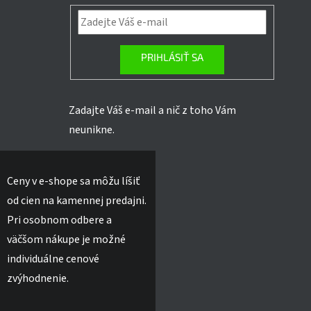
PRIHLÁSIŤ SA
Zadajte Váš e-mail a nič z toho Vám
neunikne.
Ceny v e-shope sa môžu líšiť
od cien na kamennej predajni.
Pri osobnom odbere a
väčšom nákupe je možné
individuálne cenové
zvýhodnenie.