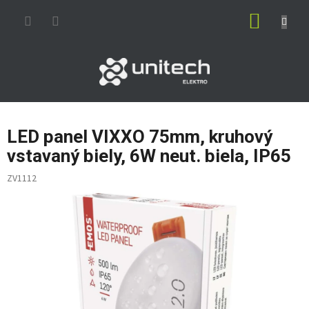
Prejsť
NÁKUP
na
obsah
KOŠÍK
LED panel VIXXO 75mm, kruhový
vstavaný biely, 6W neut. biela, IP65
ZV1112