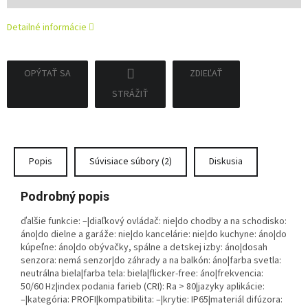
cena:
Detailné informácie
OPÝTAŤ SA
ZDIEĽAŤ
STRÁŽIŤ
Popis
Súvisiace súbory (2)
Diskusia
Podrobný popis
ďalšie funkcie: –|diaľkový ovládač: nie|do chodby a na schodisko:
áno|do dielne a garáže: nie|do kancelárie: nie|do kuchyne: áno|do
kúpeľne: áno|do obývačky, spálne a detskej izby: áno|dosah
senzora: nemá senzor|do záhrady a na balkón: áno|farba svetla:
neutrálna biela|farba tela: biela|flicker-free: áno|frekvencia:
50/60 Hz|index podania farieb (CRI): Ra > 80|jazyky aplikácie:
–|kategória: PROFI|kompatibilita: –|krytie: IP65|materiál difúzora: