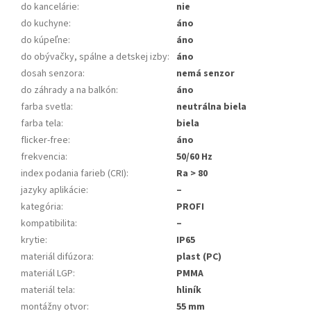
do kancelárie
:
nie
do kuchyne
:
áno
do kúpeľne
:
áno
do obývačky, spálne a detskej izby
:
áno
dosah senzora
:
nemá senzor
do záhrady a na balkón
:
áno
farba svetla
:
neutrálna biela
farba tela
:
biela
flicker-free
:
áno
frekvencia
:
50/60 Hz
index podania farieb (CRI)
:
Ra > 80
jazyky aplikácie
:
–
kategória
:
PROFI
kompatibilita
:
–
krytie
:
IP65
materiál difúzora
:
plast (PC)
materiál LGP
:
PMMA
materiál tela
:
hliník
montážny otvor
:
55 mm