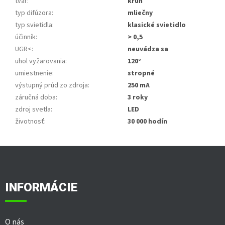
tvar
:
kruh
typ difúzora
:
mliečny
typ svietidla
:
klasické svietidlo
účinník
:
> 0,5
UGR<
:
neuvádza sa
uhol vyžarovania
:
120°
umiestnenie
:
stropné
výstupný prúd zo zdroja
:
250 mA
záručná doba
:
3 roky
zdroj svetla
:
LED
životnosť
:
30 000 hodín
Z
á
p
ä
INFORMÁCIE
t
i
e
O nás