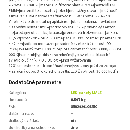
–|krytie: IP40/IP20|materiál difúzora: plast (PMMA)|materiál LGP:
PMMA|materiál tela: oceľový plech|montážny otvor: –|možnosť
stmievania: nie|náhrada za žiarovku: 75 W|napätie: 220–240
V|notifikácie do mobilnej aplikácie: –|obsah balenia: –|ovládanie
hlasovými asistentmi: –|podporované OS: –|pohybový senzor:
nie|predajný obal: 1 ks, krabica|prenosová frekvencia: –|príkon:
12,5 W|protokol: –|prúd: 300 mA|rada: NEXXO|rozmer: priemer 170
× 42 mm|spôsob montáže: prisadené|svetelná účinnosť: 90
lm/W|svetelný tok: 1 100 lm|teplota chromatičnosti: 3 000/3 500/4
000 K|tvar: kruh|typ difúzora: mliečny|typ svietidla: klasické
svietidlo|účinník: > 0,5|UGR<: –|uhol vyžarovania:
120°|umiestnenie: stropné/nástenné|výstupný prúd zo zdroja:
–|záručná doba: 3 roky|zdroj svetla: LED|životnosť: 30 000 hodín
Dodatočné parametre
Kategória
:
LED panely MALÉ
Hmotnosť
:
0.597 kg
EAN
:
8592920109250
ďalšie funkcie
:
–
diaľkový ovládač
:
nie
do chodby a na schodisko
:
áno