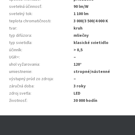
svetelná účinnosť
:
90 lm/W
svetelný tok
:
1 100 lm
teplota chromatičnosti
:
3 000/3 500/4 000 K
tvar
:
kruh
typ difúzora
:
mliečny
typ svietidla
:
klasické svietidlo
účinník
:
> 0,5
UGR<
:
–
uhol vyžarovania
:
120°
umiestnenie
:
stropné/nástenné
výstupný prúd zo zdroja
:
–
záručná doba
:
3 roky
zdroj svetla
:
LED
životnosť
:
30 000 hodín
Z
á
p