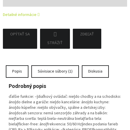
cena:
Detailné informácie
OPÝTAŤ SA
ZDIEĽAŤ
STRÁŽIŤ
Popis
Súvisiace súbory (1)
Diskusia
Podrobný popis
ďalšie funkcie: –|diaľkový ovládač: nie|do chodby a na schodisko:
áno|do dielne a garáže: nie|do kancelárie: áno|do kuchyne:
áno|do kúpeľne: nie|do obývačky, spálne a detskej izby:
áno|dosah senzora: nemá senzor|do záhrady a na balkón:
nie|farba svetla: teplá biela–neutrálna biela|farba tela:
biela|flicker-free: áno|frekvencia: 50/60 Hz|index podania farieb
(CRI): Ra > 80|jazyky aplikácie: –|kategória: PROFI|kompatibilita: