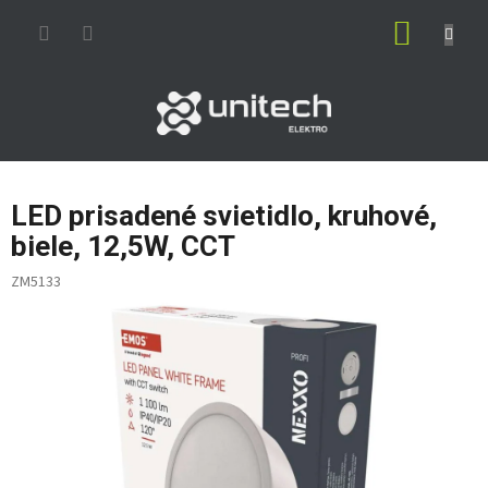
Prejsť
NÁKUP
na
obsah
KOŠÍK
LED prisadené svietidlo, kruhové,
biele, 12,5W, CCT
ZM5133