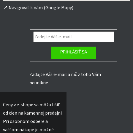
📍
Navigovať k nám (Google Mapy)
PRIHLÁSIŤ SA
Zadajte Váš e-mail a nič z toho Vám
neunikne.
Ceny v e-shope sa môžu líšiť
od cien na kamennej predajni.
Pri osobnom odbere a
väčšom nákupe je možné