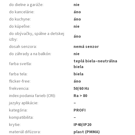
do dielne a garáže
:
nie
do kancelárie
:
áno
do kuchyne
:
áno
do kúpeľne
:
nie
do obývačky, spálne a detskej
áno
izby
:
dosah senzora
:
nemá senzor
do záhrady a na balkón
:
nie
teplá biela–neutrálna
farba svetla
:
biela
farba tela
:
biela
flicker-free
:
áno
frekvencia
:
50/60 Hz
index podania farieb (CRI)
:
Ra > 80
jazyky aplikácie
:
–
kategória
:
PROFI
kompatibilita
:
–
krytie
:
IP40/IP20
materiál difúzora
:
plast (PMMA)