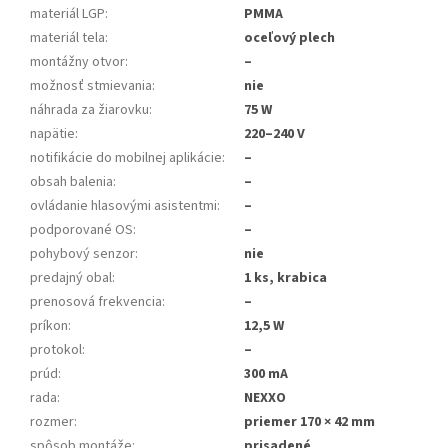
materiál LGP
:
PMMA
materiál tela
:
oceľový plech
montážny otvor
:
–
možnosť stmievania
:
nie
náhrada za žiarovku
:
75 W
napätie
:
220–240 V
notifikácie do mobilnej aplikácie
:
–
obsah balenia
:
–
ovládanie hlasovými asistentmi
:
–
podporované OS
:
–
pohybový senzor
:
nie
predajný obal
:
1 ks, krabica
prenosová frekvencia
:
–
príkon
:
12,5 W
protokol
:
–
prúd
:
300 mA
rada
:
NEXXO
rozmer
:
priemer 170 × 42 mm
spôsob montáže
:
prisadené