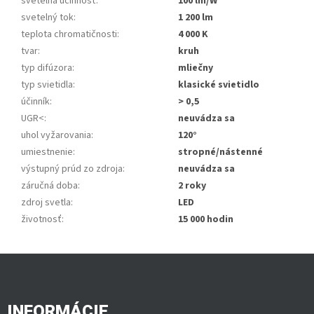
svetelná účinnosť
:
100 lm/W
svetelný tok
:
1 200 lm
teplota chromatičnosti
:
4 000 K
tvar
:
kruh
typ difúzora
:
mliečny
typ svietidla
:
klasické svietidlo
účinník
:
> 0,5
UGR<
:
neuvádza sa
uhol vyžarovania
:
120°
umiestnenie
:
stropné/nástenné
výstupný prúd zo zdroja
:
neuvádza sa
záručná doba
:
2 roky
zdroj svetla
:
LED
životnosť
:
15 000 hodin
Z
á
p
ä
INFORMÁCIE