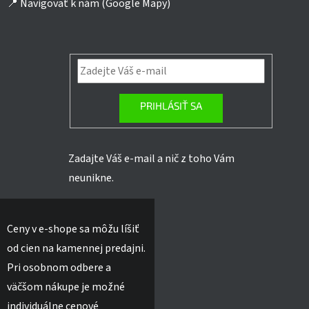
📍
Navigovať k nám (Google Mapy)
PRIHLÁSIŤ SA
Zadajte Váš e-mail a nič z toho Vám
neunikne.
Ceny v e-shope sa môžu líšiť
od cien na kamennej predajni.
Pri osobnom odbere a
väčšom nákupe je možné
individuálne cenové