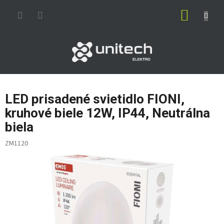
Prejsť
NÁKUP
na
obsah
KOŠÍK
LED prisadené svietidlo FIONI,
kruhové biele 12W, IP44, Neutrálna
biela
ZM1120