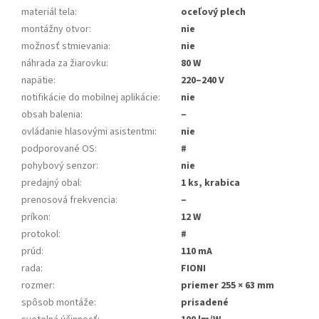
materiál tela
:
oceľový plech
montážny otvor
:
nie
možnosť stmievania
:
nie
náhrada za žiarovku
:
80 W
napätie
:
220–240 V
notifikácie do mobilnej aplikácie
:
nie
obsah balenia
:
–
ovládanie hlasovými asistentmi
:
nie
podporované OS
:
#
pohybový senzor
:
nie
predajný obal
:
1 ks, krabica
prenosová frekvencia
:
–
príkon
:
12 W
protokol
:
#
prúd
:
110 mA
rada
:
FIONI
rozmer
:
priemer 255 × 63 mm
spôsob montáže
:
prisadené