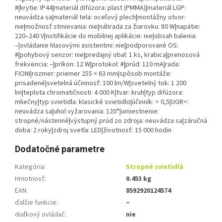
#|krytie: IP44|materiál difúzora: plast (PMMA)|materiál LGP:
neuvádza sa|materiál tela: oceľový plech|montážny otvor:
nie|možnosť stmievania: nie|náhrada za žiarovku: 80 W|napätie:
220–240 V|notifikácie do mobilnej aplikácie: nie|obsah balenia:
–|ovládanie hlasovými asistentmi: nie|podporované OS:
#|pohybový senzor: nie|predajný obal: 1 ks, krabica|prenosová
frekvencia: –|príkon: 12 W|protokol: #|prúd: 110 mA|rada:
FIONI|rozmer: priemer 255 × 63 mm|spôsob montáže:
prisadené|svetelná účinnosť: 100 lm/W|svetelný tok: 1 200
lm|teplota chromatičnosti: 4 000 K|tvar: kruh|typ difúzora:
mliečny|typ svietidla: klasické svietidlo|účinník: > 0,5|UGR<:
neuvádza sa|uhol vyžarovania: 120°|umiestnenie:
stropné/nástenné|výstupný prúd zo zdroja: neuvádza sa|záručná
doba: 2 roky|zdroj svetla: LED|životnosť: 15 000 hodin
Dodatočné parametre
Kategória
:
Stropné svietidlá
Hmotnosť
:
0.453 kg
EAN
:
8592920124574
ďalšie funkcie
:
–
diaľkový ovládač
:
nie