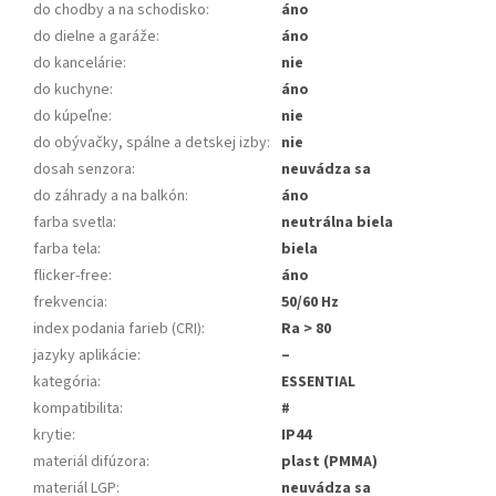
do chodby a na schodisko
:
áno
do dielne a garáže
:
áno
do kancelárie
:
nie
do kuchyne
:
áno
do kúpeľne
:
nie
do obývačky, spálne a detskej izby
:
nie
dosah senzora
:
neuvádza sa
do záhrady a na balkón
:
áno
farba svetla
:
neutrálna biela
farba tela
:
biela
flicker-free
:
áno
frekvencia
:
50/60 Hz
index podania farieb (CRI)
:
Ra > 80
jazyky aplikácie
:
–
kategória
:
ESSENTIAL
kompatibilita
:
#
krytie
:
IP44
materiál difúzora
:
plast (PMMA)
materiál LGP
:
neuvádza sa