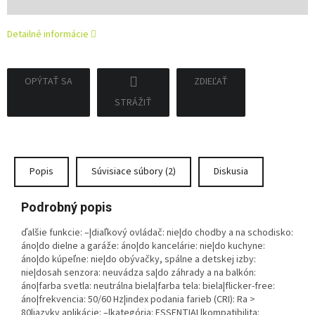
cena:
Detailné informácie
OPÝTAŤ SA
ZDIEĽAŤ
STRÁŽIŤ
Popis
Súvisiace súbory (2)
Diskusia
Podrobný popis
ďalšie funkcie: –|diaľkový ovládač: nie|do chodby a na schodisko:
áno|do dielne a garáže: áno|do kancelárie: nie|do kuchyne:
áno|do kúpeľne: nie|do obývačky, spálne a detskej izby:
nie|dosah senzora: neuvádza sa|do záhrady a na balkón:
áno|farba svetla: neutrálna biela|farba tela: biela|flicker-free:
áno|frekvencia: 50/60 Hz|index podania farieb (CRI): Ra >
80|jazyky aplikácie: –|kategória: ESSENTIAL|kompatibilita: