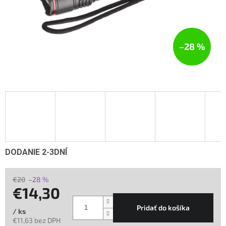
–28 %
DODANIE 2-3DNÍ
€20
–28 %
€14,30
Pridať do košíka
/ ks
€11,63 bez DPH