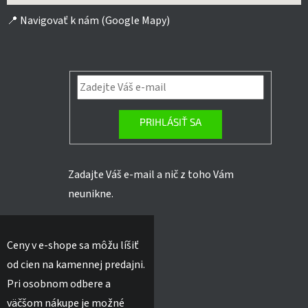
📍
Navigovať k nám (Google Mapy)
PRIHLÁSIŤ SA
Zadajte Váš e-mail a nič z toho Vám
neunikne.
Ceny v e-shope sa môžu líšiť
od cien na kamennej predajni.
Pri osobnom odbere a
väčšom nákupe je možné