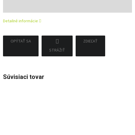
Jednotková
cena:
Detailné informácie
OPÝTAŤ SA
ZDIEĽAŤ
STRÁŽIŤ
Súvisiaci tovar