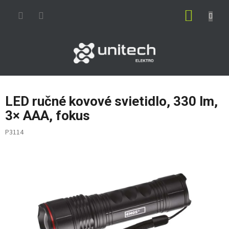
Prejsť
NÁKUP
na
obsah
KOŠÍK
LED ručné kovové svietidlo, 330 lm,
3× AAA, fokus
P3114