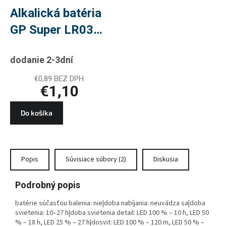
Alkalická batéria
GP Super LR03
(AAA), 2 ks
dodanie 2-3dní
€0,89 BEZ DPH
€1,10
Do košíka
Popis
Súvisiace súbory (2)
Diskusia
Podrobný popis
batérie súčasťou balenia: nie|doba nabíjania: neuvádza sa|doba
svietenia: 10–27 h|doba svietenia detail: LED 100 % – 10 h, LED 50
% – 18 h, LED 25 % – 27 h|dosvit: LED 100 % – 120 m, LED 50 % –