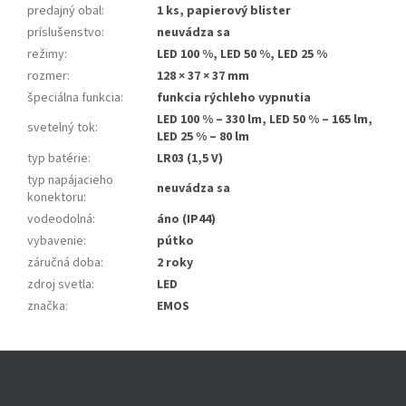
predajný obal
:
1 ks, papierový blister
príslušenstvo
:
neuvádza sa
režimy
:
LED 100 %, LED 50 %, LED 25 %
rozmer
:
128 × 37 × 37 mm
špeciálna funkcia
:
funkcia rýchleho vypnutia
LED 100 % – 330 lm, LED 50 % – 165 lm,
svetelný tok
:
LED 25 % – 80 lm
typ batérie
:
LR03 (1,5 V)
typ napájacieho
neuvádza sa
konektoru
:
vodeodolná
:
áno (IP44)
vybavenie
:
pútko
záručná doba
:
2 roky
zdroj svetla
:
LED
značka
:
EMOS
Z
á
p