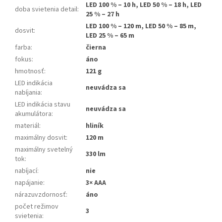
LED 100 % – 10 h, LED 50 % – 18 h, LED
doba svietenia detail
:
25 % – 27 h
LED 100 % – 120 m, LED 50 % – 85 m,
dosvit
:
LED 25 % – 65 m
farba
:
čierna
fokus
:
áno
hmotnosť
:
121 g
LED indikácia
neuvádza sa
nabíjania
:
LED indikácia stavu
neuvádza sa
akumulátora
:
materiál
:
hliník
maximálny dosvit
:
120 m
maximálny svetelný
330 lm
tok
:
nabíjací
:
nie
napájanie
:
3× AAA
nárazuvzdornosť
:
áno
počet režimov
3
svietenia
: