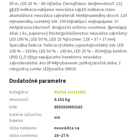
85 m, LED 25 % – 65 m|farba: čierna|fokus: áno|hmotnosť: 121
g|LED indikácia nabíjania: neuvádza sa|LED indikácia stavu
akumulátora: neuvádza sa|materiál: hliník|maximálny dosvit: 120
m|maximálny svetelný tok: 330 lm|nabíjací: nie|napájanie: 3×
AAA|nárazuvzdornosť: áno|počet režimov svietenia: 3|predajný
obal: 1 ks, papierový blister|príslušenstvo: neuvádza sa|režimy:
LED 100 %, LED 50 %, LED 25 %|rozmer: 128 × 37 × 37 mm|
špeciálna funkcia: funkcia rýchleho vypnutia|svetelný tok: LED
100 % – 330 lm, LED 50 % – 165 lm, LED 25 % – 80 lm|typ batérie:
LR03 (1,5 V)|typ napájacieho konektoru: neuvádza
sa|vodeodolná: áno (IP44)|vybavenie: pútko|záručná doba: 2
roky|zdroj svetla: LED|značka: EMOS
Dodatočné parametre
Kategória
:
Ručné svietidlá
Hmotnosť
:
0.152 kg
EAN
:
8592920092163
batérie súčasťou
nie
balenia
:
doba nabíjania
:
neuvádza sa
doba svietenia
:
10–27 h