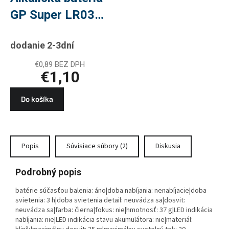
GP Super LR03
(AAA), 2 ks
dodanie 2-3dní
€0,89 BEZ DPH
€1,10
Do košíka
Popis
Súvisiace súbory (2)
Diskusia
Podrobný popis
batérie súčasťou balenia: áno|doba nabíjania: nenabíjacie|doba
svietenia: 3 h|doba svietenia detail: neuvádza sa|dosvit:
neuvádza sa|farba: čierna|fokus: nie|hmotnosť: 37 g|LED indikácia
nabíjania: nie|LED indikácia stavu akumulátora: nie|materiál: