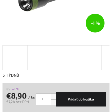
–1 %
5 TÝDNŮ
€9
–1 %
€8,90
/ ks
Pridať do košíka
€7,24 bez DPH
Jednotková