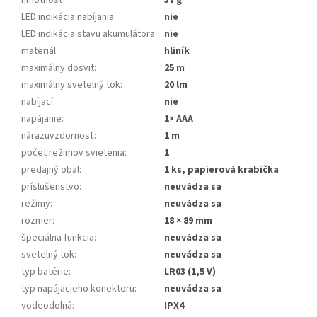
LED indikácia nabíjania
:
nie
LED indikácia stavu akumulátora
:
nie
materiál
:
hliník
maximálny dosvit
:
25 m
maximálny svetelný tok
:
20 lm
nabíjací
:
nie
napájanie
:
1× AAA
nárazuvzdornosť
:
1 m
počet režimov svietenia
:
1
predajný obal
:
1 ks, papierová krabička
príslušenstvo
:
neuvádza sa
režimy
:
neuvádza sa
rozmer
:
18 × 89 mm
špeciálna funkcia
:
neuvádza sa
svetelný tok
:
neuvádza sa
typ batérie
:
LR03 (1,5 V)
typ napájacieho konektoru
:
neuvádza sa
vodeodolná
:
IPX4