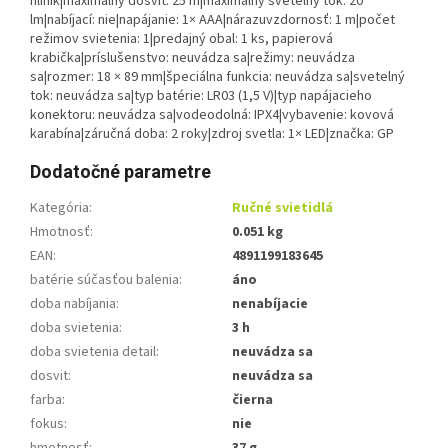
hliník|maximálny dosvit: 25 m|maximálny svetelný tok: 20
lm|nabíjací: nie|napájanie: 1× AAA|nárazuvzdornosť: 1 m|počet
režimov svietenia: 1|predajný obal: 1 ks, papierová
krabička|príslušenstvo: neuvádza sa|režimy: neuvádza
sa|rozmer: 18 × 89 mm|špeciálna funkcia: neuvádza sa|svetelný
tok: neuvádza sa|typ batérie: LR03 (1,5 V)|typ napájacieho
konektoru: neuvádza sa|vodeodolná: IPX4|vybavenie: kovová
karabína|záručná doba: 2 roky|zdroj svetla: 1× LED|značka: GP
Dodatočné parametre
Kategória
:
Ručné svietidlá
Hmotnosť
:
0.051 kg
EAN
:
4891199183645
batérie súčasťou balenia
:
áno
doba nabíjania
:
nenabíjacie
doba svietenia
:
3 h
doba svietenia detail
:
neuvádza sa
dosvit
:
neuvádza sa
farba
:
čierna
fokus
:
nie
hmotnosť
:
37 g