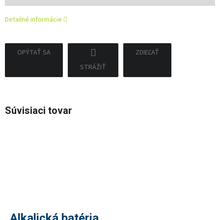
cena:
Detailné informácie
OPÝTAŤ SA
ZDIEĽAŤ
STRÁŽIŤ
Súvisiaci tovar
Alkalická batéria