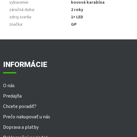
vybavenie
:
kovová karabína
záručná doba
:
2 roky
zdroj svetla
:
1× LED
značka
:
GP
Z
á
p
ä
INFORMÁCIE
t
i
e
O nás
Predajňa
Chcete poradiť?
Prečo nakupovať u nás
Doprava a platby