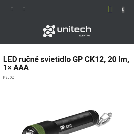
Prejsť
NÁKUP
na
obsah
KOŠÍK
LED ručné svietidlo GP CK12, 20 lm,
1× AAA
P8502