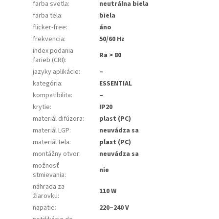
farba svetla
:
neutrálna biela
farba tela
:
biela
flicker-free
:
áno
frekvencia
:
50/60 Hz
index podania
Ra > 80
farieb (CRI)
:
jazyky aplikácie
:
–
kategória
:
ESSENTIAL
kompatibilita
:
–
krytie
:
IP20
materiál difúzora
:
plast (PC)
materiál LGP
:
neuvádza sa
materiál tela
:
plast (PC)
montážny otvor
:
neuvádza sa
možnosť
nie
stmievania
:
náhrada za
110 W
žiarovku
:
napätie
:
220–240 V