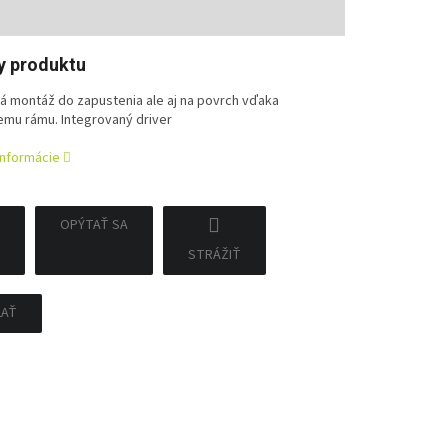
tková
y produktu
ká montáž do zapustenia ale aj na povrch vďaka
mu rámu. Integrovaný driver
informácie
OPÝTAŤ SA
STRÁŽIŤ
ĽAŤ