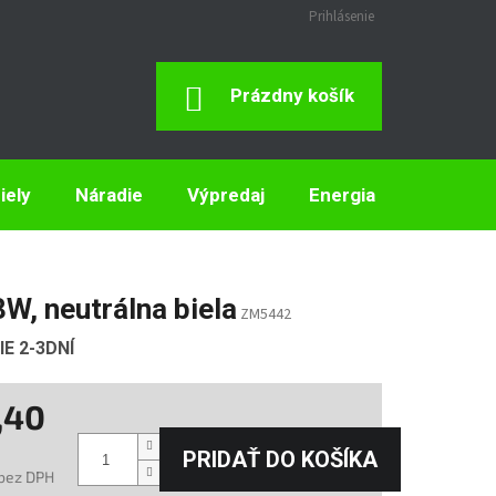
Prihlásenie
Nákupný
Prázdny košík
Košík
iely
Náradie
Výpredaj
Energia
Elektron
8W, neutrálna biela
ZM5442
E 2-3DNÍ
,40
PRIDAŤ DO KOŠÍKA
 bez DPH