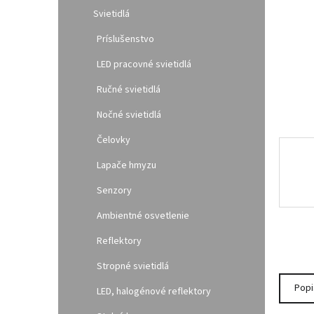
l
Svietidlá
Príslušenstvo
LED pracovné svietidlá
Ručné svietidlá
Nočné svietidlá
Čelovky
Lapače hmyzu
Senzory
Ambientné osvetlenie
Reflektory
Stropné svietidlá
Popi
LED, halogénové reflektory