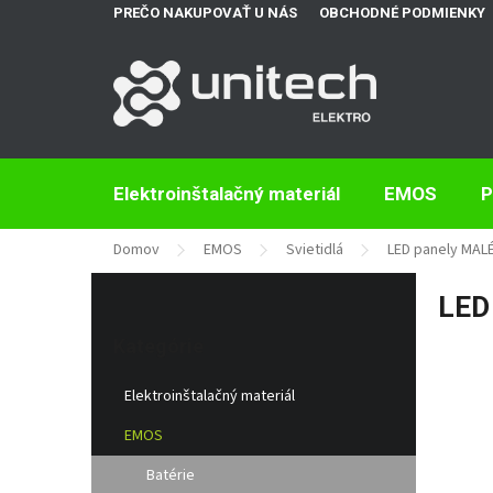
Prejsť
PREČO NAKUPOVAŤ U NÁS
OBCHODNÉ PODMIENKY
na
obsah
Elektroinštalačný materiál
EMOS
P
Domov
EMOS
Svietidlá
LED panely MAL
B
LED 
o
Preskočiť
č
kategórie
Kategórie
n
ý
Elektroinštalačný materiál
p
a
EMOS
n
e
Batérie