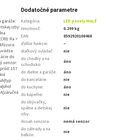
Dodatočné parametre
a garáže:
Kategória
:
LED panely MALÉ
tskej izby:
Hmotnosť
:
0.299 kg
lna
EAN
:
8592920108468
(CRI): Ra >
ďalšie funkcie
:
–
difúzora:
euvádza
diaľkový ovládač
:
nie
kácie do
do chodby a na
áno
vý senzor:
schodisko
:
|prúd: 157
do dielne a garáže
:
áno
lná
do kancelárie
:
nie
ruh|typ
sa|uhol
do kuchyne
:
áno
mA|záručná
do kúpeľne
:
nie
do obývačky,
spálne a detskej
nie
izby
:
dosah senzora
:
nemá senzor
do záhrady a na
nie
balkón
: