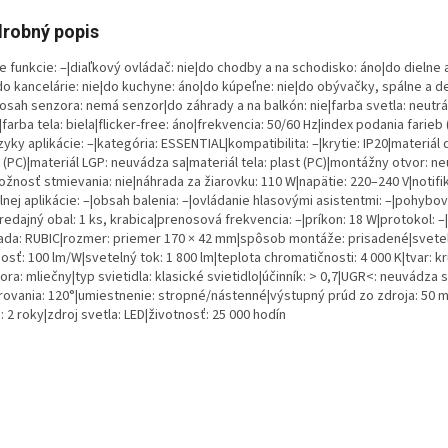
robný popis
e funkcie: –|diaľkový ovládač: nie|do chodby a na schodisko: áno|do dielne 
do kancelárie: nie|do kuchyne: áno|do kúpeľne: nie|do obývačky, spálne a de
dosah senzora: nemá senzor|do záhrady a na balkón: nie|farba svetla: neutrá
|farba tela: biela|flicker-free: áno|frekvencia: 50/60 Hz|index podania farieb 
zyky aplikácie: –|kategória: ESSENTIAL|kompatibilita: –|krytie: IP20|materiál 
 (PC)|materiál LGP: neuvádza sa|materiál tela: plast (PC)|montážny otvor: n
ožnosť stmievania: nie|náhrada za žiarovku: 110 W|napätie: 220–240 V|notifi
nej aplikácie: –|obsah balenia: –|ovládanie hlasovými asistentmi: –|pohybo
redajný obal: 1 ks, krabica|prenosová frekvencia: –|príkon: 18 W|protokol: –
ada: RUBIC|rozmer: priemer 170 × 42 mm|spôsob montáže: prisadené|svete
osť: 100 lm/W|svetelný tok: 1 800 lm|teplota chromatičnosti: 4 000 K|tvar: k
ora: mliečny|typ svietidla: klasické svietidlo|účinník: > 0,7|UGR<: neuvádza 
rovania: 120°|umiestnenie: stropné/nástenné|výstupný prúd zo zdroja: 50 
 2 roky|zdroj svetla: LED|životnosť: 25 000 hodín