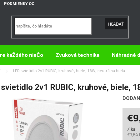
PODMIENKY OCHRANY OSOBNÝCH ÚDAJOV
HĽADAŤ
re kaŽdého nieČo
Zvuková technika
Náhradné d
É
LED svietidlo 2v1 RUBIC, kruhové, biele, 18W, neutrálna biela
svietidlo 2v1 RUBIC, kruhové, biele, 1
DODANI
€9
/ ks
€7,64