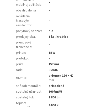
notifikácie do
–
mobilnej aplikácie
:
obsah balenia
:
–
ovládanie
hlasovými
–
asistentmi
:
pohybový senzor
:
nie
predajný obal
:
1 ks, krabica
prenosová
–
frekvencia
:
príkon
:
18 W
protokol
:
–
prúd
:
157 mA
rada
:
RUBIC
priemer 170 × 42
rozmer
:
mm
spôsob montáže
:
prisadené
svetelná účinnosť
:
100 lm/W
svetelný tok
:
1 800 lm
teplota
4 000 K