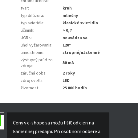
chromatičnosti
:
tvar
:
kruh
typ difúzora
:
mliečny
typ svietidla
:
klasické svietidlo
účinník
:
> 0,7
UGR<
:
neuvádza sa
uhol vyžarovania
:
120°
umiestnenie
:
stropné/nástenné
výstupný prúd zo
50 mA
zdroja
:
záručná doba
:
2 roky
zdroj svetla
:
LED
životnosť
:
25 000 hodín
Ceny v e-shope sa môžu líšiť od cien na
kamennej predajni. Pri osobnom odbere a