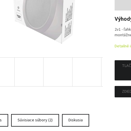
Jedno
cena:
Výhod
2v1 - ľah
montážne
Detailné 
TLAČ
ZDIE
s
Súvisiace súbory (2)
Diskusia