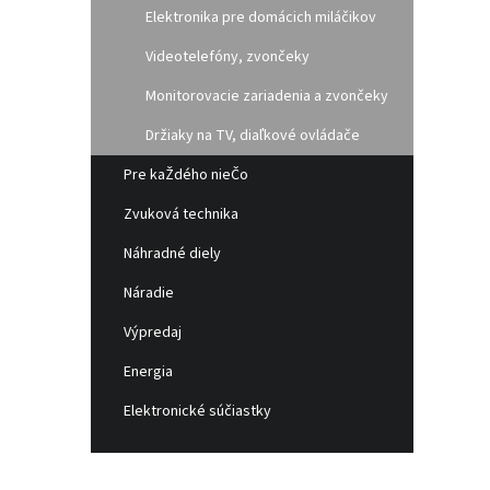
Elektronika pre domácich miláčikov
Videotelefóny, zvončeky
Monitorovacie zariadenia a zvončeky
Držiaky na TV, diaľkové ovládače
Pre kaŽdého nieČo
Zvuková technika
Náhradné diely
Náradie
Výpredaj
Energia
Elektronické súčiastky