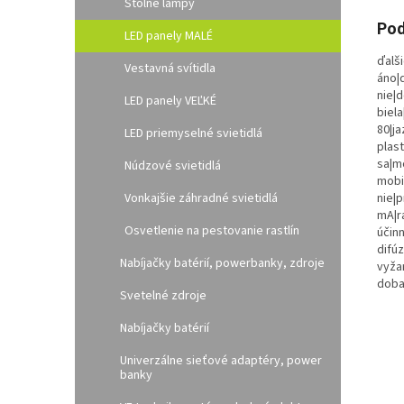
Stolné lampy
Pod
LED panely MALÉ
ďalši
Vestavná svítidla
áno|
nie|
LED panely VEĽKÉ
biela
80|ja
LED priemyselné svietidlá
plast
sa|m
Núdzové svietidlá
mobil
Vonkajšie záhradné svietidlá
nie|p
mA|r
Osvetlenie na pestovanie rastlín
účinn
difúz
Nabíjačky batérií, powerbanky, zdroje
vyža
doba:
Svetelné zdroje
Nabíjačky batérií
Univerzálne sieťové adaptéry, power
banky