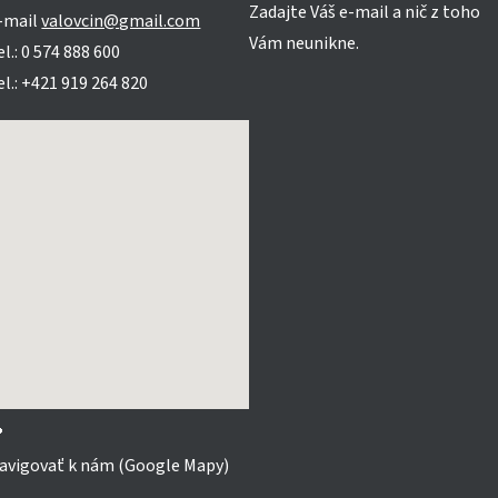
Zadajte Váš e-mail a nič z toho
-mail
valovcin@gmail.com
Vám neunikne.
el.: 0 574 888 600
el.: +421 919 264 820

avigovať k nám (Google Mapy)