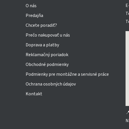
i
E
O nás
e
T
Predajňa
T
Chcete poradiť?
Prečo nakupovať u nás
Doprava a platby
Reklamačný poriadok
Obchodné podmienky
Podmienky pre montážne a servisné práce
Ochrana osobných údajov
Kontakt

N