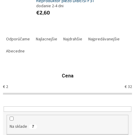
Reproduktor piezo DIBEISI F31
dodanie 2-4 dni
€2,60
R
a
Odporúčame
Najlacnejšie
Najdrahšie
Najpredávanejšie
d
e
Abecedne
n
i
e
Cena
p
r
€
2
€
32
o
d
u
k
t
o
Na sklade
7
v