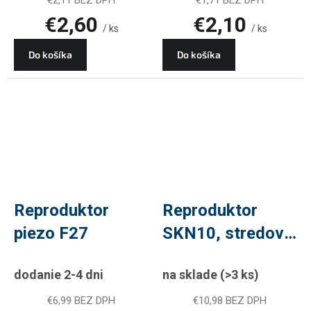
€2,60
€2,10
/ ks
/ ks
Do košíka
Do košíka
Reproduktor
Reproduktor
piezo F27
SKN10, stredový,
100mm, 40W,
dodanie 2-4 dni
na sklade
(>3 ks)
8Ohm, PLU
RE705
€6,99 BEZ DPH
€10,98 BEZ DPH