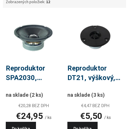
Zobrazených položiek:
12
V
ý
p
i
s
p
r
o
d
Reproduktor
Reproduktor
u
SPA2030,
DT21, výškový,
k
t
basový, 200mm,
74mm, 40W,
o
na sklade
(2 ks)
na sklade
(3 ks)
150W, 8Ohm,
8Ohm, PLU
v
PLU RE297
RE540
€20,28 BEZ DPH
€4,47 BEZ DPH
€24,95
€5,50
/ ks
/ ks
Do košíka
Do košíka