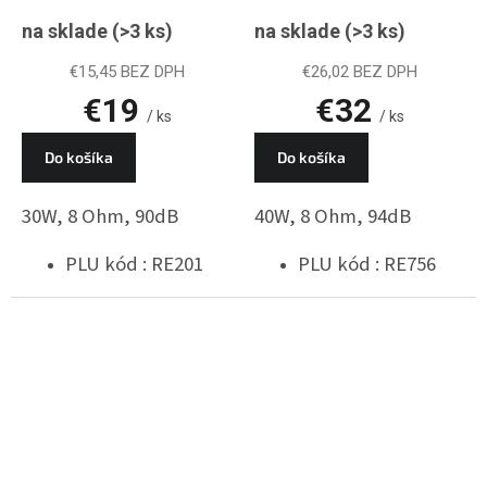
30W, 8 Ohm, PLU
40W, 8 Ohm, PLU
na sklade
(>3 ks)
na sklade
(>3 ks)
RE201
RE756
€15,45 BEZ DPH
€26,02 BEZ DPH
€19
€32
/ ks
/ ks
Do košíka
Do košíka
30W, 8 Ohm, 90dB
40W, 8 Ohm, 94dB
PLU kód : RE201
PLU kód : RE756