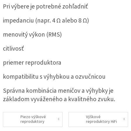
Pri výbere je potrebné zohľadniť
impedanciu (napr. 4 Ω alebo 8 Ω)
menovitý výkon (RMS)
citlivosť
priemer reproduktora
kompatibilitu s výhybkou a ozvučnicou
Správna kombinácia meničov a výhybky je
základom vyváženého a kvalitného zvuku.
Piezo výškové
Výškové
reproduktory
reproduktory HiFi