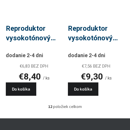
Reproduktor
Reproduktor
vysokotónový
vysokotónový
DIBEISI F24
DIBEISI F28
dodanie 2-4 dni
dodanie 2-4 dni
€6,83 BEZ DPH
€7,56 BEZ DPH
€8,40
€9,30
/ ks
/ ks
Do košíka
Do košíka
12
položiek celkom
O
v
l
Z
á
á