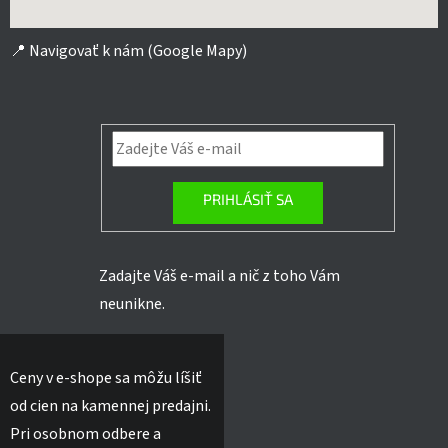
📍
Navigovať k nám (Google Mapy)
PRIHLÁSIŤ SA
Zadajte Váš e-mail a nič z toho Vám
neunikne.
Ceny v e-shope sa môžu líšiť
od cien na kamennej predajni.
Pri osobnom odbere a