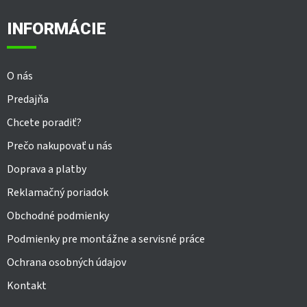
d
p
a
ä
INFORMÁCIE
c
t
i
i
e
e
p
O nás
r
v
Predajňa
k
y
Chcete poradiť?
v
Prečo nakupovať u nás
ý
p
Doprava a platby
i
s
Reklamačný poriadok
u
Obchodné podmienky
Podmienky pre montážne a servisné práce
Ochrana osobných údajov
Kontakt