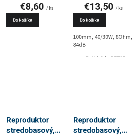
€8,60
€13,50
/ ks
/ ks
Do košíka
Do košíka
100mm, 40/30W, 8Ohm,
84dB
PLU kód : RE705
Reproduktor
Reproduktor
stredobasový,
stredobasový,