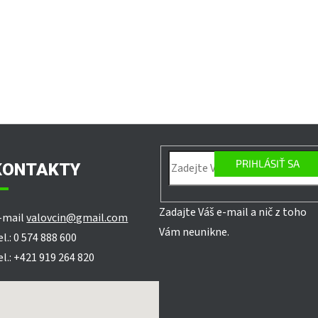
PRIHLÁSIŤ SA
KONTAKTY
Zadajte Váš e-mail a nič z toho
-mail
valovcin@gmail.com
Vám neunikne.
el.: 0 574 888 600
el.: +421 919 264 820