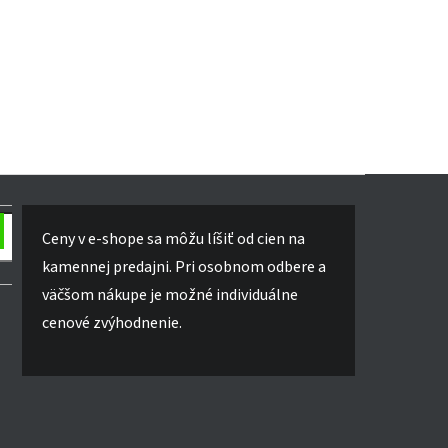
Ceny v e-shope sa môžu líšiť od cien na
kamennej predajni. Pri osobnom odbere a
väčšom nákupe je možné individuálne
cenové zvýhodnenie.