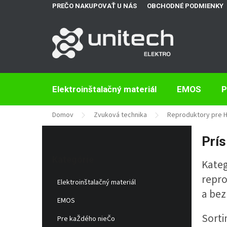
Prejsť
PREČO NAKUPOVAŤ U NÁS
OBCHODNÉ PODMIENKY
na
obsah
Elektroinštalačný materiál
EMOS
P
Domov
Zvuková technika
Reproduktory pre H
B
Prís
o
Preskočiť
č
kategórie
Kategórie
Kateg
n
ý
repro
Elektroinštalačný materiál
p
a be
a
EMOS
n
Sorti
e
Pre kaŽdého nieČo