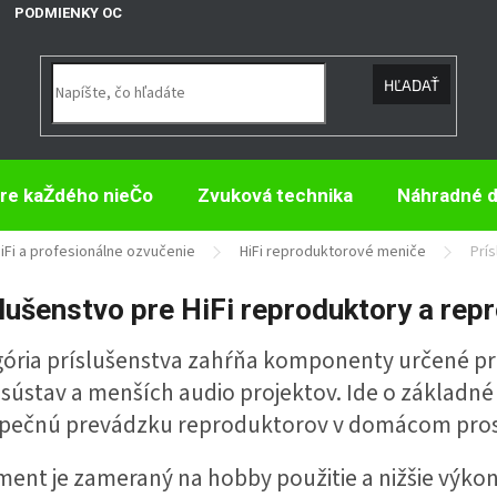
PODMIENKY OCHRANY OSOBNÝCH ÚDAJOV
HĽADAŤ
re kaŽdého nieČo
Zvuková technika
Náhradné d
iFi a profesionálne ozvučenie
HiFi reproduktorové meniče
Prí
lušenstvo pre HiFi reproduktory a rep
ória príslušenstva zahŕňa komponenty určené pr
sústav a menších audio projektov. Ide o základné
zpečnú prevádzku reproduktorov v domácom pros
ment je zameraný na hobby použitie a nižšie výkon