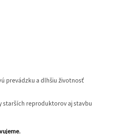
ú prevádzku a dlhšiu životnosť
y starších reproduktorov aj stavbu
avujeme.