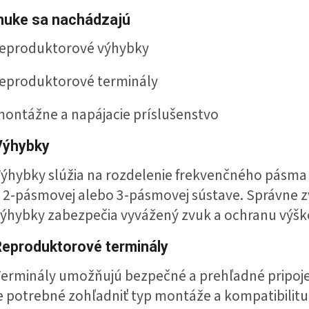
nuke sa nachádzajú
reproduktorové výhybky
eproduktorové terminály
ontážne a napájacie príslušenstvo
Výhybky
ýhybky slúžia na rozdelenie frekvenčného pásma
 2-pásmovej alebo 3-pásmovej sústave. Správne z
ýhybky zabezpečia vyvážený zvuk a ochranu výš
Reproduktorové terminály
erminály umožňujú bezpečné a prehľadné pripojen
e potrebné zohľadniť typ montáže a kompatibilitu