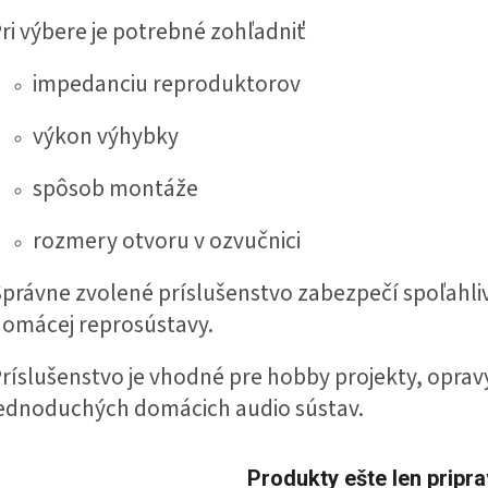
ri výbere je potrebné zohľadniť
impedanciu reproduktorov
výkon výhybky
spôsob montáže
rozmery otvoru v ozvučnici
právne zvolené príslušenstvo zabezpečí spoľahliv
omácej reprosústavy.
ríslušenstvo je vhodné pre hobby projekty, oprav
ednoduchých domácich audio sústav.
Produkty ešte len pripr