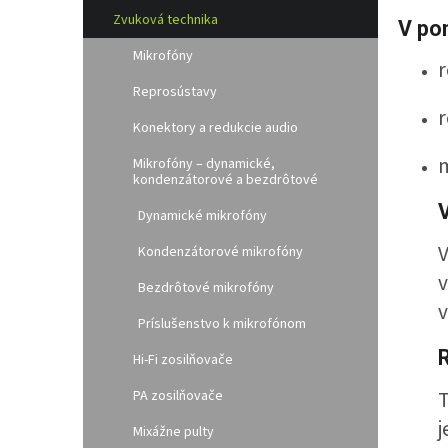
l
Zvuková technika
V po
Mikrofóny
Reprosústavy
r
Konektory a redukcie audio
m
Mikrofóny – dynamické,
kondenzátorové a bezdrôtové
Dynamické mikrofóny
V
Kondenzátorové mikrofóny
v
Bezdrôtové mikrofóny
v
Príslušenstvo k mikrofónom
Hi-Fi zosilňovače
T
PA zosilňovače
j
Mixážne pulty