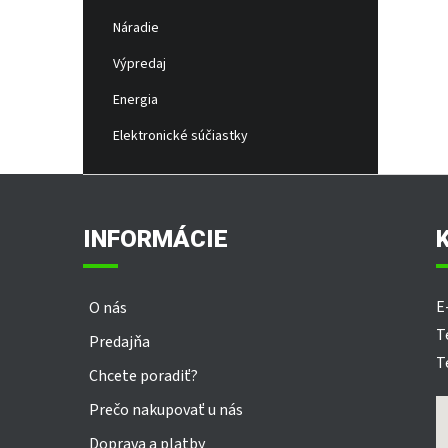
Náradie
Výpredaj
Energia
Elektronické súčiastky
Z
á
p
INFORMÁCIE
ä
t
i
E
O nás
e
T
Predajňa
T
Chcete poradiť?
Prečo nakupovať u nás
Doprava a platby