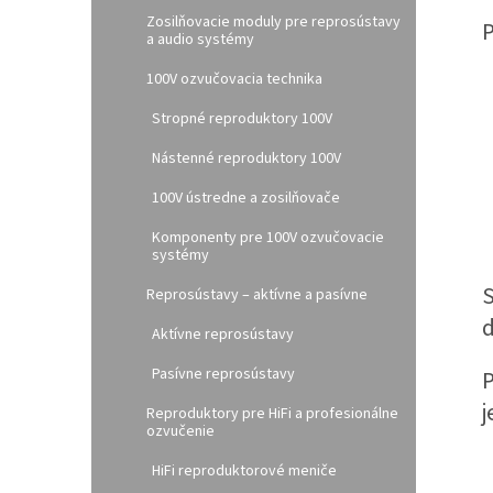
Zosilňovacie moduly pre reprosústavy
P
a audio systémy
100V ozvučovacia technika
Stropné reproduktory 100V
Nástenné reproduktory 100V
100V ústredne a zosilňovače
Komponenty pre 100V ozvučovacie
systémy
S
Reprosústavy – aktívne a pasívne
d
Aktívne reprosústavy
Pasívne reprosústavy
P
j
Reproduktory pre HiFi a profesionálne
ozvučenie
HiFi reproduktorové meniče