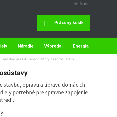
Prihlásenie
Nákupný
Prázdny košík
Košík
iely
Náradie
Výpredaj
Energia
Elektron
slušenstvo pre HiFi reproduktory a reprosústavy
rosústavy
e stavbu, opravu a úpravu domácich
 diely potrebné pre správne zapojenie
tredí.
y.