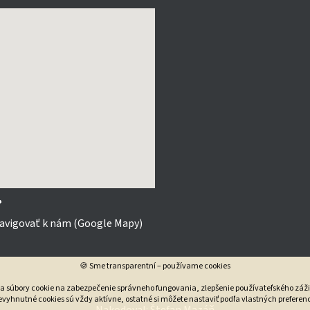

avigovať k nám (Google Mapy)
🍪 Sme transparentní – používame cookies
va súbory cookie na zabezpečenie správneho fungovania, zlepšenie používateľského záži
vyhnutné cookies sú vždy aktívne, ostatné si môžete nastaviť podľa vlastných preferenc