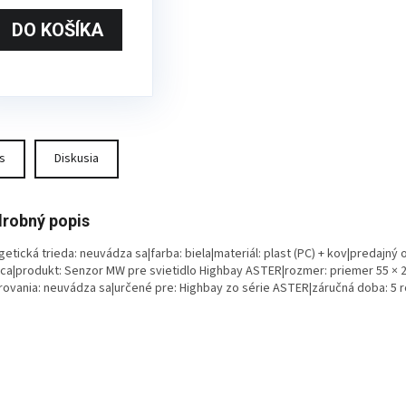
DO KOŠÍKA
s
Diskusia
robný popis
etická trieda: neuvádza sa|farba: biela|materiál: plast (PC) + kov|predajný o
ica|produkt: Senzor MW pre svietidlo Highbay ASTER|rozmer: priemer 55 × 
rovania: neuvádza sa|určené pre: Highbay zo série ASTER|záručná doba: 5 