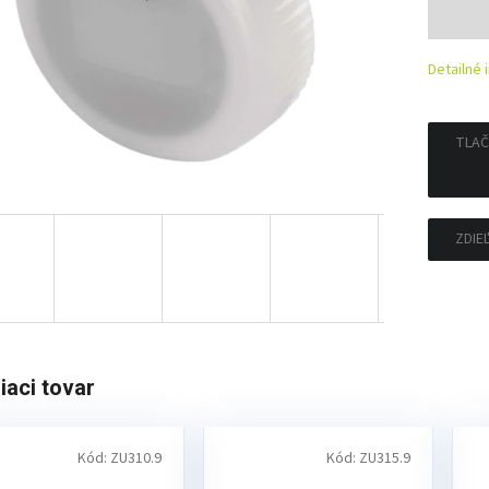
Jedno
cena:
Detailné 
TLAČ
ZDIE
iaci tovar
Kód:
ZU310.9
Kód:
ZU315.9