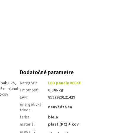
Dodatočné parametre
bal: 1 ks,
Kategória
:
LED panely VEĽKÉ
29 mm|uhol
Hmotnosť
:
0.046 kg
rokov
EAN
:
8592920121429
energetická
neuvádza sa
trieda
:
farba
:
biela
materiál
:
plast (PC) + kov
predajný