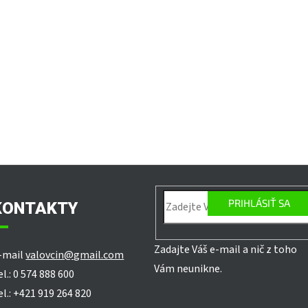
PRIHLÁSIŤ SA
KONTAKTY
Zadajte Váš e-mail a nič z toho
-mail
valovcin@gmail.com
Vám neunikne.
el.: 0 574 888 600
el.: +421 919 264 820