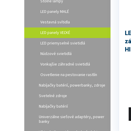
Stolné lampy
LED panely MALÉ
Vestavná svítidla
L
LED panely VEĽKÉ
zá
LED priemyselné svietidlá
H
Núdzové svietidlá
9
Vonkajšie záhradné svietidlá
Osvetlenie na pestovanie rastlín
Nabíjačky batérií, powerbanky, zdroje
Svetelné zdroje
Nabíjačky batérií
Univerzálne sieťové adaptéry, power
banky