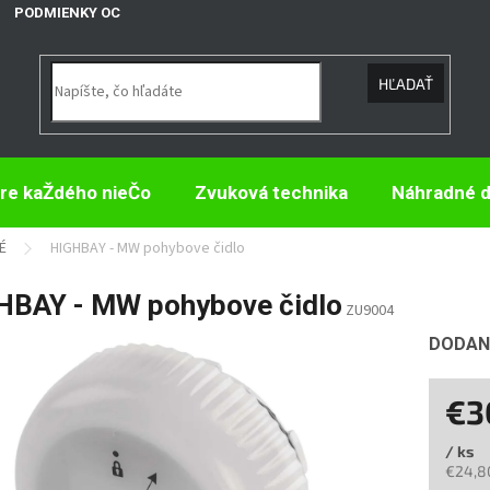
PODMIENKY OCHRANY OSOBNÝCH ÚDAJOV
HĽADAŤ
re kaŽdého nieČo
Zvuková technika
Náhradné d
É
HIGHBAY - MW pohybove čidlo
HBAY - MW pohybove čidlo
ZU9004
DODANI
€3
/ ks
€24,8