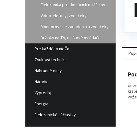
Elektronika pre domácich miláčikov
Videotelefóny, zvončeky
Monitorovacie zariadenia a zvončeky
Držiaky na TV, diaľkové ovládače
Pre kaŽdého nieČo
Popi
Zvuková technika
Náhradné diely
Pod
Náradie
energ
krab
Výpredaj
vyža
Energia
Elektronické súčiastky