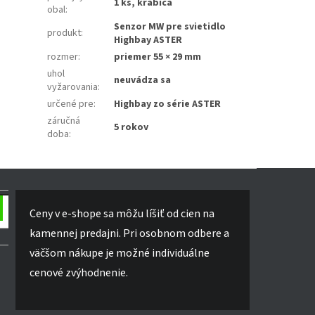
1 ks, krabica
obal
:
Senzor MW pre svietidlo
produkt
:
Highbay ASTER
rozmer
:
priemer 55 × 29 mm
uhol
neuvádza sa
vyžarovania
:
určené pre
:
Highbay zo série ASTER
záručná
5 rokov
doba
:
Ceny v e-shope sa môžu líšiť od cien na
kamennej predajni. Pri osobnom odbere a
väčšom nákupe je možné individuálne
cenové zvýhodnenie.