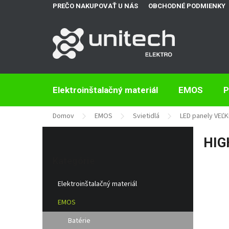
Prejsť
PREČO NAKUPOVAŤ U NÁS
OBCHODNÉ PODMIENKY
na
obsah
Elektroinštalačný materiál
EMOS
P
Domov
EMOS
Svietidlá
LED panely VEĽK
B
HIG
o
Preskočiť
č
kategórie
Kategórie
n
ý
Elektroinštalačný materiál
p
a
EMOS
n
e
Batérie