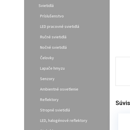
l
Svietidlá
Príslušenstvo
LED pracovné svietidlá
Ručné svietidlá
Nočné svietidlá
Čelovky
Lapače hmyzu
Senzory
Ambientné osvetlenie
Reflektory
Súvis
Stropné svietidlá
LED, halogénové reflektory