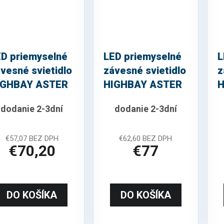
ED priemyselné
LED priemyselné
L
vesné svietidlo
závesné svietidlo
z
IGHBAY ASTER
HIGHBAY ASTER
H
0° 100W
90° 150W
1
dodanie 2-3dní
dodanie 2-3dní
€57,07 BEZ DPH
€62,60 BEZ DPH
€70,20
€77
DO KOŠÍKA
DO KOŠÍKA