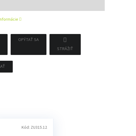
tková
informácie
OPÝTAŤ SA
STRÁŽIŤ
ĽAŤ
Kód:
ZU315.12