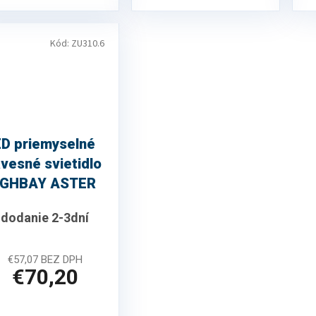
Kód:
ZU310.6
ED priemyselné
vesné svietidlo
IGHBAY ASTER
0° 100W
dodanie 2-3dní
€57,07 BEZ DPH
€70,20