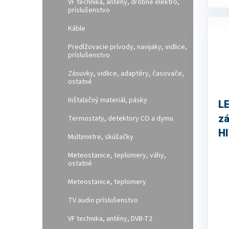
VF technika, antény, drobné elektro,
príslušenstvo
Káble
Predlžovacie prívody, navijaky, vidlice,
príslušenstvo
Zásuvky, vidlice, adaptéry, časovače,
ostatné
Inštalačný materiál, pásky
L
zá
Termostaty, detektory CO a dymu
H
Multimetre, skúšačky
6
Meteostanice, teplomery, váhy,
ostatné
Meteostanice, teplomery
TV audio príslušenstvo
VF technika, antény, DVB-T2