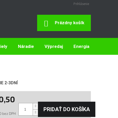
Prihlásenie
Nákupný
Prázdny košík
Košík
iely
Náradie
Výpredaj
Energia
Elektron
E 2-3DNÍ
0,50
PRIDAŤ DO KOŠÍKA
0 bez DPH