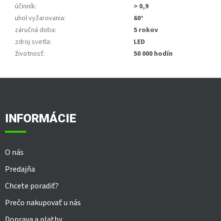
účinník
:
> 0,9
uhol vyžarovania
:
60°
záručná doba
:
5 rokov
zdroj svetla
:
LED
životnosť
:
50 000 hodín
Z
á
p
ä
INFORMÁCIE
t
i
e
O nás
Predajňa
Chcete poradiť?
Prečo nakupovať u nás
Doprava a platby