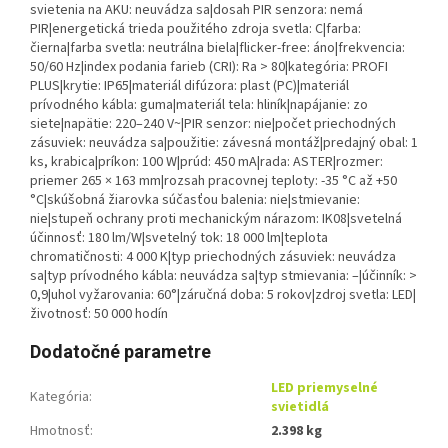
svietenia na AKU: neuvádza sa|dosah PIR senzora: nemá
PIR|energetická trieda použitého zdroja svetla: C|farba:
čierna|farba svetla: neutrálna biela|flicker-free: áno|frekvencia:
50/60 Hz|index podania farieb (CRI): Ra > 80|kategória: PROFI
PLUS|krytie: IP65|materiál difúzora: plast (PC)|materiál
prívodného kábla: guma|materiál tela: hliník|napájanie: zo
siete|napätie: 220–240 V~|PIR senzor: nie|počet priechodných
zásuviek: neuvádza sa|použitie: závesná montáž|predajný obal: 1
ks, krabica|príkon: 100 W|prúd: 450 mA|rada: ASTER|rozmer:
priemer 265 × 163 mm|rozsah pracovnej teploty: -35 °C až +50
°C|skúšobná žiarovka súčasťou balenia: nie|stmievanie:
nie|stupeň ochrany proti mechanickým nárazom: IK08|svetelná
účinnosť: 180 lm/W|svetelný tok: 18 000 lm|teplota
chromatičnosti: 4 000 K|typ priechodných zásuviek: neuvádza
sa|typ prívodného kábla: neuvádza sa|typ stmievania: –|účinník: >
0,9|uhol vyžarovania: 60°|záručná doba: 5 rokov|zdroj svetla: LED|
životnosť: 50 000 hodín
Dodatočné parametre
LED priemyselné
Kategória
:
svietidlá
Hmotnosť
:
2.398 kg