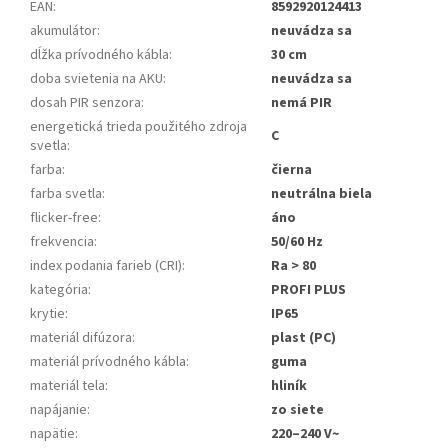
EAN
:
8592920124413
akumulátor
:
neuvádza sa
dĺžka prívodného kábla
:
30 cm
doba svietenia na AKU
:
neuvádza sa
dosah PIR senzora
:
nemá PIR
energetická trieda použitého zdroja
C
svetla
:
farba
:
čierna
farba svetla
:
neutrálna biela
flicker-free
:
áno
frekvencia
:
50/60 Hz
index podania farieb (CRI)
:
Ra > 80
kategória
:
PROFI PLUS
krytie
:
IP65
materiál difúzora
:
plast (PC)
materiál prívodného kábla
:
guma
materiál tela
:
hliník
napájanie
:
zo siete
napätie
:
220–240 V~