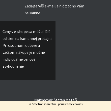
Zadajte Váš e-mail a nič z toho Vám
neunikne.
Ceny v e-shope sa môžu líšiť
od cien na kamennej predajni.
Pri osobnom odbere a
väčšom nákupe je možné
individuálne cenové
zvýhodnenie.
Nakodoval:
Štefan Mazáň
🍪 Sme transparentní – používame cookies