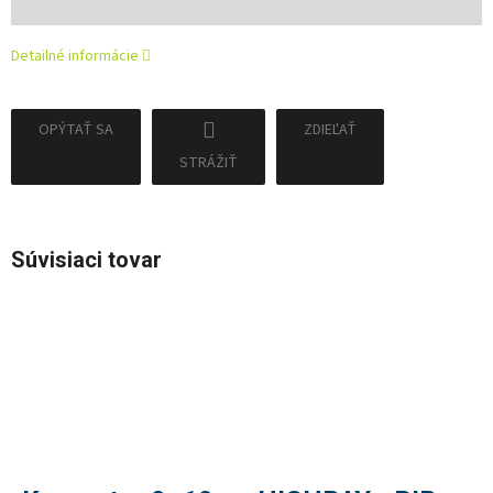
cena:
Detailné informácie
OPÝTAŤ SA
ZDIEĽAŤ
STRÁŽIŤ
Súvisiaci tovar