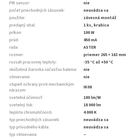
PIR senzor
:
nie
počet priechodných zásuviek
:
neuvádza sa
použitie
:
závesná montáž
predajný obal
:
1 ks, krabica
príkon
:
100 W
prúd
:
450 mA
rada
:
ASTER
rozmer
:
priemer 265 × 163 mm
rozsah pracovnej teploty
:
-35 °C až +50 °C
skúšobná žiarovka súčasťou balenia
:
nie
stmievanie
:
nie
stupeň ochrany proti mechanickým
IK08
nárazom
:
svetelná účinnosť
:
180 lm/W
svetelný tok
:
18 000 lm
teplota chromatičnosti
:
4 000 K
typ priechodných zásuviek
:
neuvádza sa
typ prívodného kábla
:
neuvádza sa
typ stmievania
:
–