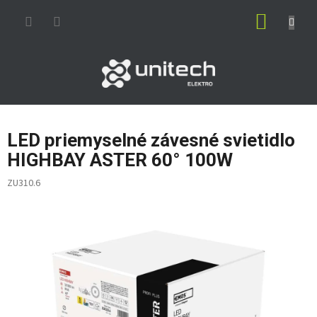
Prejsť
NÁKUP
na
obsah
KOŠÍK
LED priemyselné závesné svietidlo
HIGHBAY ASTER 60° 100W
ZU310.6