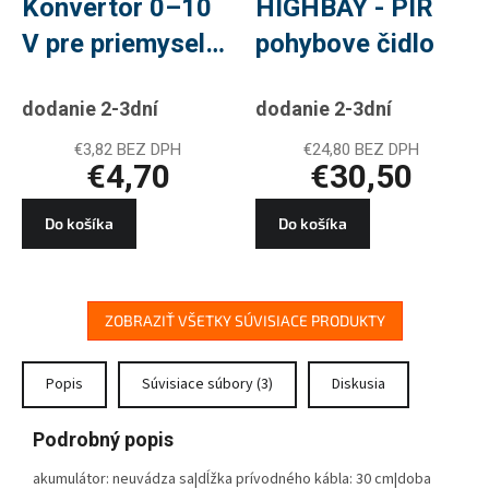
Konvertor 0–10
HIGHBAY - PIR
V pre priemyselná
pohybove čidlo
svíetidla
dodanie 2-3dní
dodanie 2-3dní
HIGHBAY
€3,82 BEZ DPH
€24,80 BEZ DPH
€4,70
€30,50
Do košíka
Do košíka
ZOBRAZIŤ VŠETKY SÚVISIACE PRODUKTY
Popis
Súvisiace súbory (3)
Diskusia
Podrobný popis
akumulátor: neuvádza sa|dĺžka prívodného kábla: 30 cm|doba